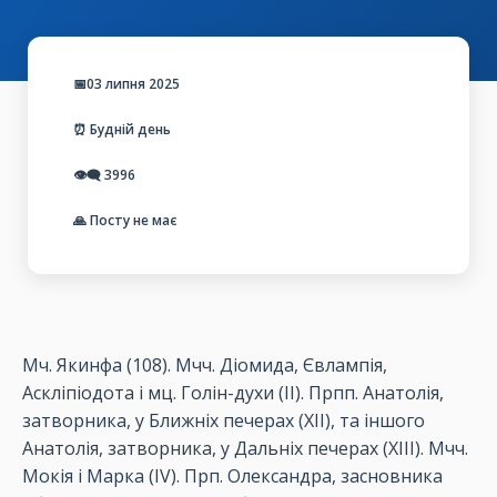
📅03 липня 2025
⏰ Будній день
👁️‍🗨️
3996
🙏 Посту не має
Мч. Якинфа (108). Мчч. Діомида, Євлампія,
Аскліпіодота і мц. Голін-духи (ІІ). Прпп. Анатолія,
затворника, у Ближніх печерах (ХІІ), та іншого
Анатолія, затворника, у Дальніх печерах (ХІІІ). Мчч.
Мокія і Марка (ІV). Прп. Олександра, засновника