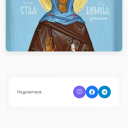
Прп. Меланії Римлянки (439)
Прп. Меланії Римлянки (439)
Поділитися: