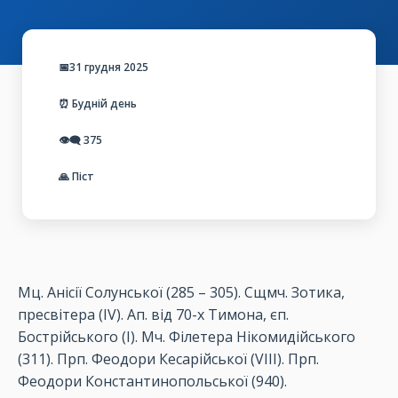
📅31 грудня 2025
⏰ Будній день
👁️‍🗨️
375
🙏 Піст
Мц. Анісії Солунської (285 – 305). Сщмч. Зотика,
пресвітера (ІV). Ап. від 70-х Тимона, єп.
Бострійського (І). Мч. Філетера Нікомидійського
(311). Прп. Феодори Кесарійської (VІІІ). Прп.
Феодори Константинопольської (940).