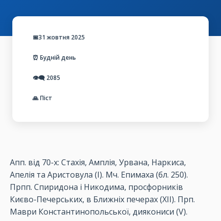
📅31 жовтня 2025
⏰ Будній день
👁️‍🗨️
2085
🙏 Піст
Апп
.
від
70-х:
Стахія
,
Амплія
,
Урвана
,
Наркиса
,
Апелія
та
Аристовула
(І).
Мч
.
Епимаха
(
бл
. 250).
Прпп
.
Спиридона
і
Никодима
,
просфорників
Києво-Печерських
, в
Ближніх
печерах
(ХІІ).
Прп
.
Маври
Константинопольської
,
диякониси
(V).