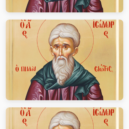
Преподобний Ісидор Пелусіот
день пам’яті Прп. Ісидора Пелусіота (бл. 436 – 440)
Преподобний Ісидор Пелусіот
день пам’яті Прп. Ісидора Пелусіота (бл. 436 – 440)