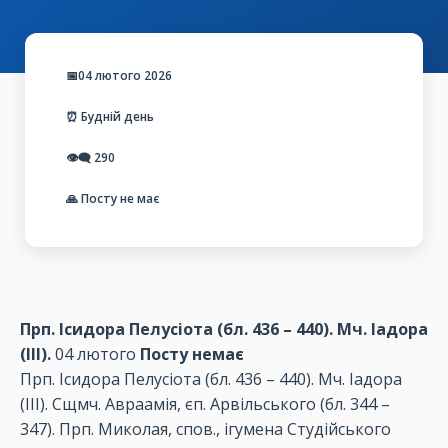
📅04 лютого 2026
⏰ Будній день
👁️‍🗨️
290
🙏 Посту не має
Прп. Ісидора Пелусіота (бл. 436 – 440). Мч. Іадора
(III).
04 лютого
Посту немає
Прп. Ісидора Пелусіота (бл. 436 – 440). Мч. Іадора
(III). Сщмч. Авраамія, єп. Арвільського (бл. 344 –
347). Прп. Миколая, спов., ігумена Студійського