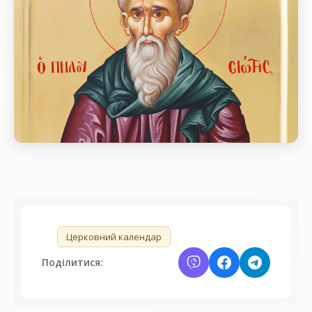
Преподобний Ісидор Пелусіот
день пам’яті Прп. Ісидора Пелусіота (бл. 436 – 440)
🏷️
Церковний календар
Поділитися: