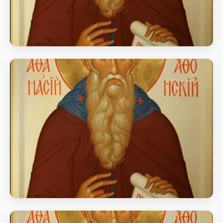
Преподобний Афанасій Афонський
день пам’яті Преподобного Афанасія Афонського
Преподобний Афанасій Афонський