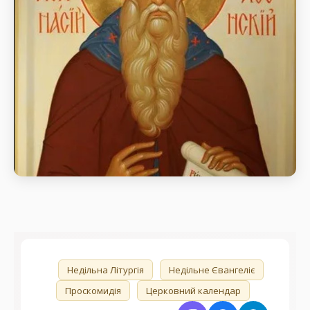
день пам’яті Преподобного Афанасія Афонського
Преподобний Афанасій Афонський
день пам’яті Преподобного Афанасія Афонського
🏷️
Недільна Літургія
Недільне Євангеліє
Проскомидія
Церковний календар