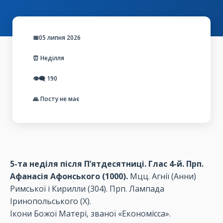
📅05 липня 2026
⏰ Неділля
👁️‍🗨️
190
🙏 Посту не має
5-та неділя після П’ятдесятниці. Глас 4-й. Прп.
Афанасія Афонського (1000).
Мцц. Агнії (Анни)
Римської і Кирилли (304). Прп. Лампада
Іринопольського (Х).
Ікони Божої Матері, званої «Економісса».