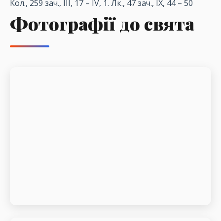
Кол
., 259
зач
., III, 17 – IV, 1.
Лк
., 47
зач
., IX, 44 – 50
Фотографії до свята