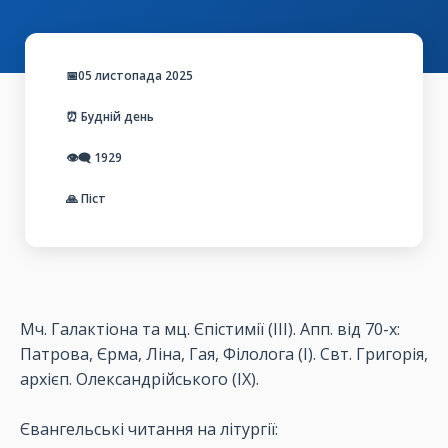
📅05 листопада 2025
⏰ Будній день
👁️‍🗨️
1929
🙏 Піст
Мч
.
Галактіона
та
мц
.
Єпістимії
(ІІІ).
Апп
.
від
70-х:
Патрова
,
Єрма
,
Ліна
,
Гая
,
Філолога
(І).
Свт
.
Григорія
,
архієп
.
Олександрійського
(ІХ).
Євангельські
читання
на
літургії
: