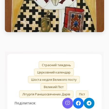
Свт. Євтихія, архієп.
Константинопольського (582).
день пам’яті Свт. Євтихія, архієп.
Константинопольського (582).
🏷️
Страсний тиждень
Церковний календар
Шоста неділя Великого посту
Великий Піст
Літургія Ранішосвячених Дарів
Піст
Поділитися: