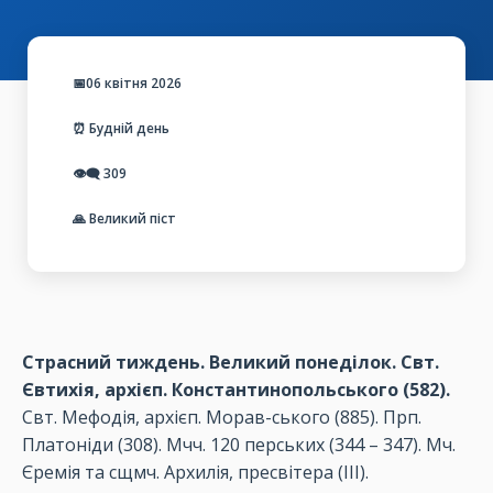
📅06 квітня 2026
⏰ Будній день
👁️‍🗨️
309
🙏 Великий піст
Страсний тиждень. Великий понеділок. Свт.
Євтихія, архієп. Константинопольського (582).
Свт. Мефодія, архієп. Морав-ського (885). Прп.
Платоніди (308). Мчч. 120 перських (344 – 347). Мч.
Єремія та сщмч. Архилія, пресвітера (ІІІ).