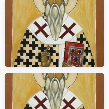
Свт. Євтихія, архієп.
Константинопольського (582).
день пам’яті Свт. Євтихія, архієп.
Константинопольського (582).
Свт. Євтихія, архієп.
Константинопольського (582).
день пам’яті Свт. Євтихія, архієп.
Константинопольського (582).