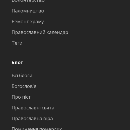
Волонтерство
Паломництво
Ремонт храму
Православний календар
Теги
Блог
Всі блоги
Богослов'я
Про піст
Православні свята
Православна віра
Поминання померлих