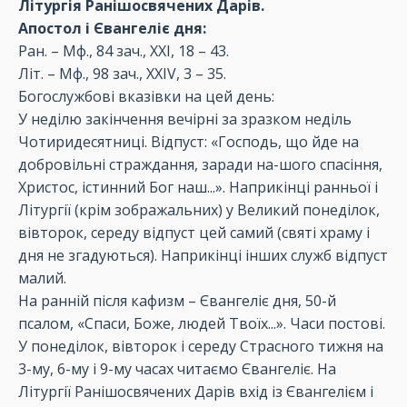
Літургія Ранішосвячених Дарів.
Апостол і Євангеліє дня:
Ран. – Мф., 84 зач., XXI, 18 – 43.
Літ. – Мф., 98 зач., XXIV, 3 – 35.
Богослужбові вказівки на цей день:
У неділю закінчення вечірні за зразком неділь
Чотиридесятниці. Відпуст: «Господь, що йде на
добровільні страждання, заради на-шого спасіння,
Христос, істинний Бог наш...». Наприкінці ранньої і
Літургії (крім зображальних) у Великий понеділок,
вівторок, середу відпуст цей самий (святі храму і
дня не згадуються). Наприкінці інших служб відпуст
малий.
На ранній після кафизм – Євангеліє дня, 50-й
псалом, «Спаси, Боже, людей Твоїх...». Часи постові.
У понеділок, вівторок і середу Страсного тижня на
3-му, 6-му і 9-му часах читаємо Євангеліє. На
Літургії Ранішосвячених Дарів вхід із Євангелієм і