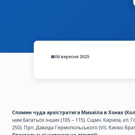
📅06 вересня 2025
Спомин чуда архістратига Михаїла в Хонах (Коло
ним багатьох інших (105 – 115). Сщмч. Кирила, єп. Го
250). Прп. Давида Гермопольського (VІ). Києво-Брат