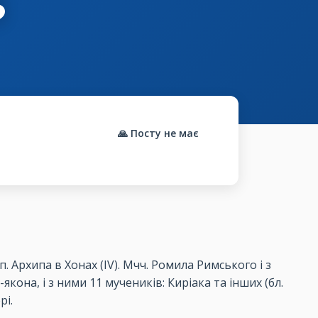
🙏 Посту не має
рп. Архипа в Хонах (ІV). Мчч. Ромила Римського і з
-якона, і з ними 11 мучеників: Киріака та інших (бл.
рі.