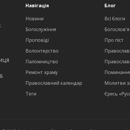
Навігація
Блог
Новини
Всі блоги
.
Богослужіння
Богослов'я
Проповіді
Про піст
Волонтерство
Православн
ВИЦЯ
Паломництво
Православ
Ремонт храму
Поминання
КБ
Православний календар
Молитви з
Теги
Єресь «Рус