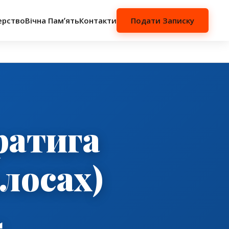
ерство
Вічна Памʼять
Контакти
Подати Записку
ратига
лосах)
5