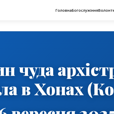
Головна
Богослужіння
Волонт
н чуда архіст
ла в Хонах (Ко
6 вересня 202