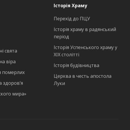
Історія Храму
Перехід до ПЦУ
Історія храму в радянський
період
Історія Успенського храму у
і свята
ХІХ столітті
на віра
Історія будівництва
 померлих
Церква в честь апостола
а здоров’я
Луки
ского мира»