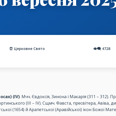
⏰ Церковне Свято
👁️‍🗨️
4728
сах) (ІV)
. Мчч. Євдоксія, Зинона і Макарія (311 – 312). П
ртинського (ІІІ – ІV). Сщмч. Фавста, пресвітера, Авіва, ди
ської (1654) й Арапетської (Аравійської) ікон Божої Мате