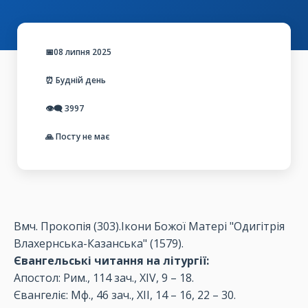
📅08 липня 2025
⏰ Будній день
👁️‍🗨️
3997
🙏 Посту не має
Вмч. Прокопія (303).Ікони Божої Матері "Одигітрія
Влахернська-Казанська" (1579).
Євангельські читання на літургії:
Апостол: Рим., 114 зач., XIV, 9 – 18.
Євангеліє: Мф., 46 зач., XII, 14 – 16, 22 – 30.