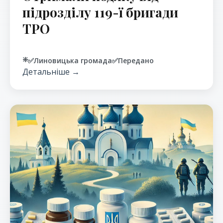
підрозділу 119-ї бригади
ТРО
❇️
✅
Линовицька громада
✅
Передано
Детальніше →