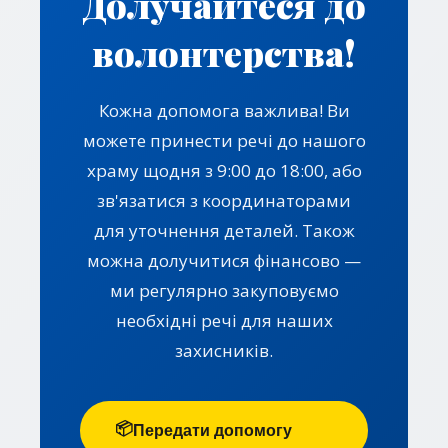
Долучайтеся до
волонтерства!
Кожна допомога важлива! Ви
можете принести речі до нашого
храму щодня з 9:00 до 18:00, або
зв'язатися з координаторами
для уточнення деталей. Також
можна долучитися фінансово —
ми регулярно закуповуємо
необхідні речі для наших
захисників.
📦
Передати допомогу