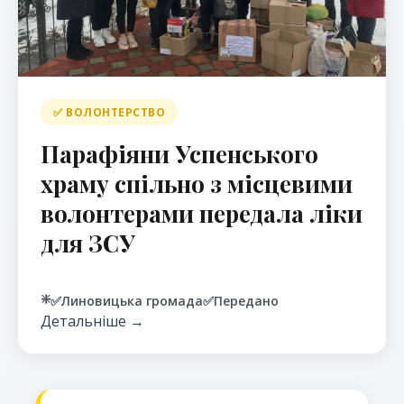
✅ ВОЛОНТЕРСТВО
Парафіяни Успенського
храму спільно з місцевими
волонтерами передала ліки
для ЗСУ
❇️
✅
Линовицька громада
✅
Передано
Детальніше →