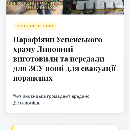
✅ ВОЛОНТЕРСТВО
Парафіяни Успенського
храму Линовиці
виготовили та передали
для ЗСУ ноші для евакуації
поранених
❇️
✅
Линовицька громада
✅
Передано
Детальніше →