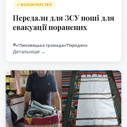
✅ ВОЛОНТЕРСТВО
Передали для ЗСУ ноші для
евакуації поранених
❇️
✅
Линовицька громада
✅
Передано
Детальніше →