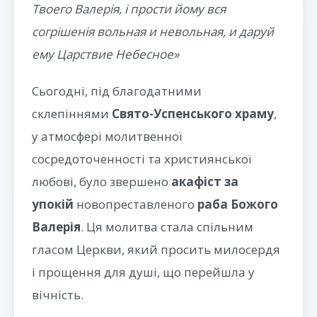
Твоего Валерія, і прости йому вся
согрішенія вольная и невольная, и даруй
ему Царствие Небесное»
Сьогодні, під благодатними
склепіннями
Свято-Успенського храму
,
у атмосфері молитвенної
сосредоточенності та християнської
любові, було звершено
акафіст за
упокій
новопреставленого
раба Божого
Валерія
. Ця молитва стала спільним
гласом Церкви, який просить милосердя
і прощення для душі, що перейшла у
вічність.