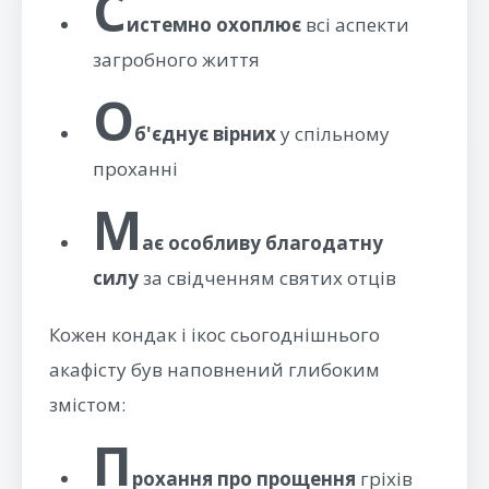
С
истемно охоплює
всі аспекти
загробного життя
О
б'єднує вірних
у спільному
проханні
М
ає особливу благодатну
силу
за свідченням святих отців
Кожен кондак і ікос сьогоднішнього
акафісту був наповнений глибоким
змістом:
П
рохання про прощення
гріхів