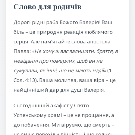
Слово для родичів
Дорогі рідні раба Божого Валерія! Ваш
біль – це природня реакція люблячого
серця. Але пам'ятайте слова апостола
Павла:
«Не хочу ж вас залишати, браття, в
невіданні про померлих, щоб ви не
сумували, як інші, що не мають надії»
(1
Сол. 4:13). Ваша молитва, ваша віра – це
найцінніший дар для душі Валерія.
Сьогоднішній акафіст у Свято-
Успенському храмі – це не прощання, а
до побачення. Ми віруємо, що смерть –
це лише перехід у вічність, і що колись