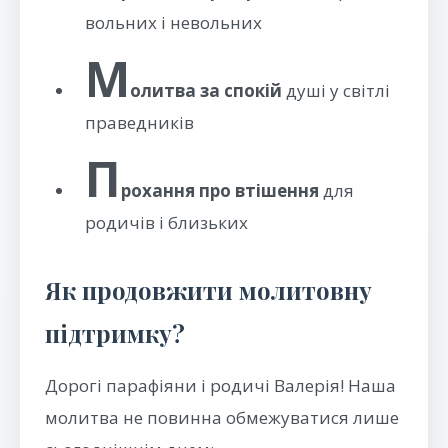
вольних і невольних
М
олитва за спокій
душі у світлі
праведників
П
рохання про втішення
для
родичів і близьких
Як продовжити молитовну
підтримку?
Дорогі парафіяни і родичі Валерія! Наша
молитва не повинна обмежуватися лише