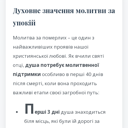
Духовне значення молитви за
упокій
Молитва за померлих – це один з
найважливіших проявів нашої
християнської любові. Як вчили святі
отці,
душа потребує молитвенної
підтримки
особливо в перші 40 днів
після смерті, коли вона проходить
важливі етапи своєї загробної путь:
П
ерші 3 дні
душа знаходиться
біля місць, які були їй дорогі за