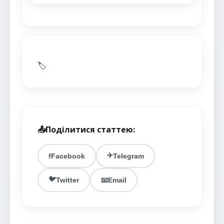
🏷️
📤
Поділитися статтею:
✈️
f
Facebook
Telegram
🐦
Twitter
📧
Email