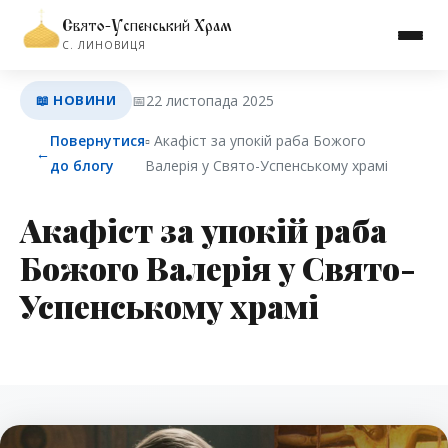
Свято-Успенський Храм
С. ЛИНОВИЦЯ
📖 НОВИНИ
📅
22 листопада 2025
Повернутися
▫︎ Акафіст за упокій раба Божого
←
до блогу
Валерія у Свято-Успенському храмі
Акафіст за упокій раба
Божого Валерія у Свято-
Успенському храмі