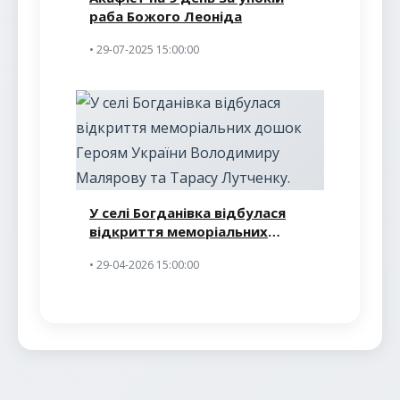
раба Божого Леоніда
• 29-07-2025 15:00:00
У селі Богданівка відбулася
відкриття меморіальних
дошок Героям України
• 29-04-2026 15:00:00
Володимиру Малярову та
Тарасу Лутченку.