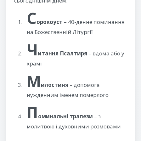
сьогоднішнім днем:
С
орокоуст
– 40-денне поминання
на Божественній Літургії
Ч
итання Псалтиря
– вдома або у
храмі
М
илостиня
– допомога
нужденним іменем померлого
П
оминальні трапези
– з
молитвою і духовними розмовами