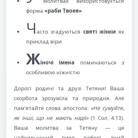
молитвах використовується
форма
«раби Твоея»
Ч
асто згадуються
святі жінки
як
приклад віри
Ж
іночі імена
поминаються з
особливою ніжністю
Дорогі родичі та друзі Тетяни! Ваша
скорбота зрозуміла та природня. Але
пам'ятайте слова апостола:
«Не сумуйте,
як інші, що не мають надії»
(1 Сол. 4:13).
Ваша молитва за Тетяну — це
найсильніший вияв любові, який