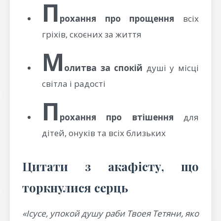
П
рохання про прощення
всіх
гріхів, скоєних за життя
М
олитва за спокій
душі у місці
світла і радості
П
рохання про втішення
для
дітей, онуків та всіх близьких
Цитати з акафісту, що
торкнулися серць
«Ісусе, упокой душу раби Твоея Тетяни, яко