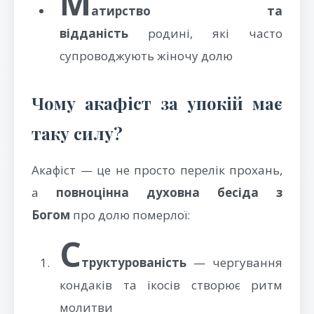
М
атирство та
відданість
родині, які часто
супроводжують жіночу долю
Чому акафіст за упокій має
таку силу?
Акафіст — це не просто перелік прохань,
а
повноцінна духовна бесіда з
Богом
про долю померлої:
С
труктурованість
— чергування
кондаків та ікосів створює ритм
молитви