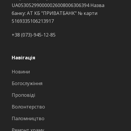
UA053052990000026008006306394 Назва
банку: АТ КБ "ПРИВАТБАНК" № карти
5169335106213917
+38 (073)-945-12-85
Навігація
Новини
Богослужіння
Проповіді
Волонтерство
Паломництво
Ремонт храму