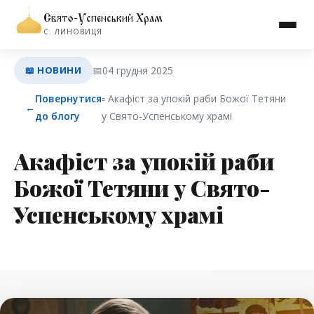
Свято-Успенський Храм
С. ЛИНОВИЦЯ
📖 НОВИНИ
📅
04 грудня 2025
Повернутися
▫︎ Акафіст за упокій раби Божої Тетяни
←
до блогу
у Свято-Успенському храмі
Акафіст за упокій раби
Божої Тетяни у Свято-
Успенському храмі