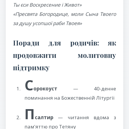
Ты єси Воскресение і Живот»
«Пресвята Богородице, моли Сына Твоего
за душу усопшої раби Твоея»
Поради для родичів: як
продовжити молитовну
підтримку
С
орокоуст
— 40-денне
поминання на Божественній Літургії
П
салтир
— читання вдома з
пам'яттю про Тетяну