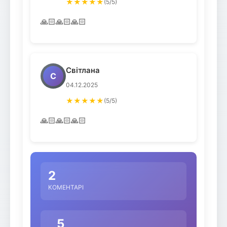
★★★★★
(5/5)
🙏🏻🙏🏻🙏🏻
Світлана
С
04.12.2025
★★★★★
(5/5)
🙏🏻🙏🏻🙏🏻
2
КОМЕНТАРІ
5