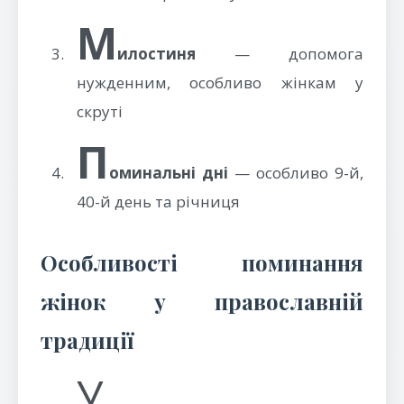
М
илостиня
— допомога
нужденним, особливо жінкам у
скруті
П
оминальні дні
— особливо 9-й,
40-й день та річниця
Особливості поминання
жінок у православній
традиції
У