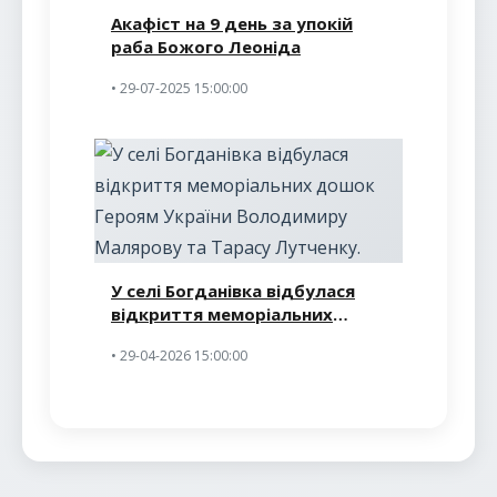
Акафіст на 9 день за упокій
раба Божого Леоніда
• 29-07-2025 15:00:00
У селі Богданівка відбулася
відкриття меморіальних
дошок Героям України
• 29-04-2026 15:00:00
Володимиру Малярову та
Тарасу Лутченку.