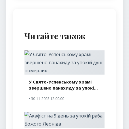
Читайте також
У Свято-Успенському храмі
звершено панахиду за упокій
душ померлих
• 30-11-2025 12:00:00