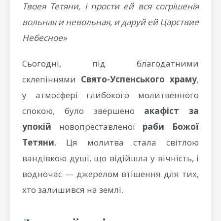
Твоея Тетяни, і прости ей вся согрішенія
вольная и невольная, и даруй ей Царствие
Небесное»
Сьогодні, під благодатними
склепіннями
Свято-Успенського храму
,
у атмосфері глибокого молитвенного
спокою, було звершено
акафіст за
упокій
новопреставленої
раби Божої
Тетяни
. Ця молитва стала світлою
вандівкою душі, що відійшла у вічність, і
водночас — джерелом втішення для тих,
хто залишився на землі.