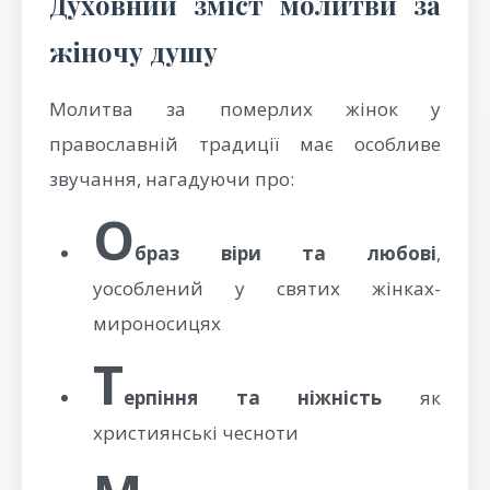
Духовний зміст молитви за
жіночу душу
Молитва за померлих жінок у
православній традиції має особливе
звучання, нагадуючи про:
О
браз віри та любові
,
уособлений у святих жінках-
мироносицях
Т
ерпіння та ніжність
як
християнські чесноти