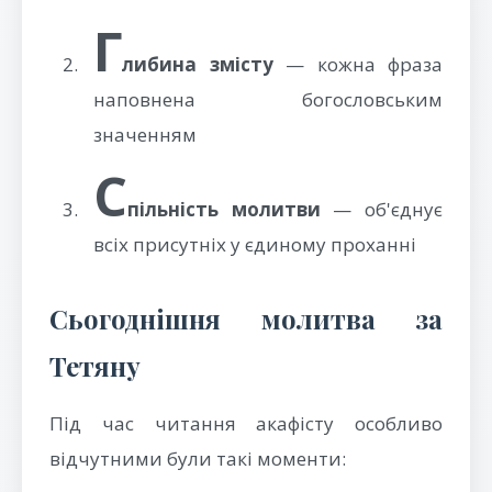
Г
либина змісту
— кожна фраза
наповнена богословським
значенням
С
пільність молитви
— об'єднує
всіх присутніх у єдиному проханні
Сьогоднішня молитва за
Тетяну
Під час читання акафісту особливо
відчутними були такі моменти: