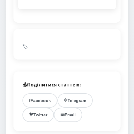
🏷️
📤
Поділитися статтею:
✈️
f
Facebook
Telegram
🐦
Twitter
📧
Email