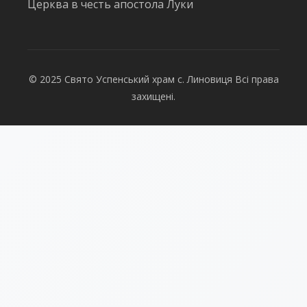
Церква в честь апостола Луки
© 2025 Свято Успенський храм с. Линовиця Всі права
захищені.