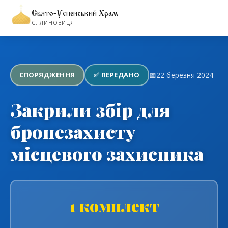
Свято-Успенський Храм
←
Повернутися до розділу волонтерства
С. ЛИНОВИЦЯ
СПОРЯДЖЕННЯ
✅ ПЕРЕДАНО
📅
22 березня 2024
Закрили збір для
бронезахисту
місцевого захисника
1 комплект