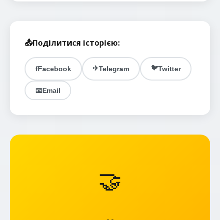
📤
Поділитися історією:
✈️
🐦
f
Facebook
Telegram
Twitter
📧
Email
🤝