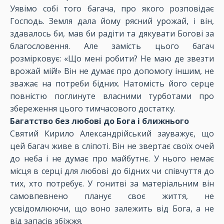
Уявімо собі того багача, про якого розповідає
Господь. Земля дала йому рясний урожай, і він,
здавалось би, мав би радіти та дякувати Богові за
благословення. Але замість цього багач
розмірковує: «Що мені робити? Не маю де звезти
врожай мій!» Він не думає про допомогу іншим, не
зважає на потреби бідних. Натомість його серце
повністю поглинуте власними турботами про
збереження цього тимчасового достатку.
Багатство без любові до Бога і ближнього
Святий Кирило Александрійський зауважує, що
цей багач живе в сліпоті. Він не звертає своїх очей
до неба і не думає про майбутнє. У нього немає
місця в серці для любові до бідних чи співчуття до
тих, хто потребує. У гонитві за матеріальним він
самовпевнено планує своє життя, не
усвідомлюючи, що воно залежить від Бога, а не
від запасів збіжжя.