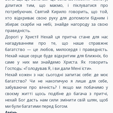
ділитися тим, що маємо, і піклуватися про
потребуючих. Святий Кирило говорить, що той,
хто відкриває свою руку для допомоги бідним і
збирає скарби на небі, знайде нагороду за свою
праведність.
Дорогі у Христі! Нехай ця притча стане для нас
нагадуванням про те, що наше справжнє
багатство — це любов, милосердя і праведність.
Нехай наше серце буде відкритим для ближніх, бо
саме у них ми знайдемо Христа. Як говорить
Господь: «Голодував Я, і ви дали Мені їсти».
Нехай кожен з нас сьогодні запитає себе: де моє
багатство? Чи не накопичую я лише для себе,
забуваючи про вічність? І якщо ми побачимо у
своєму житті щось подібне до багача з притчі,
нехай Бог дасть нам сили змінити свій шлях, щоб
ми були багатими перед Богом.
Амінь.