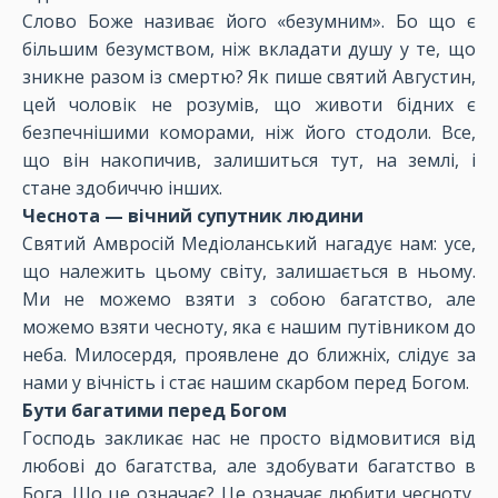
Слово Боже називає його «безумним». Бо що є
більшим безумством, ніж вкладати душу у те, що
зникне разом із смертю? Як пише святий Августин,
цей чоловік не розумів, що животи бідних є
безпечнішими коморами, ніж його стодоли. Все,
що він накопичив, залишиться тут, на землі, і
стане здобиччю інших.
Чеснота — вічний супутник людини
Святий Амвросій Медіоланський нагадує нам: усе,
що належить цьому світу, залишається в ньому.
Ми не можемо взяти з собою багатство, але
можемо взяти чесноту, яка є нашим путівником до
неба. Милосердя, проявлене до ближніх, слідує за
нами у вічність і стає нашим скарбом перед Богом.
Бути багатими перед Богом
Господь закликає нас не просто відмовитися від
любові до багатства, але здобувати багатство в
Бога. Що це означає? Це означає любити чесноту,