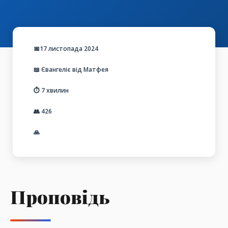
📅17 листопада 2024
📖 Євангеліє від Матфея
⏱️ 7 хвилин
👥
426
🙏
Проповідь