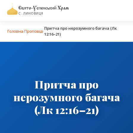
Свято-Успенський Храм
С. ЛИНОВИЦЯ
Притча про нерозумного багача (Лк
Головна
›
Проповіді
›
12:16–21)
Притча про
нерозумного багача
(Лк 12:16–21)