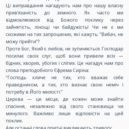
Ці виправдання нагадують нам про нашу власну
прив’язаність до земного. Як часто ми
відмовляємося від Божого поклику через
зайнятість, лінощі чи байдужість! Чи не є ми
схожими на тих запрошених, які кажуть: "Вибач, не
можу прийти"?
Проте Бог, Який є любов, не зупиняється. Господар
посилає своїх слуг, щоб вони привели всіх —
бідних, хворих, убогих і сліпих. Це нагадує нам про
слова преподобного Єфрема Сиріна:
"Господь кличе не тих, хто вважає себе
праведником, а тих, хто визнає свою неміч і
потребу в Його милості."
Церква — це місце, де кожен може знайти
спасіння, незалежно від свого становища чи
минулого. Важливо лише відповісти на цей
поклик.
Але останні слова притчі викликають тривогу: