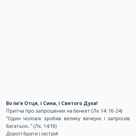
Во ім'я Отця, і Сина, і Святого Духа!
Притча про запрошених на бенкет (Лк 14: 16-24)
"Один чоловік зробив велику вечерю і запросив
багатьох..." (Лк. 14:16)
Дорогі брати і сестри!