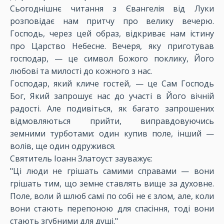
Сьогоднішнє читання з Євангелія від Луки
розповідає нам притчу про велику вечерю.
Господь, через цей образ, відкриває нам істину
про Царство Небесне. Вечеря, яку приготував
господар, — це символ Божого поклику, Його
любові та милості до кожного з нас.
Господар, який кличе гостей, — це Сам Господь
Бог, Який запрошує нас до участі в Його вічній
радості. Але подивіться, як багато запрошених
відмовляються прийти, виправдовуючись
земними турботами: один купив поле, інший —
волів, ще один одружився.
Святитель Іоанн Златоуст зауважує:
"Ці люди не грішать самими справами — вони
грішать тим, що земне ставлять вище за духовне.
Поле, воли й шлюб самі по собі не є злом, але, коли
вони стають перепоною для спасіння, тоді вони
стають згубними для душі."