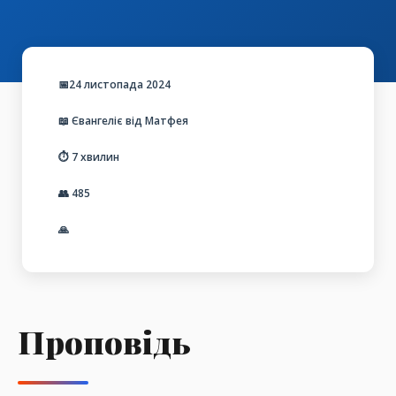
📅24 листопада 2024
📖 Євангеліє від Матфея
⏱️ 7 хвилин
👥
485
🙏
Проповідь