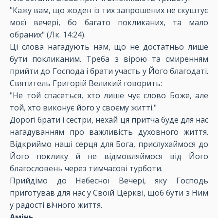
"Кажу вам, що жоден із тих запрошених не скуштує
моєї вечері, бо багато покликаних, та мало
обраних" (Лк. 14:24).
Ці слова нагадують нам, що не достатньо лише
бути покликаним. Треба з вірою та смиренням
прийти до Господа і брати участь у Його благодаті.
Святитель Григорій Великий говорить:
"Не той спасеться, хто лише чує слово Боже, але
той, хто виконує його у своєму житті."
Дорогі брати і сестри, нехай ця притча буде для нас
нагадуванням про важливість духовного життя.
Відкриймо наші серця для Бога, прислухаймося до
Його поклику й не відмовляймося від Його
благословень через тимчасові турботи.
Прийдімо до Небесної Вечері, яку Господь
приготував для нас у Своїй Церкві, щоб бути з Ним
у радості вічного життя.
Амінь.