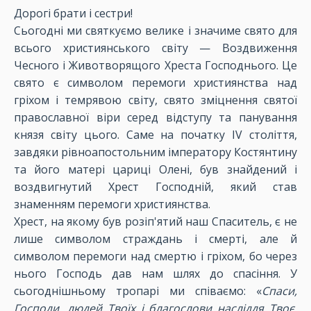
Дорогі брати і сестри!
Сьогодні ми святкуємо велике і значиме свято для
всього християнського світу — Воздвиження
Чесного і Животворящого Хреста Господнього. Це
свято є символом перемоги християнства над
гріхом і темрявою світу, свято зміцнення святої
православної віри серед відступу та панування
князя світу цього. Саме на початку IV століття,
завдяки рівноапостольним імператору Костянтину
та його матері цариці Олені, був знайдений і
воздвигнутий Хрест Господній, який став
знаменням перемоги християнства.
Хрест, на якому був розіп'ятий наш Спаситель, є не
лише символом страждань і смерті, але й
символом перемоги над смертю і гріхом, бо через
нього Господь дав нам шлях до спасіння. У
сьогоднішньому тропарі ми співаємо: «
Спаси,
Господи, людей Твоїх і благослови насліддя Твоє,