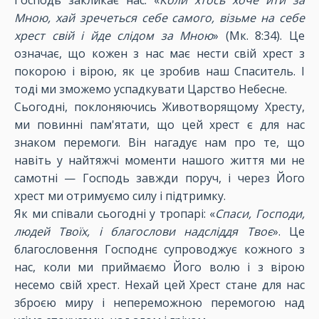
Господь закликає нас: «
Коли хтось хоче йти за
Мною, хай зречеться себе самого, візьме на себе
хрест свій і йде слідом за Мною
» (Мк. 8:34). Це
означає, що кожен з нас має нести свій хрест з
покорою і вірою, як це зробив наш Спаситель. І
тоді ми зможемо успадкувати Царство Небесне.
Сьогодні, поклоняючись Животворящому Хресту,
ми повинні пам'ятати, що цей хрест є для нас
знаком перемоги. Він нагадує нам про те, що
навіть у найтяжчі моменти нашого життя ми не
самотні — Господь завжди поруч, і через Його
хрест ми отримуємо силу і підтримку.
Як ми співали сьогодні у тропарі: «
Спаси, Господи,
людей Твоїх, і благослови надсліддя Твоє
». Це
благословення Господнє супроводжує кожного з
нас, коли ми приймаємо Його волю і з вірою
несемо свій хрест. Нехай цей Хрест стане для нас
зброєю миру і непереможною перемогою над