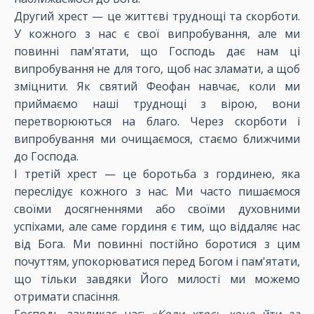
Другий хрест — це життєві труднощі та скорботи.
У кожного з нас є свої випробування, але ми
повинні пам'ятати, що Господь дає нам ці
випробування не для того, щоб нас зламати, а щоб
зміцнити. Як святий Феофан навчає, коли ми
приймаємо наші труднощі з вірою, вони
перетворюються на благо. Через скорботи і
випробування ми очищаємося, стаємо ближчими
до Господа.
І третій хрест — це боротьба з гординею, яка
переслідує кожного з нас. Ми часто пишаємося
своїми досягненнями або своїми духовними
успіхами, але саме гординя є тим, що віддаляє нас
від Бога. Ми повинні постійно боротися з цим
почуттям, упокорюватися перед Богом і пам'ятати,
що тільки завдяки Його милості ми можемо
отримати спасіння.