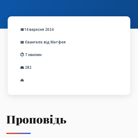
📅14 вересня 2024
📖 Євангеліє від Матфея
⏱️ 7 хвилин
👥
282
🙏
Проповідь