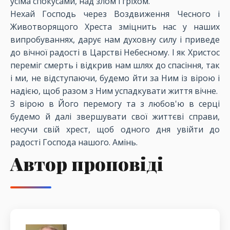
усіма спокусами, над злом і гріхом.
Нехай Господь через Воздвиження Чесного і
Животворящого Хреста зміцнить нас у наших
випробуваннях, дарує нам духовну силу і приведе
до вічної радості в Царстві Небесному. І як Христос
переміг смерть і відкрив нам шлях до спасіння, так
і ми, не відступаючи, будемо йти за Ним із вірою і
надією, щоб разом з Ним успадкувати життя вічне.
З вірою в Його перемогу та з любов'ю в серці
будемо й далі звершувати свої життєві справи,
несучи свій хрест, щоб одного дня увійти до
радості Господа нашого. Амінь.
Автор проповіді