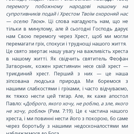
перемогу побожному народові нашому на
супротивників подай і Хрестом Твоїм охороняй нас
— оселю Твою
». Ці слова нагадують нам, що не
тільки в минулому, але й сьогодні Господь дарує
нам Свою перемогу через Хрест, щоб ми могли
перемагати гріх, спокуси і труднощі нашого життя.
Це свято звертає нашу увагу на важливість хреста
в нашому житті. Як свідчить святитель Феофан
Затворник, кожен християнин несе свій хрест —
триєдиний хрест. Перший з них — це наша
зіпсована людська природа. Ми боремося з
нашими слабкостями і гріхами, і часто відчуваємо,
як тяжко нести цей тягар. Але, як каже апостол
Павло: «
Доброго, якого хочу, не роблю, а зле, якого
не хочу, роблю
» (Рим. 7:19). Це є частина нашого
хреста, і ми повинні нести його з покорою, бо саме
через боротьбу з нашими недосконалостями ми
наближаємося до Бога.