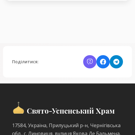
Поділитися:
Свято-Успенський Храм
17584, Україна, Прилуцький р-н, Чернігівська
обл., с. Линовиця, вулиця Якова Де Бальмена,