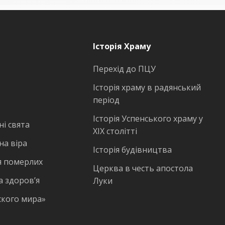
Історія Храму
Перехід до ПЦУ
Історія храму в радянський
період
Історія Успенського храму у
і свята
ХІХ столітті
на віра
Історія будівництва
 померлих
Церква в честь апостола
а здоров’я
Луки
ского мира»