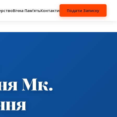
ерство
Вічна Памʼять
Контакти
Подати Записку
ня Мк.
ння