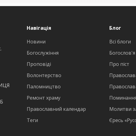
Навігація
Блог
Новини
Всі блоги
.
Богослужіння
Богослов'я
Проповіді
Про піст
Волонтерство
Православн
ВИЦЯ
Паломництво
Православ
Ремонт храму
Поминання
КБ
Православний календар
Молитви з
Теги
Єресь «Рус