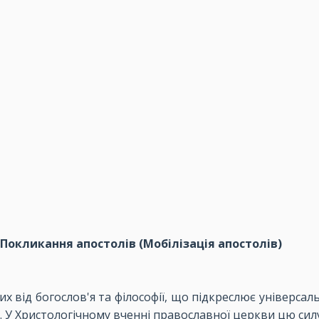
 Покликання апостолів (Мобілізація апостолів)
ких від богослов'я та філософії, що підкреслює універс
ти. У Христологічному вченні православної церкви цю си