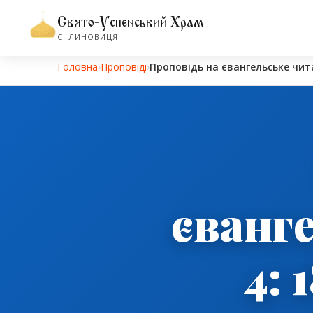
Свято-Успенський Храм
С. ЛИНОВИЦЯ
Головна
›
Проповіді
›
Проповідь на євангельське чит
єванг
4: