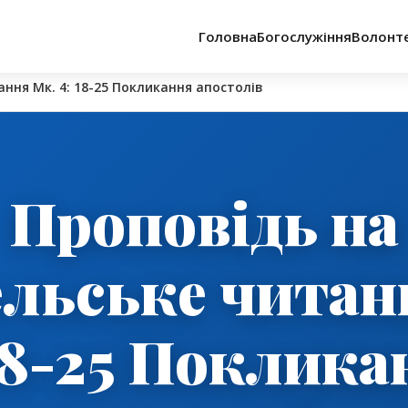
Головна
Богослужіння
Волонт
ання Мк. 4: 18-25 Покликання апостолів
Проповідь на
ельське читан
 18-25 Поклика