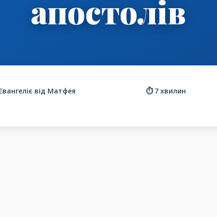
апостолів
 Євангеліє від Матфея
⏱️ 7 хвилин