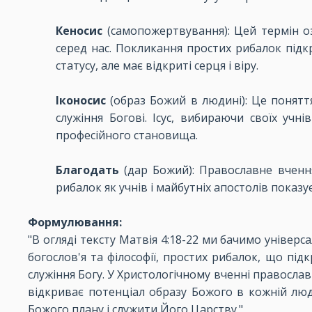
Кеносис
(самопожертвування): Цей термін оз
серед нас. Покликання простих рибалок підкр
статусу, але має відкриті серця і віру.
Іконосис
(образ Божий в людині): Це понятт
служіння Богові. Ісус, вибираючи своїх уч
професійного становища.
Благодать
(дар Божий): Православне вчення
рибалок як учнів і майбутніх апостолів показ
Формулювання:
"В огляді тексту Матвія 4:18-22 ми бачимо універ
богослов'я та філософії, простих рибалок, що пі
служіння Богу. У Христологічному вченні правосла
відкриває потенціал образу Божого в кожній люд
Божого плану і служити Його Царству."