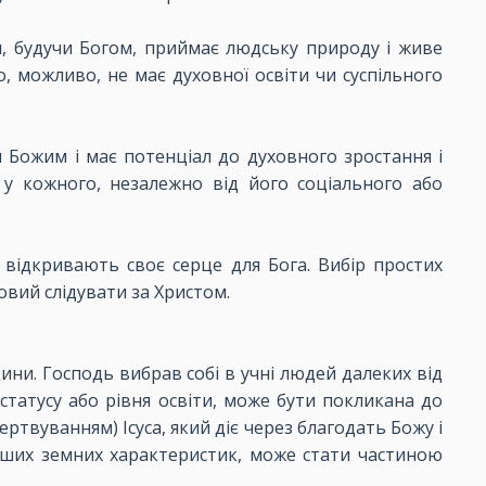
н, будучи Богом, приймає людську природу і живе
, можливо, не має духовної освіти чи суспільного
 Божим і має потенціал до духовного зростання і
є у кожного, незалежно від його соціального або
 відкривають своє серце для Бога. Вибір простих
овий слідувати за Христом.
ини. Господь вибрав собі в учні людей далеких від
статусу або рівня освіти, може бути покликана до
твуванням) Ісуса, який діє через благодать Божу і
наших земних характеристик, може стати частиною