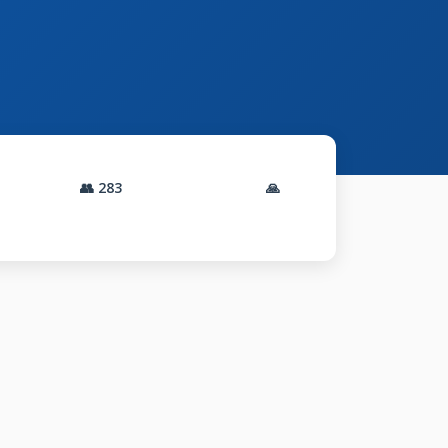
👥
283
🙏