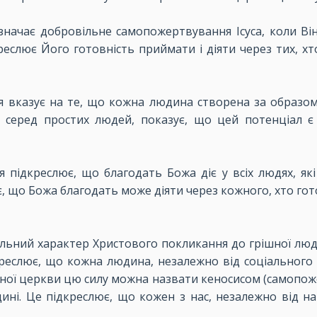
начає добровільне самопожертвування Ісуса, коли Ві
еслює Його готовність приймати і діяти через тих, хто
я вказує на те, що кожна людина створена за образом
нів серед простих людей, показує, що цей потенціал 
 підкреслює, що благодать Божа діє у всіх людях, які
ує, що Божа благодать може діяти через кожного, хто гот
сальний характер Христового покликання до грішної люд
дкреслює, що кожна людина, незалежно від соціального 
вної церкви цю силу можна назвати кеносисом (самопожер
ині. Це підкреслює, що кожен з нас, незалежно від 