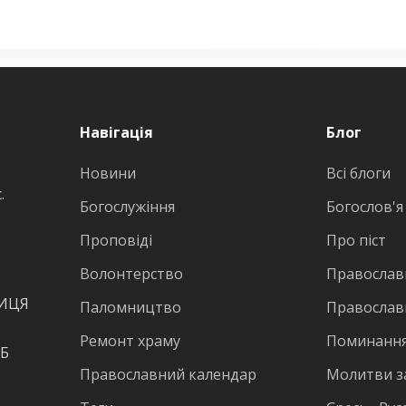
Навігація
Блог
Новини
Всі блоги
.
Богослужіння
Богослов'я
Проповіді
Про піст
Волонтерство
Православн
ВИЦЯ
Паломництво
Православ
Ремонт храму
Поминання
КБ
Православний календар
Молитви з