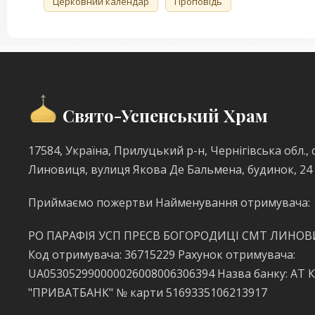
🏷️
Церковний календар
Проповідь
Свято-Успенський Храм
17584, Україна, Прилуцький р-н, Чернігівська обл., с
Линовиця, вулиця Якова Де Бальмена, будинок, 24
Приймаємо пожертви Найменування отримувача:
РО ПАРАФІЯ УСП ПРЕСВ БОГОРОДИЦІ СМТ ЛИНО
Код отримувача: 36715229 Рахунок отримувача:
UA053052990000026008006306394 Назва банку: АТ 
"ПРИВАТБАНК" № карти 5169335106213917