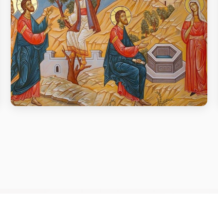
Проповідь в неділю п’яту після Пасхи,
про самарянку
Проповідь в неділю п’яту після Пасхи, про
самарянку