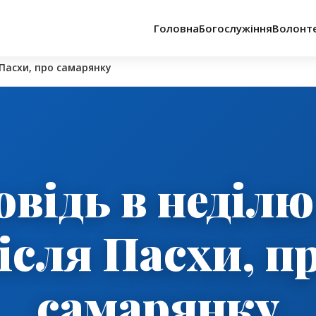
Головна
Богослужіння
Волонт
 Пасхи, про самарянку
відь в неділю
ісля Пасхи, п
самарянку