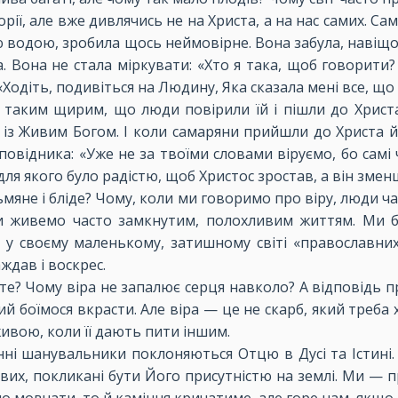
рії, але вже дивлячись не на Христа, а на нас самих. С
ивою водою, зробила щось неймовірне. Вона забула, наві
. Вона не стала міркувати: «Хто я така, щоб говорити?
«Ходіть, подивіться на Людину, Яка сказала мені все, що 
, таким щирим, що люди повірили їй і пішли до Христ
із Живим Богом. І коли самаряни прийшли до Христа й 
ідника: «Уже не за твоїми словами віруємо, бо самі ч
для якого було радістю, щоб Христос зростав, а він змен
мяне і бліде? Чому, коли ми говоримо про віру, люди ч
 живемо часто замкнутим, полохливим життям. Ми бої
я у своєму маленькому, затишному світі «православни
ждав і воскрес.
е? Чому віра не запалює серця навколо? А відповідь пр
який боїмося вкрасти. Але віра — це не скарб, який треба
живою, коли її дають пити іншим.
нні шанувальники поклоняються Отцю в Дусі та Істині. А
вих, покликані бути Його присутністю на землі. Ми — 