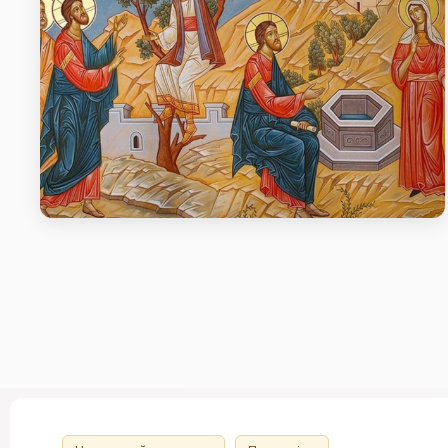
Проповідь в неділю п’яту після Пасхи,
про самарянку
Проповідь в неділю п’яту після Пасхи, про
самарянку