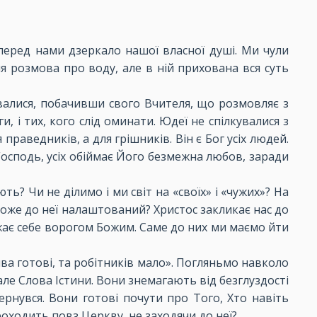
перед нами дзеркало нашої власної душі. Ми чули
я розмова про воду, але в ній прихована вся суть
вувалися, побачивши свого Вчителя, що розмовляє з
и, і тих, кого слід оминати. Юдеї не спілкувалися з
праведників, а для грішників. Він є Бог усіх людей.
Господь, усіх обіймає Його безмежна любов, заради
ть? Чи не ділимо і ми світ на «своїх» і «чужих»? На
вороже до неї налаштований? Христос закликає нас до
вважає себе ворогом Божим. Саме до них ми маємо йти
ива готові, та робітників мало». Погляньмо навколо
 але Слова Істини. Вони знемагають від безглуздості
вернувся. Вони готові почути про Того, Хто навіть
роходить повз Церкву, не заходячи до неї?