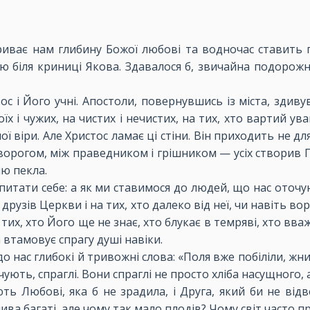
криває нам глибину Божої любові та водночас ставить 
ю біля криниці Якова. Здавалося б, звичайна подорожн
тос і Його учні. Апостоли, повернувшись із міста, зди
і чужих, на чистих і нечистих, на тих, хто вартий уваг
 віри. Але Христос ламає ці стіни. Він приходить не для 
 ворогом, між праведником і грішником — усіх створив 
ню пекла.
апитати себе: а як ми ставимося до людей, що нас оточую
 друзів Церкви і на тих, хто далеко від неї, чи навіть 
о тих, хто Його ще не знає, хто блукає в темряві, хто 
а втамовує спрагу душі навіки.
 нас глибокі й тривожні слова: «Поля вже побіліли, жн
чують, спраглі. Вони спраглі не просто хліба насущного,
ають Любові, яка б не зрадила, і Друга, який би не від
ва багаті, але чому так мало плодів? Чому світ часто п