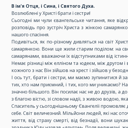
В ім'я Отця, і Сина, і Святого Духа.
Возлюблені у Христі брати і сестри!
Сьогодні ми чули євангельське читання, яке від
розповідь про зустріч Христа з жінкою самарянко
нашого спасіння.
Подивіться, як по-різному дивляться на світ Хрис
самарянкою. Вони ще жили старим поділом: на своїх 
самарянами, вважаючи їх відступниками від істинної
Немає різниці між елліном та юдеєм, між другом і
кожного з нас Він зійшов на хрест і зійшов у безод
І ось тут, брати і сестри, ми маємо зупинитися й з
тих, хто нам приємний, і тих, кого ми уникаємо? На
значно більшого. Він посилає нас не до друзів, а д
з благою вістю, зі словом надії, з живою водою, як
Спаситель у сьогоднішньому Євангелії промовляє до
себе. Світ величезний. Мільйони людей, які нас ото
життя, від страху смерті, від безнадії, вони шук
зрадника Юду назвав «другом». Поля величезні, жни