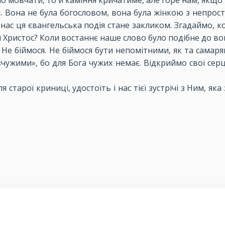
о мовчати, то й каміння кричатиме, але горе нам, якщо 
 Вона не була богословом, вона була жінкою з непрост
я нас ця євангельська подія стане закликом. Згадаймо, 
м Христос? Коли востаннє наше слово було подібне до во
. Не біймося. Не біймося бути непомітними, як та сама
чужими», бо для Бога чужих немає. Відкриймо свої серц
 старої криниці, удостоїть і нас тієї зустрічі з Ним, я