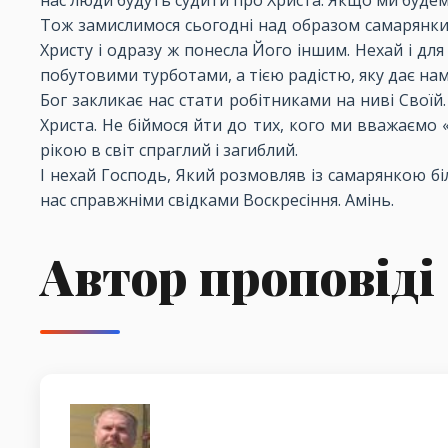
нас люди будуть судити про Христа. Якщо ми будем
Тож замислимося сьогодні над образом самарянки.
Христу і одразу ж понесла Його іншим. Нехай і дл
побутовими турботами, а тією радістю, яку дає на
Бог закликає нас стати робітниками на ниві Своїй
Христа. Не біймося йти до тих, кого ми вважаємо «
рікою в світ спраглий і загиблий.
І нехай Господь, Який розмовляв із самарянкою біля
нас справжніми свідками Воскресіння. Амінь.
Автор проповіді