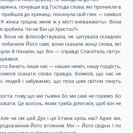
амарянка, почувши від Господа слова, які проникли в
що прийшла до криниці, покинула свій глек — символ
 Я жінка грішна, мене ж у місті зневажають». Вона
я зробила. Чи не Він це Христос?»
а. Вона не філософствувала, не цитувала складних
побачили Його самі, вони сказали жінці слова, які
ули й пізнали, що Він — справді Спаситель світу».
шувався.
асто бачать лише нас — наших неміч, нашу гордість,
мося сказати слово правди, боїмося, що нас не
х» людей і забуваємо, що поза цим світом гинуть
оста: тому що ми тьмяні. Бо ми самі не горимо. Бо
 ховати. Це вогонь, яким треба ділитися, щоб він не
ле чи сяє цей Дух і ця Істина крізь нас? Адже ми,
продовження Його втілення. Ми — Його свідки. І по