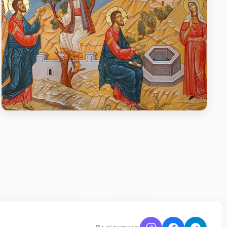
Проповідь в неділю п’яту після Пасхи,
про самарянку
Проповідь в неділю п’яту після Пасхи, про
самарянку