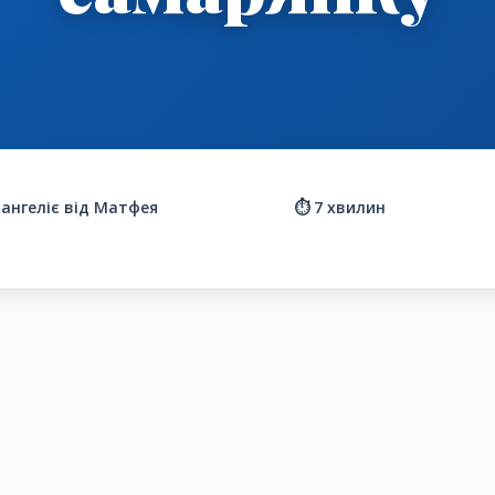
вангеліє від Матфея
⏱️ 7 хвилин