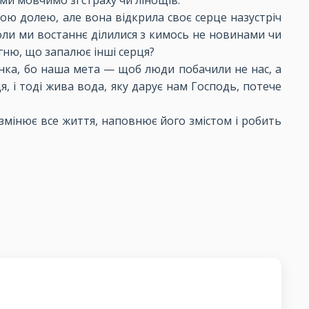
ми мовчимо зі страху чи лінощів.
ою долею, але вона відкрила своє серце назустріч
коли ми востаннє ділилися з кимось не новинами чи
гню, що запалює інші серця?
рянка, бо наша мета — щоб люди побачили не нас, а
я, і тоді жива вода, яку дарує нам Господь, потече
ка змінює все життя, наповнює його змістом і робить