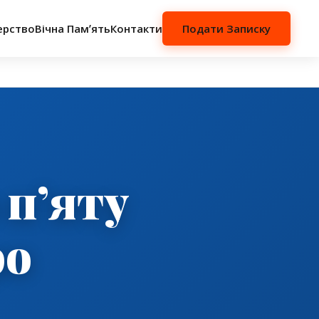
ерство
Вічна Памʼять
Контакти
Подати Записку
 п’яту
ро