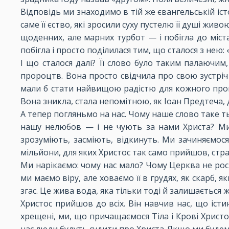
Відповідь ми знаходимо в тій же євангельській істо
саме її єство, які зросили суху пустелю її душі ж
щоденних, але марних турбот — і побігла до міста
побігла і просто поділилася тим, що сталося з нею: 
І що сталося далі? Її слово було таким палаючим
пророцтв. Вона просто свідчила про свою зустріч 
мали б стати найвищою радістю для кожного пропов
Вона зникла, стала непомітною, як Іоан Предтеча, 
А тепер погляньмо на нас. Чому наше слово таке ть
нашу нелюбов — і не чують за нами Христа? Ми
зрозуміють, засміють, відкинуть. Ми зачиняємос
мільйони, для яких Христос так само прийшов, стра
Ми нарікаємо: чому нас мало? Чому Церква не рост
ми маємо віру, але ховаємо її в грудях, як скарб, 
згас. Це жива вода, яка тільки тоді й залишається 
Христос прийшов до всіх. Він навчив нас, що істи
хрещені, ми, що причащаємося Тіла і Крові Христо