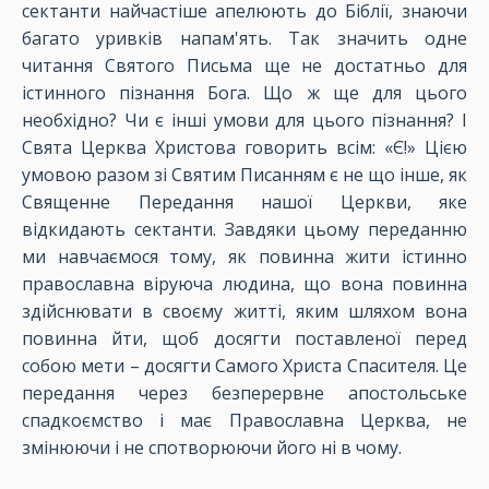
сектанти найчастіше апелюють до Біблії, знаючи
багато уривків напам'ять. Так значить одне
читання Святого Письма ще не достатньо для
істинного пізнання Бога. Що ж ще для цього
необхідно? Чи є інші умови для цього пізнання? І
Свята Церква Христова говорить всім: «Є!» Цією
умовою разом зі Святим Писанням є не що інше, як
Священне Передання нашої Церкви, яке
відкидають сектанти. Завдяки цьому переданню
ми навчаємося тому, як повинна жити істинно
православна віруюча людина, що вона повинна
здійснювати в своєму житті, яким шляхом вона
повинна йти, щоб досягти поставленої перед
собою мети – досягти Самого Христа Спасителя. Це
передання через безперервне апостольське
спадкоємство і має Православна Церква, не
змінюючи і не спотворюючи його ні в чому.