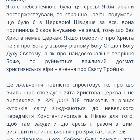
Якою небезпечною була ця єресь! Якби аріани
восторжествували, то страшно навіть подумати,
що було б з Церквою! Швидше за все, вона
припинила б своє існування на землі, тому що без
Христа немає Церкви. Якщо говорити про Христа
не як про Бога у всьому рівному Богу Отцю і Богу
Духу Святому, а як про найдосконаліше творіння
Боже, то руйнується важливий догмат
християнської віри – вчення про Святу Тройцю.
Це лжевчення повністю спростовує те, про що
вчить і що сповідує Свята Христова Церква. І не
випадково в
325 році
318 єпископів з різних
куточків світу з'їжджаються до невеликого
передмістя Константинополя в Нікею для того,
щоб там засудити цю єресь і, разом з цим,
висловити істинне вчення про Христа Спасителя.
На засіданнях цього Собору були присутні такі