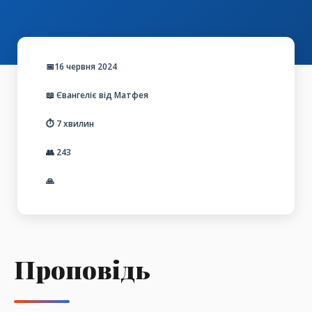
📅16 червня 2024
📖 Євангеліє від Матфея
⏱️ 7 хвилин
👥
243
🙏
Проповідь