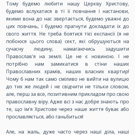
Тому будемо любити нашу Церкву Христову,
будемо вслухатися в ті її повчання і настанови,
якими вона до нас звертається, будемо уважні до
цих повчань, і будемо прагнути докладати їх до
свого життя. Не треба боятися тієї експансії (я не
побоюся цього слова) сект, які обрушуються на
сучасну людину, намагаючись задушити
Православ'я на землі. Це не є новиною. І не
потрібно нам замикатися в стіни наших
Православних храмів, наших власних квартир!
Чому б нам так само сміливо не вийти на вулицю
до тих же людей і не свідчити не тільки словом,
але, перш за все, позитивним прикладом про свою
православну віру. Адже всі з нас добре знають про
те, що ім'я Христове через наше життя буває або
прославляється, або ганьбиться!
Але, на жаль, дуже часто через наші діла
, н
аші