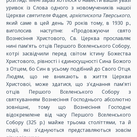
розгляді. Мені зараз хотілося б навести вашій увазі
уривок із Слова одного з новомучеників нашої
Церкви
святителя Фадея, архієпископа Тверського
,
який саме в цей день 70 років тому, в 1930 р.,
виголосив наступне: «Продовжуючи свято
Вознесіння Христового, Св. Церква прославляє
нині пам'ять отців Першого Вселенського Собору,
котрі засвідчили перед світом істину Божества
Христового, рівності і єдиносущності Сина Божого
з Отцем, бо Син в усьому подібний до Свого Отця.
Людям, що не вникають в життя Церкви
Христової, може здатися, що з'єднання пам'яті
отців Першого Вселенського Собору з
святкуванням Вознесіння Господнього абсолютно
зовнішнє, тому що Вознесіння Господнє
відокремлене від часу Першого Вселенського
Собору (325 р.) майже трьома століттями, та й
події, які з'єднуються представляються зовсім