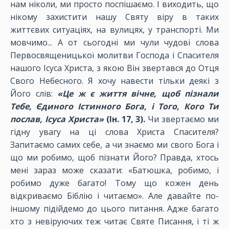
нам ніколи, ми просто поспішаємо. І виходить, що
нікому захистити нашу Святу віру в таких
життєвих ситуаціях, на вулицях, у транспорті. Ми
мовчимо... А от сьогодні ми чули чудові слова
Первосвященицької молитви Господа і Спасителя
нашого Ісуса Христа, з якою Він звертався до Отця
Свого Небесного. Я хочу навести тільки деякі з
Його слів:
«Це ж є життя вічне, щоб пізнали
Тебе, Єдиного Істинного Бога, і Того, Кого Ти
послав, Ісуса Христа»
(Ін. 17, 3).
Чи звертаємо ми
гідну увагу на ці слова Христа Спасителя?
Запитаємо самих себе, а чи знаємо ми свого Бога і
що ми робимо, щоб пізнати Його? Правда, хтось
мені зараз може сказати: «Батюшка, робимо, і
робимо дуже багато! Тому що кожен день
відкриваємо Біблію і читаємо». Але давайте по-
іншому підійдемо до цього питання. Адже багато
хто з невіруючих теж читає Святе Писання, і ті ж