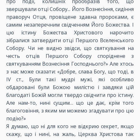
про події, колишніх прообразів того, що
звершували отці Собору... Його Вознесіння, сидіння
праворуч Отця, провіщене здавна пророками, є
самим незаперечним свідченням Його Божества. І
цю істину Божества Христового нарочито
зібралися затвердити отці Першого Вселенського
Собору. Чи не видно звідси, що святкування на
честь отців Першого Собору споріднене з
святкуванням Вознесіння Господнього?» Але хтось
з нас може сказати: «Добре, слава Богу, що тоді, в
IV ст., Були такі мудрі мужі, які особливо
обдаровані були Божою милістю і завдяки цій
благодаті Божій могли твердо свідчити про істину.
Але нам-то, нині сущим… що це дає, крім того
благоговіння, з яким ми можемо згадувати про цю
подію?»
Я думаю, що ні для кого не відкрию секрет, якщо
скажу, що і нині, на жаль, Церква Христова так