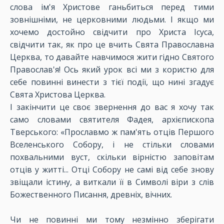
слова ім'я Христове ганьбиться перед тими
зовнішніми, не церковними людьми. І якщо ми
хочемо достойно свідчити про Христа Ісуса,
свідчити так, як про це вчить Свята Православна
Церква, то давайте навчимося жити гідно Святого
Православ'я! Ось який урок всі ми з користю для
себе повинні винести з тієї події, що нині згадує
Свята Христова Церква.
І закінчити це своє звернення до вас я хочу так
само словами святителя Фадея, архієпископа
Тверського: «Прославмо ж пам'ять отців Першого
Вселенського Собору, і не стільки словами
похвальними вуст, скільки вірністю заповітам
отців у житті... Отці Собору не самі від себе знову
звіщали істину, а виткали її в Символі віри з слів
Божественного Писання, древніх, вічних.
Чи не повинні ми тому незмінно зберігати