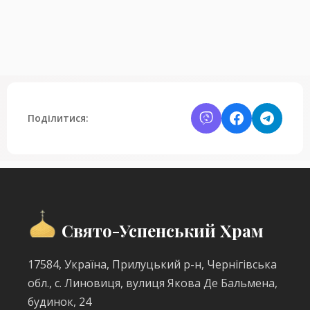
Поділитися:
Свято-Успенський Храм
17584, Україна, Прилуцький р-н, Чернігівська
обл., с. Линовиця, вулиця Якова Де Бальмена,
будинок, 24