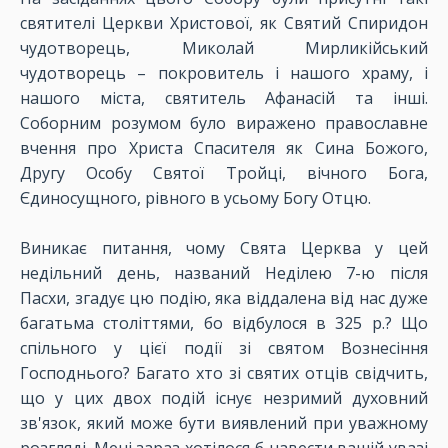
святителі Церкви Христової, як Святий Спиридон
чудотворець, Миколай Мирликійський
чудотворець – покровитель і нашого храму, і
нашого міста, святитель Афанасій та інші.
Соборним розумом було виражено православне
вчення про Христа Спасителя як Сина Божого,
Другу Особу Святої Тройці, вічного Бога,
Єдиносущного, рівного в усьому Богу Отцю.
Виникає питання, чому Свята Церква у цей
недільний день, названий Неділею 7-ю після
Пасхи, згадує цю подію, яка віддалена від нас дуже
багатьма століттями, бо відбулося в 325 р.? Що
спільного у цієї події зі святом Вознесіння
Господнього? Багато хто зі святих отців свідчить,
що у цих двох подій існує незримий духовний
зв'язок, який може бути виявлений ​​при уважному