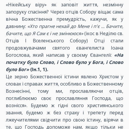
«Нікейську віру» як заповіт життя, незмінну
запоруку спасіння? Через отців Собору віщає сама
вічна Божественна премудрість, кажучи, як у
давнину:
«Хто прагне нехай до Мене і п'є ... Бачите,
бачите, що Я Сам є і не змінююся»
(ікос в Неділю св.
Отців I Вселенського Собору) Отці стали
продовжувачами святого євангелиста Іоана
Богослова, який написав у своєму Євангелії:
«На
початку було Слово, і Слово було у Бога, і Слово
було Бог»
(Ін.1, 1).
Це зерно Божественної істини явлено Христом у
словах і справах життя, особливо в Божественному
Вознесінні, тому ми, прославляючи отців,
поглиблюємо своє прославляння Господа, що
вознісся». Будемо ж гідні свого християнського
звання, будемо ж без страху і трепету перед
лжеучителями свідчити про свою істину, вірячи в
те, що Господь допоможе нам, якщо тільки не