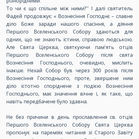
різнорідними.
То чи є що спільне між ними?'' І далі святитель
Фадей продовжує: « Вознесіння Господнє – славне
діло Боже заради нашого спасіння, а діяння
Першого Вселенського Собору здаються для
одних, що не знають істини, справою людською.
Але Свята Церква, святкуючи пам'ять отців
Першого Вселенського Собору після свята
Вознесіння Господнього, очевидно, мислить
інакше. Нехай Собор був через 300 років після
Вознесіння Господнього, проте, звершене ним
діло істотно споріднене з подією Вознесіння
Господнього, має значення вічне і, як таке, що
навіть передбачене було здавна.
Не без причини в день прославлення св. отців
Першого Вселенського Собору Свята Церква
пропонує на пареміях читання зі Старого Завіту