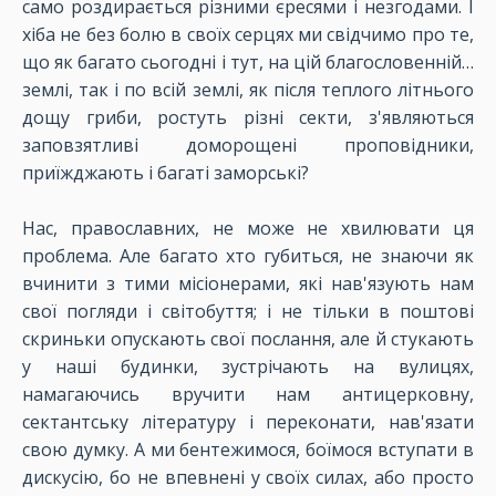
само роздирається різними єресями і незгодами. І
хіба не без болю в своїх серцях ми свідчимо про те,
що як багато сьогодні і тут, на цій благословенній…
землі, так і по всій землі, як після теплого літнього
дощу гриби, ростуть різні секти, з'являються
заповзятливі доморощені проповідники,
приїжджають і багаті заморські?
Нас, православних, не може не хвилювати ця
проблема. Але багато хто губиться, не знаючи як
вчинити з тими місіонерами, які нав'язують нам
свої погляди і світобуття; і не тільки в поштові
скриньки опускають свої послання, але й стукають
у наші будинки, зустрічають на вулицях,
намагаючись вручити нам антицерковну,
сектантську літературу і переконати, нав'язати
свою думку. А ми бентежимося, боїмося вступати в
дискусію, бо не впевнені у своїх силах, або просто