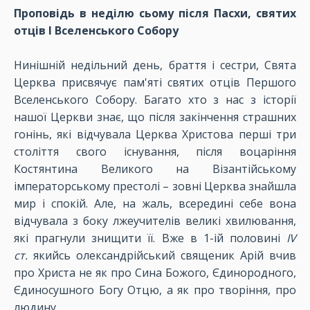
Проповідь в неділю сьому після Пасхи, святих
отців І Вселенського Собору
Нинішній недільний день, браття і сестри, Свята
Церква присвячує пам'яті святих отці
в Першого
Вселенського Собору. Багато хто з нас з історії
нашої Церкви знає, що після закінчення страшних
гонінь, які відчувала Церква Христова перші три
століття свого існування, після воцаріння
Костянтина Великого на Візантійському
імператорському престолі – зовні Церква знайшла
мир і спокій. Але, на жаль, всередині себе вона
відчувала з боку лжеучителів великі хвилювання,
які прагнули знищити її. Вже в 1-ій половині
IV
ст.
якийсь олександрійський священик Арій вчив
про Христа не як про Сина Божого, Єдинородного,
Єдиносушного Богу Отцю, а як про творіння, про
людину.