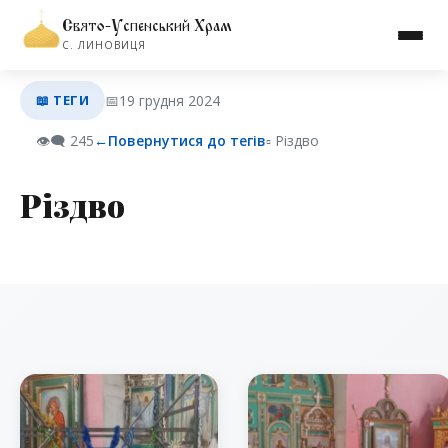
Свято-Успенський Храм
С. ЛИНОВИЦЯ
📖 ТЕГИ
📅
19 грудня 2024
👁️‍🗨️
245
←
Повернутися до тегів
▫︎ Різдво
Різдво