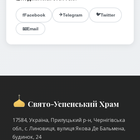
✈️
🐦
f
Facebook
Telegram
Twitter
📧
Email
Свято-Успенський Храм
17584, Україна, Прилуцький р-н, Чернігівська
обл., с. Линовиця, вулиця Якова Де Бальмена,
будинок, 24