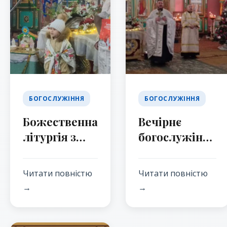
БОГОСЛУЖІННЯ
БОГОСЛУЖІННЯ
Божественна
Вечірнє
літургія з
богослужіння
нагоди свята
напередодні
Різдва
свята Різдва
Читати повністю
Читати повністю
Христового
Христова
→
→