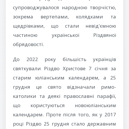
супроводжувалося народною творчістю,
зокрема вертепами, колядками та
щедрівками, що стали невід'ємною
частиною української Різдвяної
обрядовості.
До 2022 року більшість українців
святкували Різдво Христове 7 січня за
старим юліанським календарем, а 25
грудня це свято відзначали римо-
католики та деякі православні парафії,
що користуються новоюліанським
календарем. Проте після того, як у 2017
році Різдво 25 грудня стало державним