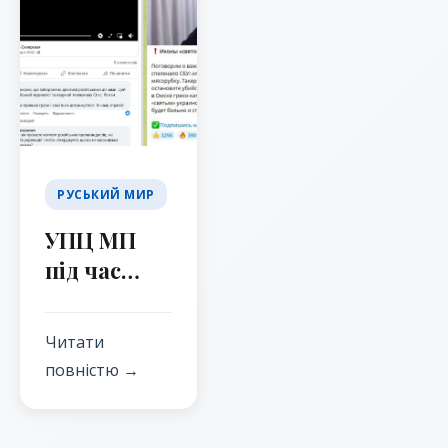
РУСЬКИЙ МИР
УПЦ МП
під час
війни
ширить
Читати
російську
повністю →
пропаганду
по своїх