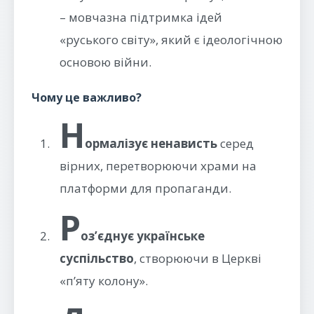
– мовчазна підтримка ідей
«руського світу», який є ідеологічною
основою війни.
Чому це важливо?
Н
ормалізує ненависть
серед
вірних, перетворюючи храми на
платформи для пропаганди.
Р
оз’єднує українське
суспільство
, створюючи в Церкві
«п’яту колону».