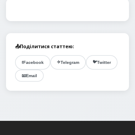
📤
Поділитися статтею:
✈️
🐦
f
Facebook
Telegram
Twitter
📧
Email