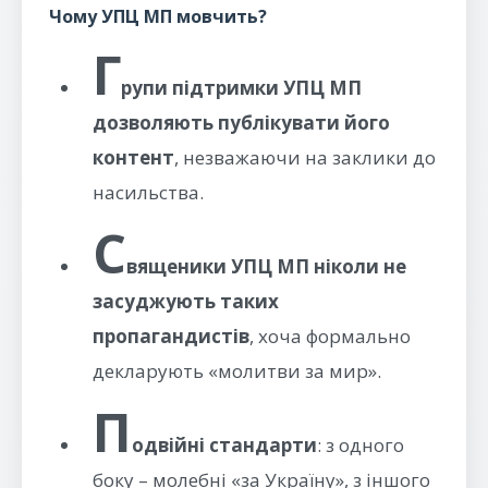
Чому УПЦ МП мовчить?
Г
рупи підтримки УПЦ МП
дозволяють публікувати його
контент
, незважаючи на заклики до
насильства.
С
вященики УПЦ МП ніколи не
засуджують таких
пропагандистів
, хоча формально
декларують «молитви за мир».
П
одвійні стандарти
: з одного
боку – молебні «за Україну», з іншого