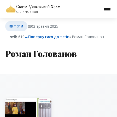
Свято-Успенський Храм
С. ЛИНОВИЦЯ
📖 ТЕГИ
📅
02 травня 2025
👁️‍🗨️
619
←
Повернутися до тегів
▫︎ Роман Голованов
Роман Голованов