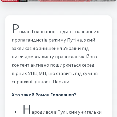
Р
оман Голованов – один із ключових
пропагандистів режиму Путіна, який
закликає до знищення України під
виглядом «захисту православ’я». Його
контент активно поширюється серед
вірних УПЦ МП, що ставить під сумнів
справжні цінності Церкви.
Хто такий Роман Голованов?
Н
ародився в Тулі, син учительки