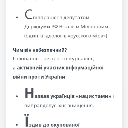
С
півпрацює з депутатом
Держдуми РФ Віталієм Мілоновим
(один із ідеологів «русского міра»).
Чим він небезпечний?
Голованов – не просто журналіст,
а
активний учасник інформаційної
війни проти України
:
Н
азвав українців «нацистами»
і
виправдовує їхнє знищення.
Ї
здив до окупованої