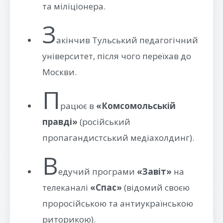
та міліціонера.
З
акінчив Тульський педагогічний
університет, після чого переїхав до
Москви.
П
рацює в
«Комсомольській
правді»
(російський
пропагандистський медіахолдинг).
В
едучий програми
«Завіт»
на
телеканалі
«Спас»
(відомий своєю
проросійською та антиукраїнською
риторикою).