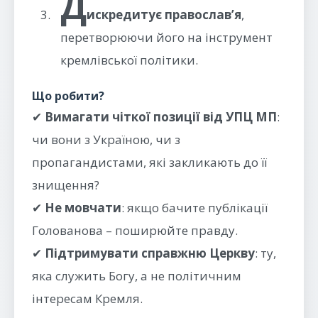
Д
искредитує православ’я
,
перетворюючи його на інструмент
кремлівської політики.
Що робити?
✔
Вимагати чіткої позиції від УПЦ МП
:
чи вони з Україною, чи з
пропагандистами, які закликають до її
знищення?
✔
Не мовчати
: якщо бачите публікації
Голованова – поширюйте правду.
✔
Підтримувати справжню Церкву
: ту,
яка служить Богу, а не політичним
інтересам Кремля.