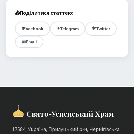
📤
Поділитися статтею:
✈️
🐦
f
Facebook
Telegram
Twitter
📧
Email
Свято-Успенський Храм
17584, Україна, Прилуцький р-н, Чернігівська