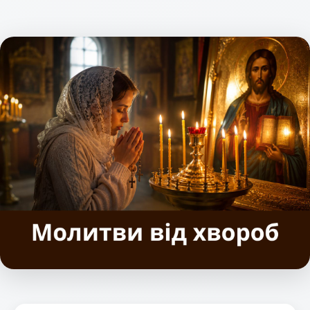
милосердя.
чудесах, зокрема
Молитви за
в зціленнях від
здоров’я
хвороб душі й
звершуються як за
тіла. Молитва до
фізичне, так і за
Пресвятої
душевне
Богородиці за
благополуччя, адже
здоров’я є однією
православне
з
богослов’я
найпоширеніших
розглядає людину
практик у
як цілісну істоту, де
православ’ї, адже
душа і тіло
Вона, як Мати
нерозривно
Божа, завжди чує
пов’язані. Цей допис
прохання і
розкриває духовне
заступається
значення молитов
перед Своїм
за здоров’я, їхні
Сином за
особливості в
стражденних. Ця