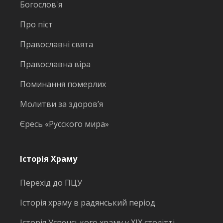
Богослов'я
Про піст
Православні свята
Православна віра
Поминання померлих
Молитви за здоров’я
Єресь «Русского мира»
Історія Храму
Перехід до ПЦУ
Історія храму в радянський період
Історія Успенського храму у ХІХ столітті