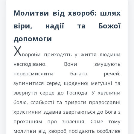
православній
стаття присвячена
Молитви від хвороб: шлях
практиці, поради
силі молитви до
святих отців і
Богородиці за
віри, надії та Божої
способи, як віряни
здоров’я, її
можуть долучитися
богословському
допомоги
до цієї молитовної
значенню та
Х
традиції.
практичним
вороби приходять у життя людини
аспектам у
несподівано. Вони змушують
православній
переосмислити багато речей,
традиції.
зупинитися серед щоденної метушні та
звернути серце до Господа. У хвилини
болю, слабкості та тривоги православні
християни здавна звертаються до Бога з
проханням про зцілення. Саме тому
молитви від хвороб посідають особливе