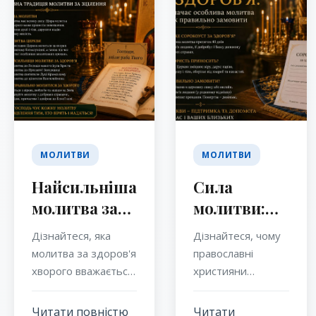
МОЛИТВИ
МОЛИТВИ
Найсильніша
Сила
молитва за
молитви:
здоров'я
чому
Дізнайтеся, яка
Дізнайтеся, чому
хворого:
православні
молитва за здоров'я
православні
православна
замовляють
хворого вважається
християни
найсильнішою у
замовляють
традиція
Сорокоуст
православній
Сорокоуст, яке
молитви за
за здоров’я
Читати повністю
Читати