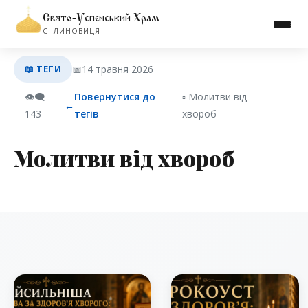
Свято-Успенський Храм
С. ЛИНОВИЦЯ
📖 ТЕГИ
📅
14 травня 2026
👁️‍🗨️
Повернутися до
▫︎ Молитви від
←
143
тегів
хвороб
Молитви від хвороб