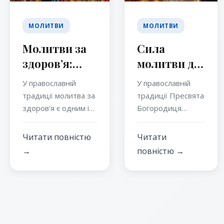
МОЛИТВИ
МОЛИТВИ
Молитви за
Сила
здоров’я:
молитви до
духовна сила
Пресвятої
У православній
У православній
православної
Богородиці
традиції молитва за
традиції Пресвята
традиції
за здоров’я
здоров’я є одним із
Богородиця
найвищих виявів
займає особливе
християнської
місце як
Читати повністю
Читати
любові та турботи
Заступниця і Мати
→
повністю →
про ближнього.
всіх християн. Її
Вона відображає
милосердя і любов
віру в Бога як
до людського
джерело життя і
роду
зцілення, а також
проявляються в
надію на Його
численних