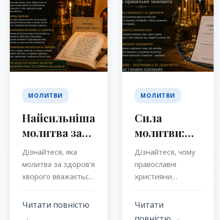
МОЛИТВИ
МОЛИТВИ
Найсильніша
Сила
молитва за
молитви:
здоров'я
чому
Дізнайтеся, яка
Дізнайтеся, чому
хворого:
православні
молитва за здоров'я
православні
православна
замовляють
хворого вважається
християни
найсильнішою у
замовляють
традиція
Сорокоуст
православній
Сорокоуст, яке
молитви за
за здоров’я
Читати повністю
Читати
традиції, як
значення має сила
→
повністю →