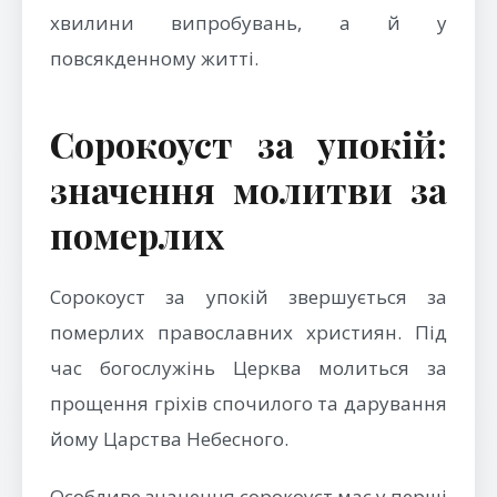
хвилини випробувань, а й у
повсякденному житті.
Сорокоуст за упокій:
значення молитви за
померлих
Сорокоуст за упокій звершується за
померлих православних християн. Під
час богослужінь Церква молиться за
прощення гріхів спочилого та дарування
йому Царства Небесного.
Особливе значення сорокоуст має у перші