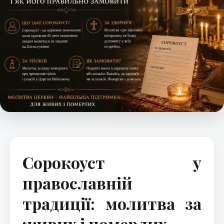
Сорокоуст у
православній
традиції: молитва за
живих і померлих