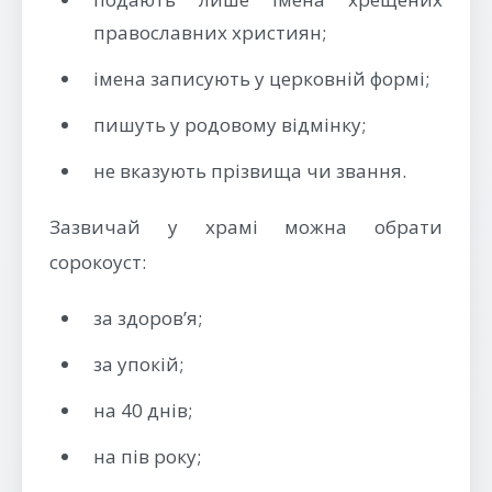
православних християн;
імена записують у церковній формі;
пишуть у родовому відмінку;
не вказують прізвища чи звання.
Зазвичай у храмі можна обрати
сорокоуст:
за здоров’я;
за упокій;
на 40 днів;
на пів року;