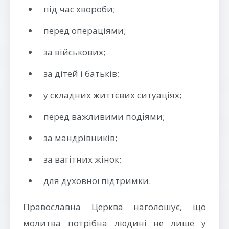
під час хвороби;
перед операціями;
за військових;
за дітей і батьків;
у складних життєвих ситуаціях;
перед важливими подіями;
за мандрівників;
за вагітних жінок;
для духовної підтримки.
Православна Церква наголошує, що
молитва потрібна людині не лише у