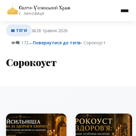
Свято-Успенський Храм
С. ЛИНОВИЦЯ
📖 ТЕГИ
📅
28 травня 2026
👁️‍🗨️
172
←
Повернутися до тегів
▫︎ Сорокоуст
Сорокоуст