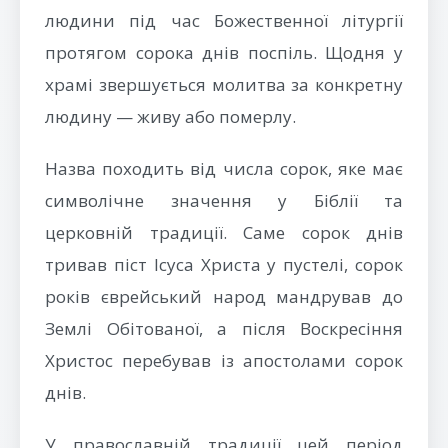
людини під час Божественної літургії
протягом сорока днів поспіль. Щодня у
храмі звершується молитва за конкретну
людину — живу або померлу.
Назва походить від числа сорок, яке має
символічне значення у Біблії та
церковній традиції. Саме сорок днів
тривав піст Ісуса Христа у пустелі, сорок
років єврейський народ мандрував до
Землі Обітованої, а після Воскресіння
Христос перебував із апостолами сорок
днів.
У православній традиції цей період