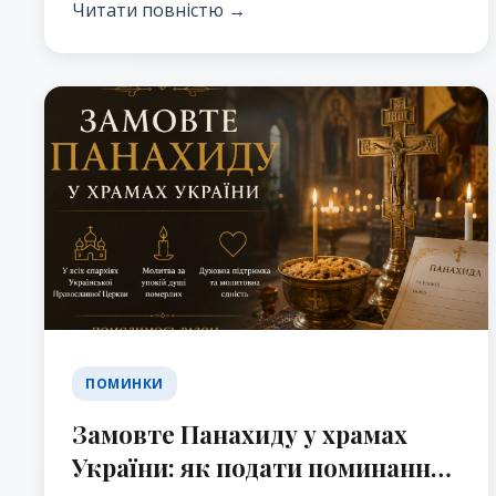
Церкві.
Читати повністю →
ПОМИНКИ
Замовте Панахиду у храмах
України: як подати поминання