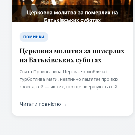
ПОМИНКИ
Церковна молитва за померлих
на Батьківських суботах
Свята Православна Церква, як любляча і
турботлива Мати, невпинно пам’ятає про всіх
своїх дітей — як тих, що ще звершують свій
земний шлях, так і тих, хто вже перейшов у
вічність. Щодня під час богослужінь підносяться
Читати повністю →
молитви за здоров’я живих і за упокоєння душ
спочилих. У цьому виявляється глибока істина
церковного життя: любов у Христі не
припиняється навіть зі смертю, бо вона має