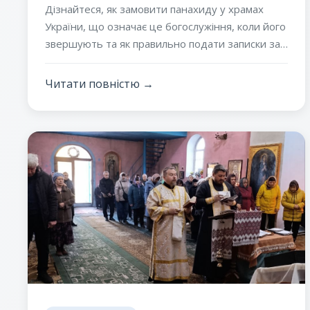
та що потрібно знати вірянам
Дізнайтеся, як замовити панахиду у храмах
України, що означає це богослужіння, коли його
звершують та як правильно подати записки за
померлих. Православні традиції, значення
молитви та духовний сенс поминання.
Читати повністю →