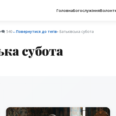
Головна
Богослужіння
Волонт
️‍🗨️
540
←
Повернутися до тегів
▫︎ Батьківська субота
ька субота