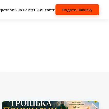
ерство
Вічна Памʼять
Контакти
Подати Записку