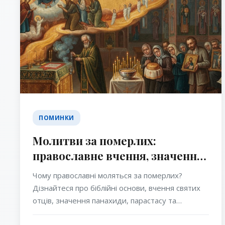
ПОМИНКИ
Молитви за померлих:
православне вчення, значення,
вчення святих отців та сила
Чому православні моляться за померлих?
церковної молитви
Дізнайтеся про біблійні основи, вчення святих
отців, значення панахиди, парастасу та
домашньої молитви за спочилих у Православній