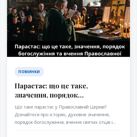
ПОМИНКИ
Парастас: що це таке,
значення, порядок
богослужіння та вчення
Що таке парастас у Православній Церкві?
Православної Церкви
Дізнайтеся про історію, духовне значення,
порядок богослужіння, вчення святих отців і
чому молитва за спочилих є важливою для