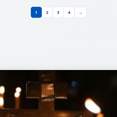
1
2
3
4
→