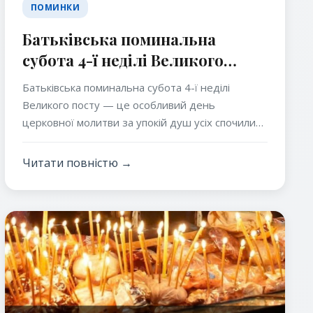
ПОМИНКИ
Батьківська поминальна
субота 4-ї неділі Великого
посту — традиції, значення та
Батьківська поминальна субота 4-ї неділі
особливості
Великого посту — це особливий день
церковної молитви за упокій душ усіх спочилих
православних християн. У цей час Свята Церква
закликає вірних посилено молитися за своїх
Читати повністю →
рідних, близьких і всіх від віку померлих.