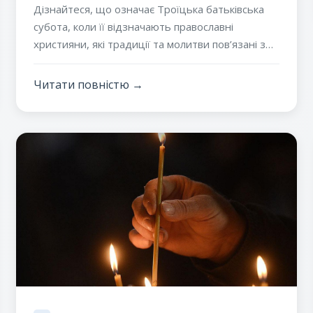
правильно поминати померлих
Дізнайтеся, що означає Троїцька батьківська
перед Трійцею
субота, коли її відзначають православні
християни, які традиції та молитви пов’язані з
цим днем і як правильно поминати померлих
перед святом Трійці.
Читати повністю →