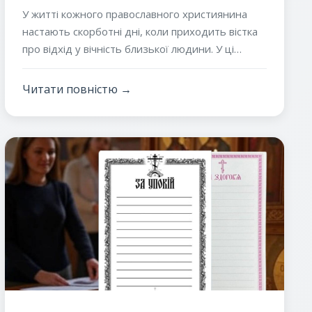
У житті кожного православного християнина
настають скорботні дні, коли приходить вістка
про відхід у вічність близької людини. У ці
хвилини серце сповнюється болем, а душа
прагне зробити все можливе, щоб допомогти
Читати повністю →
померлому в його новому духовному шляху.
Однією з найважливіших і найдавніших
традицій в Православ'ї є молитва за померлих, а
особливе місце серед заупокійних богослужінь
займає панахида – урочиста служба, на якій ми
колективно благаємо Господа про прощення
гріхів і упокоєння душі померлого.