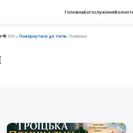
Головна
Богослужіння
Волонт
️‍🗨️
695
←
Повернутися до тегів
▫︎ Поминки
и