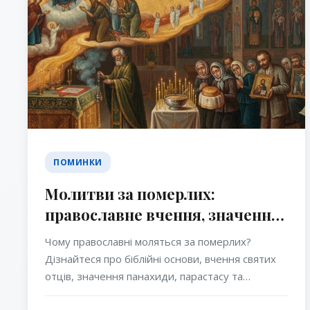
ПОМИНКИ
Молитви за померлих:
православне вчення, значення,
вчення святих отців та сила
Чому православні моляться за померлих?
церковної молитви
Дізнайтеся про біблійні основи, вчення святих
отців, значення панахиди, парастасу та
домашньої молитви за спочилих у Православній