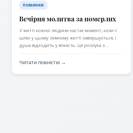
ПОМИНКИ
Вечірня молитва за померлих
У житті кожної людини настає момент, коли її
шлях у цьому земному житті завершується, і
душа відходить у вічність. Ця розлука з
близькими завжди супроводжується глибоким
смутком, болем і нерозумінням. У такі скрутні
Читати повністю →
хвилини наша Свята Православна Віра стає для
нас тим оплотом, тим джерелом втіхи та надії,
яке допомагає не лише пережити втрату, але й
зробити щось дуже важливе для душі
померлого – помолитися за неї.