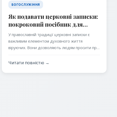
БОГОСЛУЖІННЯ
Як подавати церковні записки:
покроковий посібник для
віруючих
У православній традиції церковні записки є
важливим елементом духовного життя
віруючих. Вони дозволяють людям просити про
молитви за себе, своїх близьких, живих чи
новопреставлених, під час богослужінь.
Читати повністю →
Подання записок у храм – це не лише акт
побожності, а й спосіб долучитися до соборної
молитви Церкви, яка має особливу силу. У цій
статті ми детально розглянемо, що таке
церковні записки, як їх правильно подавати, які
види існують, а також надамо практичні поради
для тих, хто вперше стикається з цією
традицією.