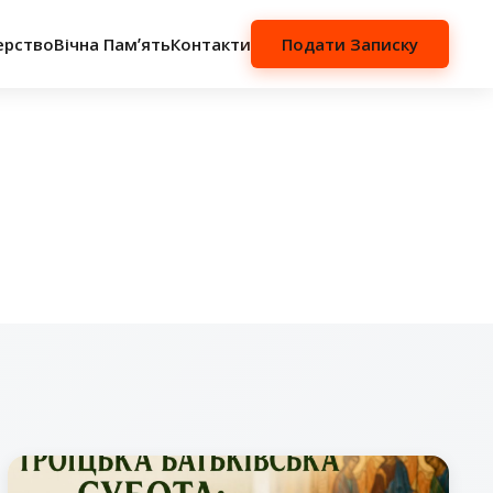
ерство
Вічна Памʼять
Контакти
Подати Записку