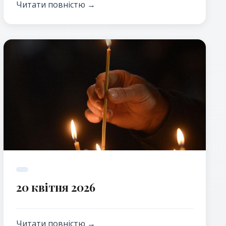
перед святом Трійці.
Читати повністю →
20 квітня 2026
Читати повністю →