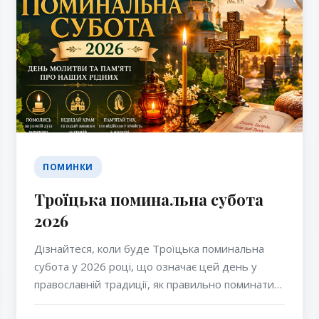
ПОМИНКИ
Троїцька поминальна субота
2026
Дізнайтеся, коли буде Троїцька поминальна
субота у 2026 році, що означає цей день у
православній традиції, як правильно поминати
померлих та які молитви читають перед святом