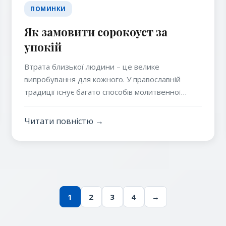
ПОМИНКИ
Як замовити сорокоуст за
упокій
Втрата близької людини – це велике
випробування для кожного. У православній
традиції існує багато способів молитвенної
пам’яті про померлих, і один із них – сорокоуст
за упокій. Це особливе богослужіння, яке
Читати повністю →
допомагає душі покійного знайти спокій у
загробному житті. У цій статті ми розглянемо
1
2
3
4
→