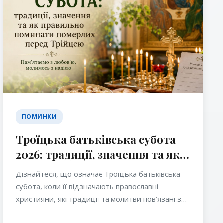
ПОМИНКИ
Троїцька батьківська субота
2026: традиції, значення та як
правильно поминати померлих
Дізнайтеся, що означає Троїцька батьківська
перед Трійцею
субота, коли її відзначають православні
християни, які традиції та молитви пов’язані з
цим днем і як правильно поминати померлих