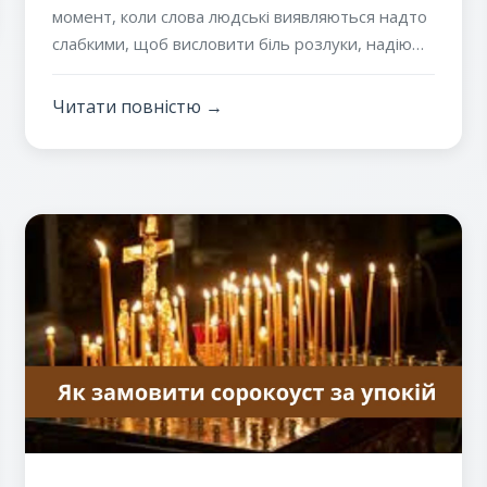
момент, коли слова людські виявляються надто
слабкими, щоб висловити біль розлуки, надію
на милість Божу та глибоку віру у життя вічне.
Саме в такі хвилини Церква, як любляча Мати,
Читати повністю →
дає нам у руки незвичайний духовний
інструмент — Канон за упокій усіх спочилих. Це
не просто послідовність молитв, а ціла симфонія
сліз, благань і подяки, що веде нашу душу
разом із душами померлих до престолу Божого.