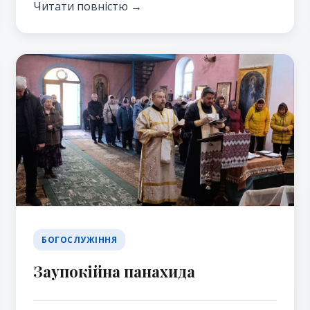
Святої Трійці.
Читати повністю →
БОГОСЛУЖІННЯ
Заупокійна панахида