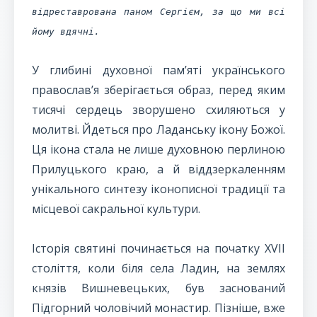
відреставрована паном Сергієм, за що ми всі
йому вдячні.
У глибині духовної пам’яті українського
православ’я зберігається образ, перед яким
тисячі сердець зворушено схиляються у
молитві. Йдеться про Ладанську ікону Божої.
Ця ікона стала не лише духовною перлиною
Прилуцького краю, а й віддзеркаленням
унікального синтезу іконописної традиції та
місцевої сакральної культури.
Історія святині починається на початку XVII
століття, коли біля села Ладин, на землях
князів Вишневецьких, був заснований
Підгорний чоловічий монастир. Пізніше, вже