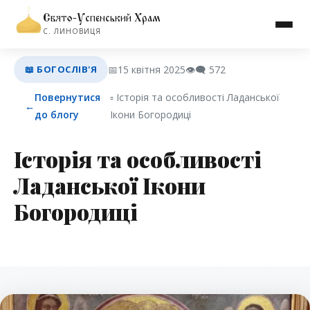
Свято-Успенський Храм
С. ЛИНОВИЦЯ
📖 БОГОСЛІВ'Я
📅
15 квітня 2025
👁️‍🗨️
572
Повернутися
▫︎ Історія та особливості Ладанської
←
до блогу
Ікони Богородиці
Історія та особливості
Ладанської Ікони
Богородиці