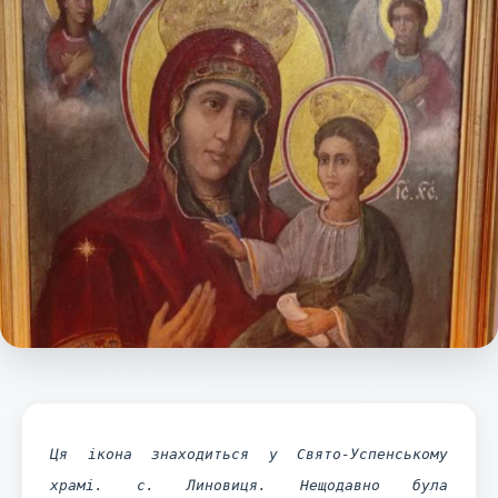
Ця ікона знаходиться у Свято-Успенському
храмі. с. Линовиця. Нещодавно була