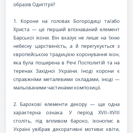
образів Одигітрії?
1. Корони на головах Богородиці та/або
Христа — це перший впізнаваний елемент
Барської ікони. Він вказує не лише на Їхню
небесну царственість, а й перегукується з
європейською традицією коронування ікон,
яка була поширена в Речі Посполитій та на
теренах Західної України. Іноді корони є
справжніми металевими окладами, іноді —
мальованими частинами композиції.
2. Барокові елементи декору — ще одна
характерна ознака. У період XVII–XVIII
століть, під впливом бароко, іконопис в
Україні увібрав декоративні мотиви: квіти,