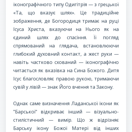
іконографічного типу Одигітрія — з грецької
«Та, що вказує шлях». Це традиційне
зображення, де Богородиця тримає на руці
Ісуса Христа, вказуючи на Нього як на
єдиний шлях до спасіння. Її погляд
спрямований на глядача, встановлюючи
глибокий духовний контакт, а жест руки —
навіть частково схований — іконографічно
читається як вказівка на Сина Божого. Дитя
Ісус благословляє правою рукою, тримаючи
сувій у лівій — знак Його вчення та Закону.
Однак саме визначення Ладанської ікони як
"Барської" відкриває інший — візуально-
стилістичний — вимір. Що ж відрізняє
Барську ікону Божої Матері від інших