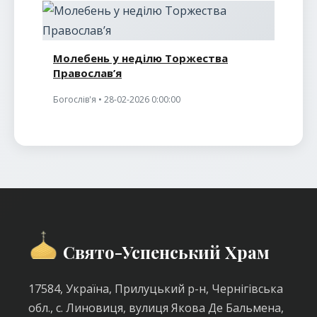
Молебень у неділю Торжества
Православ’я
Богослів'я • 28-02-2026 0:00:00
Свято-Успенський Храм
17584, Україна, Прилуцький р-н, Чернігівська
обл., с. Линовиця, вулиця Якова Де Бальмена,