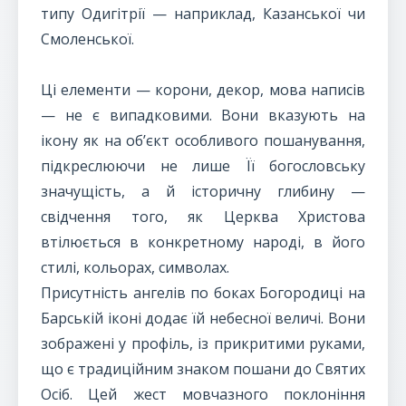
типу Одигітрії — наприклад, Казанської чи
Смоленської.
Ці елементи — корони, декор, мова написів
— не є випадковими. Вони вказують на
ікону як на об’єкт особливого пошанування,
підкреслюючи не лише Її богословську
значущість, а й історичну глибину —
свідчення того, як Церква Христова
втілюється в конкретному народі, в його
стилі, кольорах, символах.
Присутність ангелів по боках Богородиці на
Барській іконі додає їй небесної величі. Вони
зображені у профіль, із прикритими руками,
що є традиційним знаком пошани до Святих
Осіб. Цей жест мовчазного поклоніння