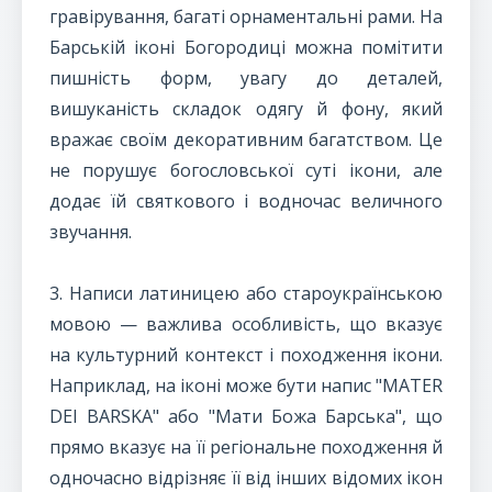
гравірування, багаті орнаментальні рами. На
Барській іконі Богородиці можна помітити
пишність форм, увагу до деталей,
вишуканість складок одягу й фону, який
вражає своїм декоративним багатством. Це
не порушує богословської суті ікони, але
додає їй святкового і водночас величного
звучання.
3. Написи латиницею або староукраїнською
мовою — важлива особливість, що вказує
на культурний контекст і походження ікони.
Наприклад, на іконі може бути напис "MATER
DEI BARSKA" або "Мати Божа Барська", що
прямо вказує на її регіональне походження й
одночасно відрізняє її від інших відомих ікон