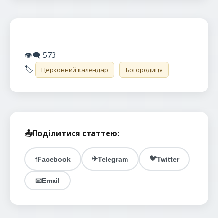
👁️‍🗨️
573
🏷️
Церковний календар
Богородиця
📤
Поділитися статтею:
✈️
🐦
f
Facebook
Telegram
Twitter
📧
Email