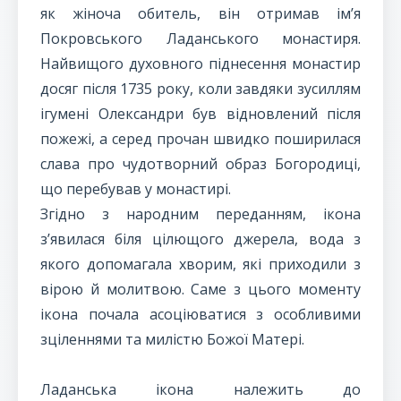
як жіноча обитель, він отримав ім’я
Покровського Ладанського монастиря.
Найвищого духовного піднесення монастир
досяг після 1735 року, коли завдяки зусиллям
ігумені Олександри був відновлений після
пожежі, а серед прочан швидко поширилася
слава про чудотворний образ Богородиці,
що перебував у монастирі.
Згідно з народним переданням, ікона
з’явилася біля цілющого джерела, вода з
якого допомагала хворим, які приходили з
вірою й молитвою. Саме з цього моменту
ікона почала асоціюватися з особливими
зціленнями та милістю Божої Матері.
Ладанська ікона належить до