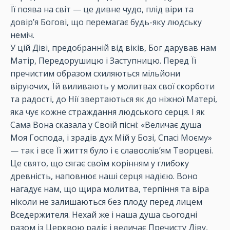
Її поява на світ — це дивне чудо, плід віри та
довірʼя Богові, що перемагає будь-яку людську
неміч.
У цій Діві, предобранній від віків, Бог дарував нам
Матір, Передорушицю і Заступницю. Перед Її
пречистим образом схиляються мільйони
віруючих, Їй виливають у молитвах свої скорботи
та радості, до Нії звертаються як до ніжної Матері,
яка чує кожне страждання людського серця. І як
Сама Вона сказала у Своїй пісні: «Величaє душа
Моя Господа, і зрадів дух Мій у Бозі, Спасі Моєму»
— так і все Її життя було і є славослівʼям Творцеві.
Це свято, що сягає своїм корінням у глибоку
древність, наповнює наші серця надією. Воно
нагадує нам, що щира молитва, терпіння та віра
ніколи не залишаються без плоду перед лицем
Вседержителя. Нехай же і наша душа сьогодні
разом із Церквою радіє і величає Пречисту Діву,