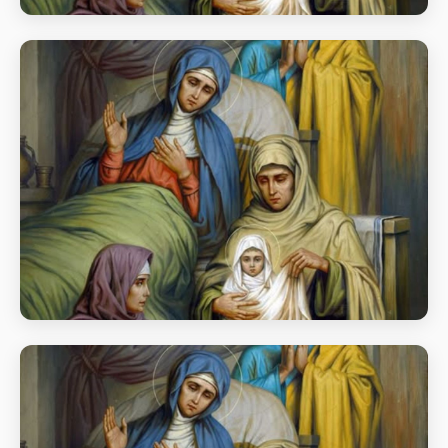
Акафіст на чеcть свята Різдва
Пресвятої Владичиці нашої
Богородиці і Приснодіви Марії
Акафіст на чеcть свята Різдва Пресвятої Владичиці
нашої Богородиці і Приснодіви Марії
Акафіст на чеcть свята Різдва
Пресвятої Владичиці нашої
Богородиці і Приснодіви Марії
Акафіст на чеcть свята Різдва Пресвятої Владичиці