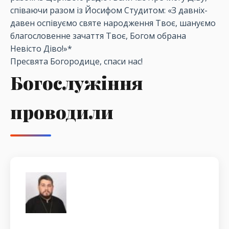
співаючи разом із Йосифом Студитом: «З давніх-
давен оспівуємо святе народження Твоє, шануємо
благословенне зачаття Твоє, Богом обрана
Невісто Діво!»*
Пресвята Богородице, спаси нас!
Богослужіння
проводили