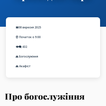
📅08 вересня 2025
⏰ Початок о 9:00
👁️‍🗨️
432
🙏 Богослужіння
🙏 Акафіст
Про богослужіння