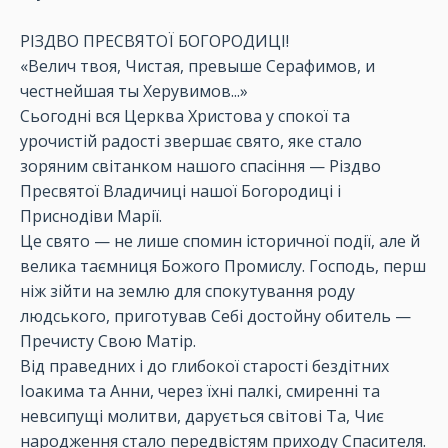
РІЗДВО ПРЕСВЯТОЇ БОГОРОДИЦІ!
«Велич твоя, Чистая, превыше Серафимов, и
честнейшая ты Херувимов...»
Сьогодні вся Церква Христова у спокої та
урочистій радості звершає свято, яке стало
зоряним світанком нашого спасіння — Різдво
Пресвятої Владичиці нашої Богородиці і
Приснодіви Марії.
Це свято — не лише спомин історичної події, але й
велика таємниця Божого Промислу. Господь, перш
ніж зійти на землю для спокутування роду
людського, приготував Себі достойну обитель —
Пречисту Свою Матір.
Від праведних і до глибокої старості бездітних
Іоакима та Анни, через їхні палкі, смиренні та
невсипущі молитви, дарується світові Та, Чиє
народження стало передвістям приходу Спасителя.