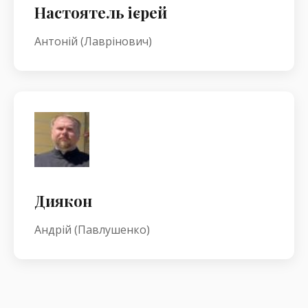
Настоятель ієрей
Антоній (Лаврінович)
Диякон
Андрій (Павлушенко)