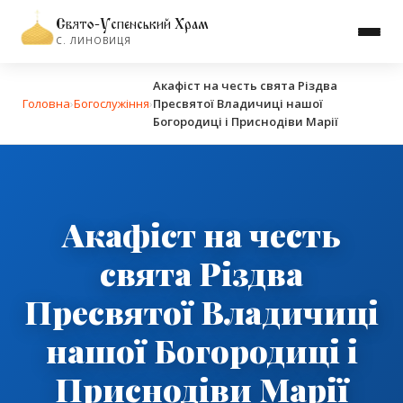
Свято-Успенський Храм
С. ЛИНОВИЦЯ
Акафіст на чеcть свята Різдва
Головна
›
Богослужіння
›
Пресвятої Владичиці нашої
Богородиці і Приснодіви Марії
Акафіст на чеcть
свята Різдва
Пресвятої Владичиці
нашої Богородиці і
Приснодіви Марії