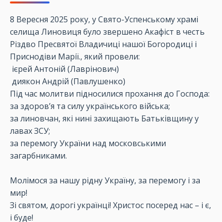
8 Вересня 2025 року, у Свято-Успенському храмі
селища Линовиця було звершено Акафіст в честь
Різдво Пресвятої Владичиці нашої Богородиці і
Приснодіви Марії., який провели:
ієрей Антоній (Лаврінович)
диякон Андрій (Павлушенко)
Під час молитви підносилися прохання до Господа:
за здоров’я та силу українського війська;
за линовчан, які нині захищають Батьківщину у
лавах ЗСУ;
за перемогу України над московськими
загарбниками.
Молімося за нашу рідну Україну, за перемогу і за
мир!
Зі святом, дорогі українці! Христос посеред нас – і є,
і буде!