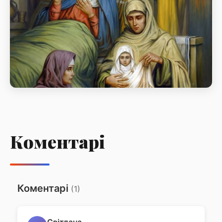
нашої Богородиці і Приснодіви Марії
Акафіст на чеcть свята Різдва
Пресвятої Владичиці нашої
Богородиці і Приснодіви Марії
Коментарі
Акафіст на чеcть свята Різдва Пресвятої Владичиці
нашої Богородиці і Приснодіви Марії
Коментарі
(1)