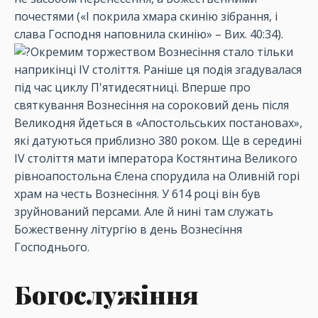
почестями («І покрила хмара скинію зібрання, і
слава Господня наповнила скинію» – Вих. 40:34).
Окремим торжеством Вознесіння стало тільки
наприкінці IV століття. Раніше ця подія згадувалася
під час циклу П'ятидесятниці. Вперше про
святкування Вознесіння на сороковий день після
Великодня йдеться в «Апостольських постановах»,
які датуються приблизно 380 роком. Ще в середині
IV століття мати імператора Костянтина Великого
рівноапостольна Єлена спорудила на Оливній горі
храм на честь Вознесіння. У 614 році він був
зруйнований персами. Але й нині там служать
Божественну літургію в день Вознесіння
Господнього.
Богослужіння