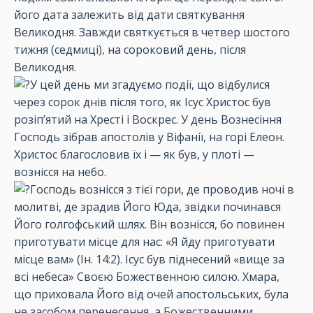
його дата залежить від дати святкування
Великодня. Завжди святкується в четвер шостого
тижня (седмиці), на сороковий день, після
Великодня.
У цей день ми згадуємо події, що відбулися
через сорок днів після того, як Ісус Христос був
розіп’ятий на Хресті і Воскрес. У день Вознесіння
Господь зібрав апостолів у Віфанії, на горі Елеон.
Христос благословив їх і — як був, у плоті —
вознісся на небо.
Господь вознісся з тієї гори, де проводив ночі в
молитві, де зрадив Його Юда, звідки починався
Його голгофський шлях. Він вознісся, бо повинен
приготувати місце для нас: «Я йду приготувати
місце вам» (Ін. 14:2). Ісус був піднесений «вище за
всі небеса» Своєю Божественною силою. Хмара,
що приховала Його від очей апостольських, була
не засобом перенесення, а Божественними