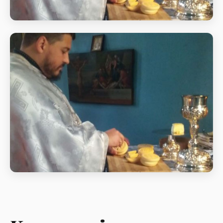
Божественна літургія в день свята
Вознесіння Господнього
Божественна літургія в день свята Вознесіння
Господнього
Божественна літургія в день свята
Вознесіння Господнього
Божественна літургія в день свята Вознесіння