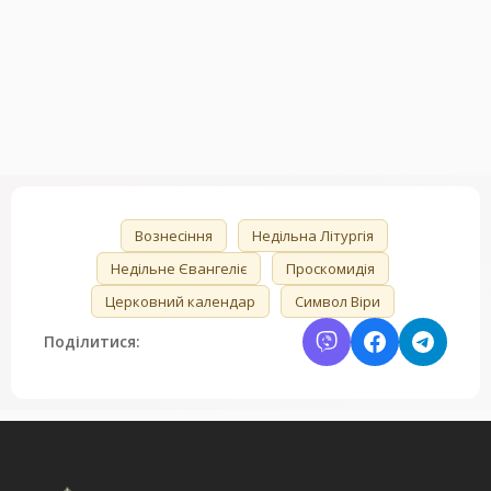
🏷️
Вознесіння
Недільна Літургія
Недільне Євангеліє
Проскомидія
Церковний календар
Символ Віри
Поділитися: