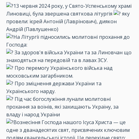
13 червня 2024 року, у Свято-Успенському храмі
Линовиці, була звершена святкова літургія
яку
провели: ієрей Антоній (Лаврінович), диякон
Андрій (Павлушенко)
На Літургії підносились молитовні прохання до
Господа:
За здоров'я війська України та за Линовчан що
знаходяться на передовій та в лавах ЗСУ.
Про перемогу Українського війська над
московським загарбником.
Про зміцнення держави України та
Українського нарду.
Під час богослужіння лунали молитовні
прохання за воїнів, які захищають Україну, за
владу і народ України
Вознесіння Господа нашого Ісуса Христа — це
одне з дванадесятих свят, присвячених ключовим
подіям євангельської історії. Це перехідне свято: