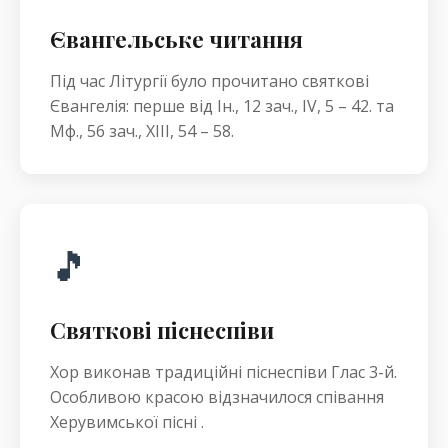
Євангельське читання
Під час Літургії було прочитано святкові
Євангелія: перше від Ін., 12 зач., IV, 5 – 42. та
Мф., 56 зач., XIII, 54 – 58.
🎵
Святкові піснеспіви
Хор виконав традиційні піснеспіви Глас 3-й.
Особливою красою відзначилося співання
Херувимської пісні .