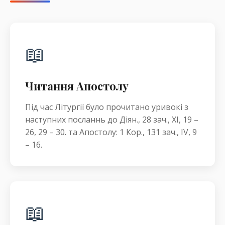
📖
Читання Апостолу
Під час Літургії було прочитано уривокі з
наступних посланнь до Діян., 28 зач., XI, 19 –
26, 29 – 30. та Апостолу: 1 Кор., 131 зач., IV, 9
– 16.
📖