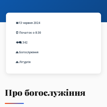
📅13 червня 2024
⏰ Початок о 8:30
👁️‍🗨️
342
🙏 Богослужіння
🙏 Літургія
Про богослужіння