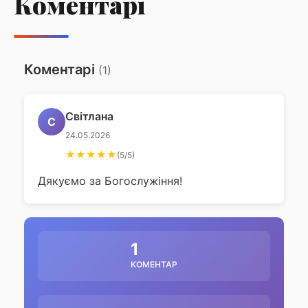
Коментарі
Господнього
Коментарі
(1)
Світлана
С
24.05.2026
★★★★★
(5/5)
Дякуємо за Богослужіння!
1
КОМЕНТАР