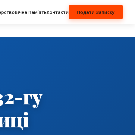
ерство
Вічна Памʼять
Контакти
Подати Записку
32-гу
иці