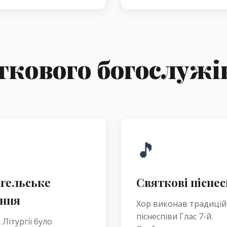
ткового богослужі
🎵
гельське
Святкові піснес
ння
Хор виконав традицій
піснеспіви Глас 7-й.
 Літургії було