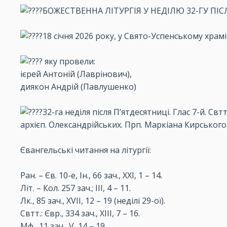
БОЖЕСТВЕННА ЛІТУРГІЯ У НЕДІЛЮ 32-ГУ ПІ
18 січня 2026 року, у Свято-Успенському храм
яку провели:
ієрей Антоній (Лаврінович),
диякон Андрій (Павлушенко)
32-га неділя після П’ятдесятниці. Глас 7-й. Свтт
архієп. Олександрійських. Прп. Маркіана Кирського (
Євангельські читання на літургії:
Ран. – Єв. 10-е, Ін., 66 зач., XXI, 1 – 14.
Літ. – Кол. 257 зач.; III, 4 – 11.
Лк., 85 зач., XVII, 12 – 19 (неділі 29-ої).
Свтт.: Євр., 334 зач., XIII, 7 – 16.
Мф., 11 зач., V, 14 – 19.