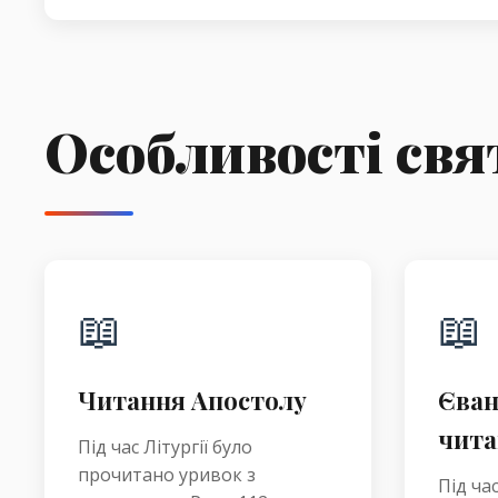
Особливості свя
📖
📖
Читання Апостолу
Єван
чита
Під час Літургії було
прочитано уривок з
Під час