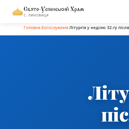
Свято-Успенський Храм
С. ЛИНОВИЦЯ
Головна
›
Богослужіння
›
Літургія у неділю 32-гу післ
Літу
пі