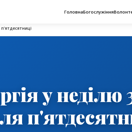
Головна
Богослужіння
Волонт
я п'ятдесятниці
ргія у неділю 
сля п'ятдесятн