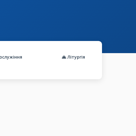
гослужіння
🙏 Літургія