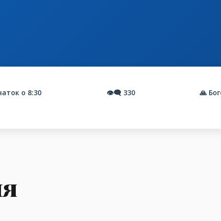
аток о 8:30
👁️‍🗨️
330
🙏 Бо
ня