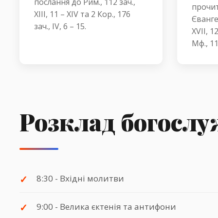
послання до Рим., 112 зач.,
прочит
XIII, 11 – XIV та 2 Кор., 176
Євангел
зач., IV, 6 – 15.
XVII, 1
Мф., 11 
Розклад богосл
8:30 - Вхідні молитви
9:00 - Велика єктенія та антифони