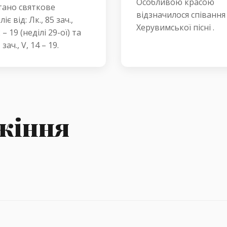
Особливою красою
ано святкове
відзначилося співання
іє від: Лк., 85 зач.,
Херувимської пісні .
2 – 19 (неділі 29-ої) та
зач., V, 14 – 19.
ужіння