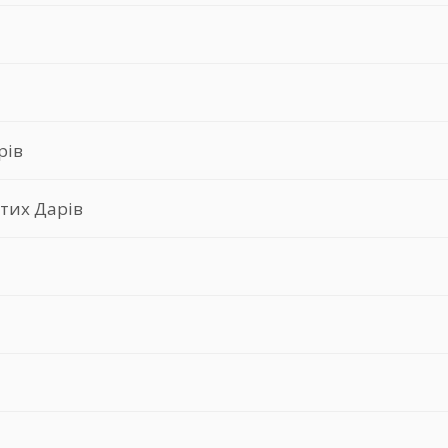
рів
ятих Дарів