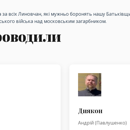
а за всіх Линовчан, які мужньо боронять нашу Батьківщи
ського війська над московським загарбником.
роводили
Диякон
Андрій (Павлушенко)