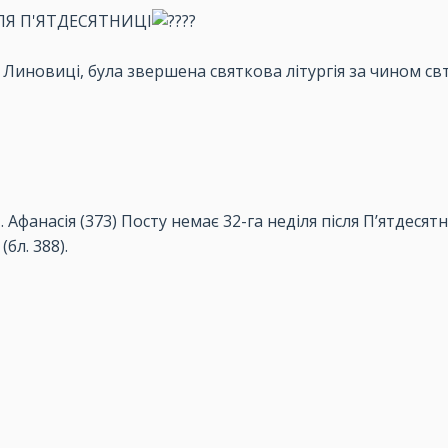
СЛЯ П'ЯТДЕСЯТНИЦІ
і Линовиці, була звершена святкова літургія за чином свт
. Афанасія (373) Посту немає 32-га неділя після П’ятдесятни
бл. 388).