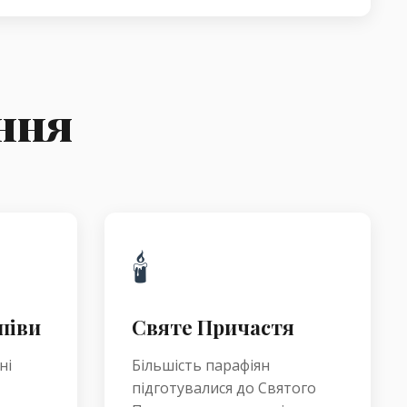
ння
🕯️
піви
Святе Причастя
ні
Більшість парафіян
підготувалися до Святого