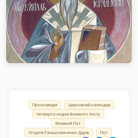
(386)
Святителя Кирила Єрусалимського
(386).
день пам’яті Свт. Кирила, архієп. Єрусалимського
(386)
🏷️
Проскомидія
Церковний календар
Четверта неділя Великого посту
Великий Піст
Літургія Ранішосвячених Дарів
Піст