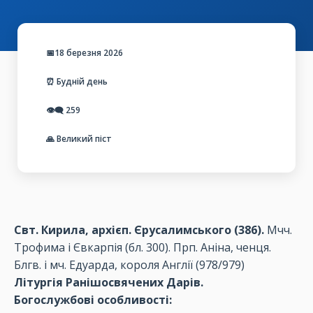
📅18 березня 2026
⏰ Будній день
👁️‍🗨️
259
🙏 Великий піст
Свт. Кирила, архієп. Єрусалимського (386).
Мчч.
Трофима і Євкарпія (бл. 300). Прп. Аніна, ченця.
Блгв. і мч. Едуарда, короля Англії (978/979)
Літургія Ранішосвячених Дарів.
Богослужбові особливості: