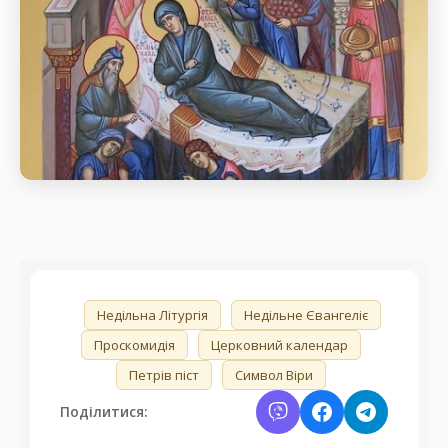
Предтечі та Хрестителя Господнього Іоана.
Різдво чесного славного пророка,
Предтечі та Хрестителя Господнього
Іоана.
день пам’яті Різдво чесного славного пророка,
🏷️
Недільна Літургія
Недільне Євангеліє
Предтечі та Хрестителя Господнього Іоана.
Проскомидія
Церковний календар
Петрів піст
Символ Віри
Поділитися: