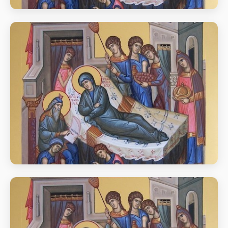
Різдво чесного славного пророка,
Предтечі та Хрестителя Господнього
Іоана.
день пам’яті Різдво чесного славного пророка,
Предтечі та Хрестителя Господнього Іоана.
Різдво чесного славного пророка,
Предтечі та Хрестителя Господнього
Іоана.
день пам’яті Різдво чесного славного пророка,