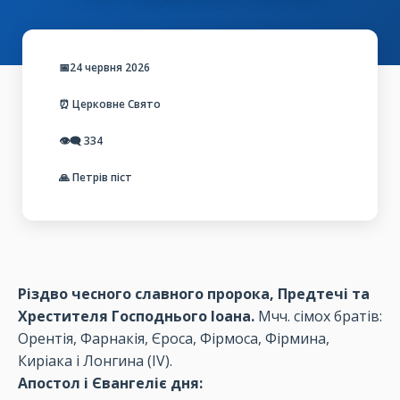
📅24 червня 2026
⏰ Церковне Свято
👁️‍🗨️
334
🙏 Петрів піст
Різдво чесного славного пророка, Предтечі та
Хрестителя Господнього Іоана.
Мчч. сімох братів:
Орентія, Фарнакія, Єроса, Фірмоса, Фірмина,
Киріака і Лонгина (ІV).
Апостол і Євангеліє дня: