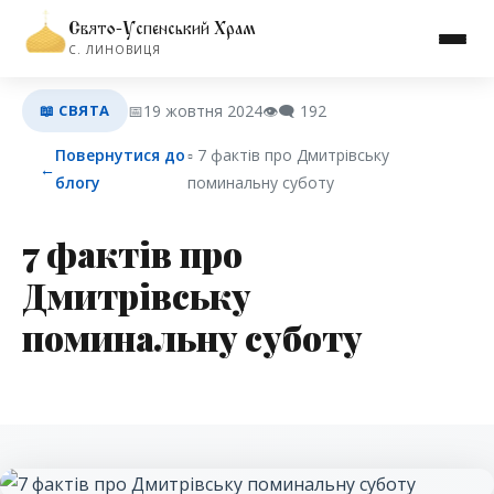
Свято-Успенський Храм
С. ЛИНОВИЦЯ
📖 СВЯТА
📅
19 жовтня 2024
👁️‍🗨️
192
Повернутися до
▫︎ 7 фактів про Дмитрівську
←
блогу
поминальну суботу
7 фактів про
Дмитрівську
поминальну суботу