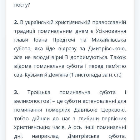
посту?
2.
В українській християнській православній
традиції поминальним днем є Усікновення
глави Іоана Предтечі та Михайлівська
субота, яка йде відразу за Дмитрівською,
але не всюди вірні її дотримуються. Також
відома поминальна субота і перед памʼятю
свв. Кузьми й Демʼяна (1 листопада за н. ст.).
3.
Троїцька поминальна субота і
великопостові – це суботи встановленні для
поминання померлих Давньою Церквою,
тобто дійшли до нас з глибини первісних
християнських часів. А ось інші поминальні
дні, наприклад Дмитрівська субота,