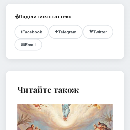
📤
Поділитися статтею:
✈️
🐦
f
Facebook
Telegram
Twitter
📧
Email
Читайте також