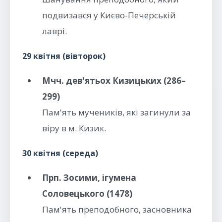
подвизався у Києво-Печерській
лаврі.
29 квітня (вівторок)
Мчч. дев'ятьох Кизицьких (286–
299)
Пам'ять мучеників, які загинули за
віру в м. Кизик.
30 квітня (середа)
Прп. Зосими, ігумена
Соловецького (1478)
Пам'ять преподобного, засновника