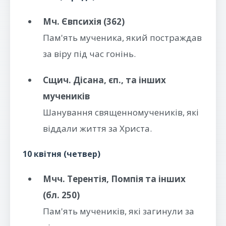
Мч. Євпсихія (362)
Пам'ять мученика, який постраждав
за віру під час гонінь.
Сщич. Дісана, єп., та інших
мучеників
Шанування священномучеників, які
віддали життя за Христа.
10 квітня (четвер)
Мчч. Терентія, Помпія та інших
(бл. 250)
Пам'ять мучеників, які загинули за