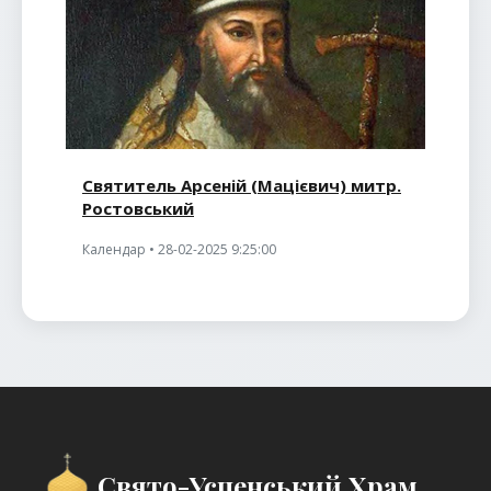
Святитель Арсеній (Мацієвич) митр.
Ростовський
Календар • 28-02-2025 9:25:00
Свято-Успенський Храм