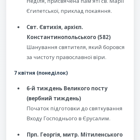
Неділя, присвячена пам'яті св. Марії
Єгипетської, приклад покаяння.
Свт. Євтихія, архієп.
Константинопольського (582)
Шанування святителя, який боровся
за чистоту православної віри.
7 квітня (понеділок)
6-й тиждень Великого посту
(вербний тиждень)
Початок підготовки до святкування
Входу Господнього в Єрусалим.
Прп. Георгія, митр. Мітиленського