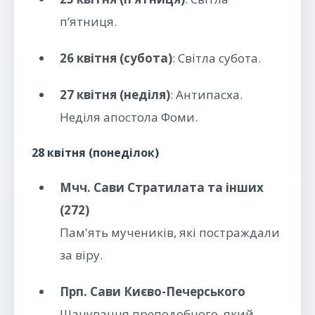
п’ятниця.
26 квітня (субота)
: Світла субота.
27 квітня (неділя)
: Антипасха.
Неділя апостола Фоми.
28 квітня (понеділок)
Мчч. Сави Стратилата та інших
(272)
Пам'ять мучеників, які постраждали
за віру.
Прп. Сави Києво-Печерського
Шанування преподобного, який