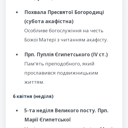
Похвала Пресвятої Богородиці
(субота акафістна)
Особливе богослужіння на честь
Божої Матері з читанням акафісту.
Прп. Пуплія Єгипетського (IV ст.)
Пам'ять преподобного, який
прославився подвижницьким
життям.
6 квітня (неділя)
5-та неділя Великого посту. Прп.
Марії Єгипетської