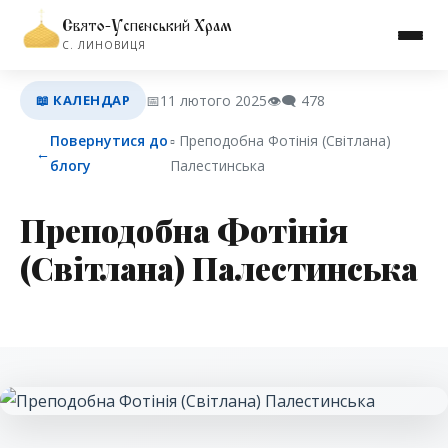
Свято-Успенський Храм
С. ЛИНОВИЦЯ
📖 КАЛЕНДАР
📅
11 лютого 2025
👁️‍🗨️
478
Повернутися до
▫︎ Преподобна Фотінія (Світлана)
←
блогу
Палестинська
Преподобна Фотінія
(Світлана) Палестинська