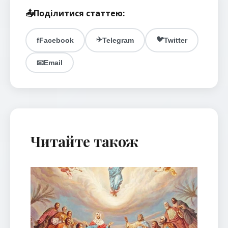
📤
Поділитися статтею:
✈️
🐦
f
Facebook
Telegram
Twitter
📧
Email
Читайте також