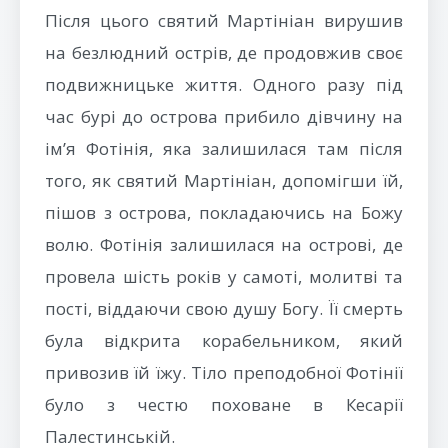
Після цього святий Мартініан вирушив
на безлюдний острів, де продовжив своє
подвижницьке життя. Одного разу під
час бурі до острова прибило дівчину на
ім’я Фотінія, яка залишилася там після
того, як святий Мартініан, допомігши їй,
пішов з острова, покладаючись на Божу
волю. Фотінія залишилася на острові, де
провела шість років у самоті, молитві та
пості, віддаючи свою душу Богу. Її смерть
була відкрита корабельником, який
привозив їй їжу. Тіло преподобної Фотінії
було з честю поховане в Кесарії
Палестинській.