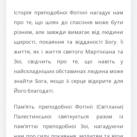
Історія преподобної Фотінії нагадує нам
про те, що шлях до спасіння може бути
різним, але завжди вимагає від людини
щирості, покаяння та відданості Богу. Її
життя, як і життя святого Мартініана та
Зої, свідчить про те, що навіть у
найскладніших обставинах людина може
знайти Бога, якщо її серце відкрите для
Його благодаті.
Пам’ять преподобної Фотінії (Світлани)
Палестинської святкується разом із
пам’яттю преподобної Зої, нагадуючи
нам про силу покаяння, молитви та віри