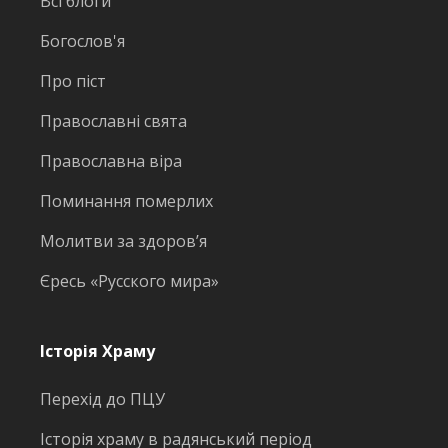
Всі блоги
Богослов'я
Про піст
Православні свята
Православна віра
Поминання померлих
Молитви за здоров’я
Єресь «Русского мира»
Історія Храму
Перехід до ПЦУ
Історія храму в радянський період