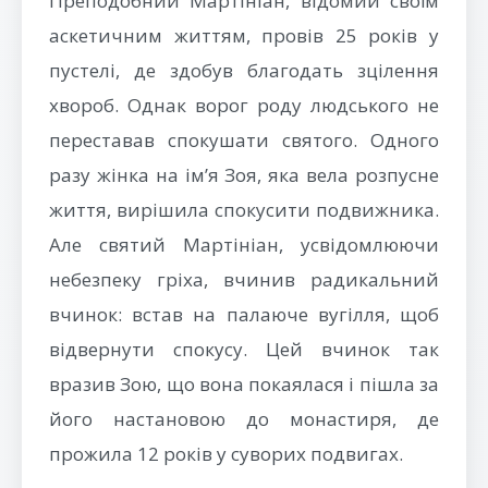
Преподобний Мартініан, відомий своїм
аскетичним життям, провів 25 років у
пустелі, де здобув благодать зцілення
хвороб. Однак ворог роду людського не
переставав спокушати святого. Одного
разу жінка на ім’я Зоя, яка вела розпусне
життя, вирішила спокусити подвижника.
Але святий Мартініан, усвідомлюючи
небезпеку гріха, вчинив радикальний
вчинок: встав на палаюче вугілля, щоб
відвернути спокусу. Цей вчинок так
вразив Зою, що вона покаялася і пішла за
його настановою до монастиря, де
прожила 12 років у суворих подвигах.