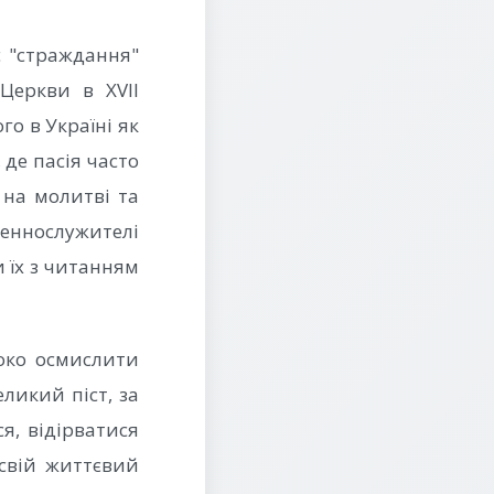
є "страждання"
Церкви в XVII
го в Україні як
 де пасія часто
 на молитві та
еннослужителі
 їх з читанням
боко осмислити
ликий піст, за
я, відірватися
свій життєвий