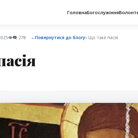
Головна
Богослужіння
Волонт
2025
👁️‍🗨️
278
←
Повернутися до блогу
▫︎ Що таке пасія
пасія