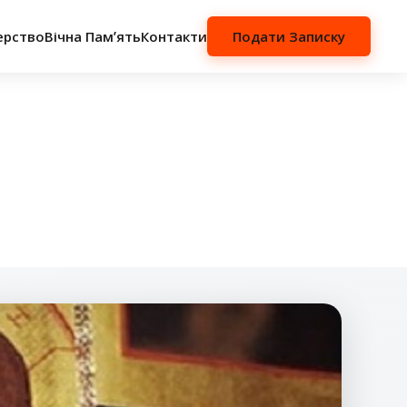
ерство
Вічна Памʼять
Контакти
Подати Записку