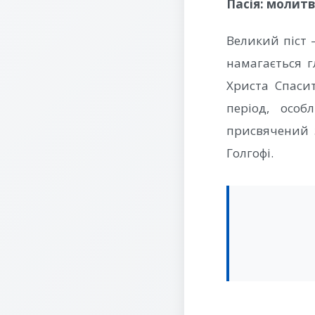
Пасія: молит
Великий піст 
намагається 
Христа Спасит
період, осо
присвячений з
Голгофі.