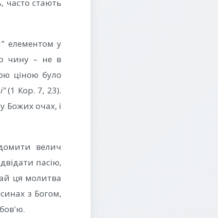
ь, часто стають
м" елементом у
о чину – не в
кою ціною було
і"
(1 Кор. 7, 23).
у Божих очах, і
ідомити велич
двідати пасію,
хай ця молитва
синах з Богом,
бов'ю.