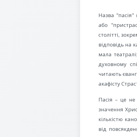
Назва "пасія"
або "пристра
столітті, зокр
відповідь на к
мала театралі
духовному сп
читають єванг
акафісту Страс
Пасія – це не
значення Хрис
кількістю кан
від повсякде