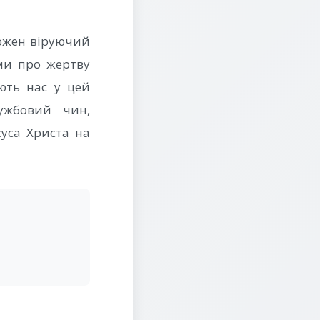
кожен віруючий
ми про жертву
ують нас у цей
ужбовий чин,
суса Христа на