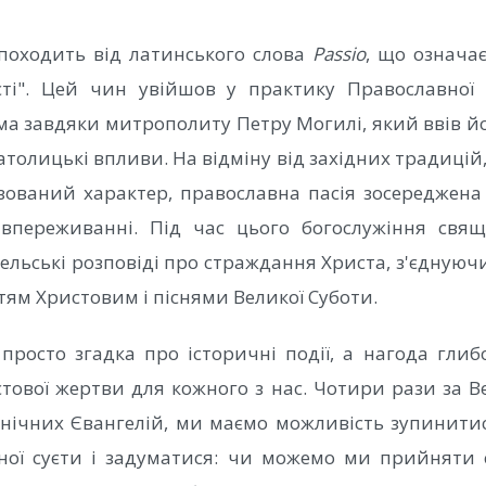
 походить від латинського слова
Passio
, що означа
сті". Цей чин увійшов у практику Православної 
ема завдяки митрополиту Петру Могилі, який ввів йо
атолицькі впливи. На відміну від західних традицій,
зований характер, православна пасія зосереджена
івпереживанні. Під час цього богослужіння свящ
ельські розповіді про страждання Христа, з'єднуючи
тям Христовим і піснями Великої Суботи.
 просто згадка про історичні події, а нагода гли
тової жертви для кожного з нас. Чотири рази за Ве
онічних Євангелій, ми маємо можливість зупинитис
нної суєти і задуматися: чи можемо ми прийняти 