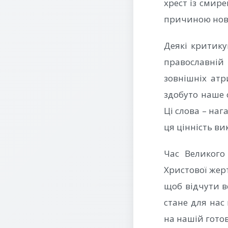
хрест із смире
причиною нови
Деякі критику
православній
зовнішніх атр
здобуто наше 
Ці слова – наг
ця цінність ви
Час Великого
Христової жер
щоб відчути в
стане для нас
на нашій готов