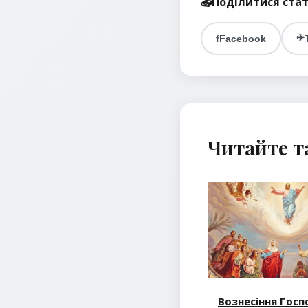
📤
Поділитися ста
✈️
f
Facebook
Читайте 
Вознесіння Госп