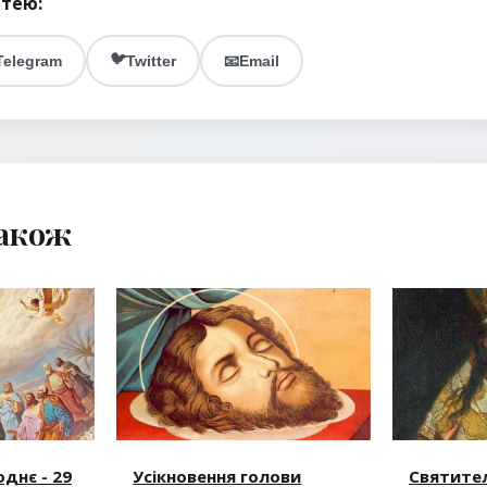
ттею:
🐦
Telegram
Twitter
📧
Email
також
однє - 29
Усікновення голови
Святител