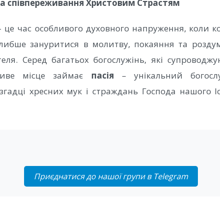
ва співпереживання Христовим Страстям
– це час особливого духовного напруження, коли 
глибше зануритися в молитву, покаяння та розду
еля. Серед багатьох богослужінь, які супроводж
бливе місце займає
пасія
– унікальний богосл
гадці хресних мук і страждань Господа нашого І
Приєднатися до нашої групи в Telegram