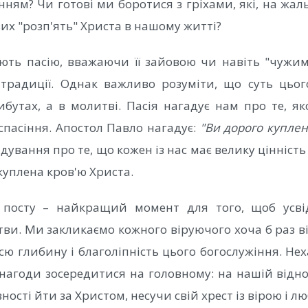
нням? Чи готові ми боротися з гріхами, які, на жал
х "розп'ять" Христа в нашому житті?
ють пасію, вважаючи її зайовою чи навіть "чужи
 традиції. Однак важливо розуміти, що суть цьог
ибутах, а в молитві. Пасія нагадує нам про те, я
спасіння. Апостол Павло нагадує:
"Ви дорого куплен
адування про те, що кожен із нас має велику цінність 
куплена кров'ю Христа.
 посту – найкращий момент для того, щоб усв
тви. Ми закликаємо кожного віруючого хоча б раз ві
сю глибину і благоліпність цього богослужіння. Не
 нагоди зосередитися на головному: на нашій відно
ності йти за Христом, несучи свій хрест із вірою і лю