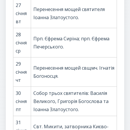
27
Перенесення мощей святителя
січня
Іоанна Златоустого.
вт
28
Прп. Єфрема Сиріна; прп. Єфрема
січня
Печерського.
ср
29
Перенесення мощей свщмч. Ігнатія
січня
Богоносця.
чт
30
Собор трьох святителів: Василія
січня
Великого, Григорія Богослова та
пт
Іоанна Златоустого.
31
Свт. Микити, затворника Києво-