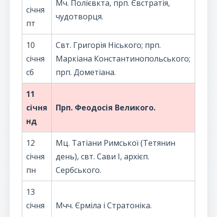
Мч. Полієвкта, прп. Євстратія,
січня
чудотворця.
пт
10
Свт. Григорія Ніського; прп.
січня
Маркіана Константинопольського;
сб
прп. Дометіана.
11
січня
Прп. Феодосія Великого.
нд
12
Мц. Татіани Римської (Тетянин
січня
день), свт. Сави I, архієп.
пн
Сербського.
13
січня
Мчч. Єрміла і Стратоніка.