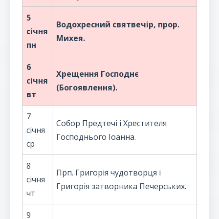
5
Водохресний святвечір, прор.
січня
Михея.
пн
6
Хрещення Господнє
січня
(Богоявлення).
вт
7
Собор Предтечі і Хрестителя
січня
Господнього Іоанна.
ср
8
Прп. Григорія чудотворця і
січня
Григорія затворника Печерських.
чт
9