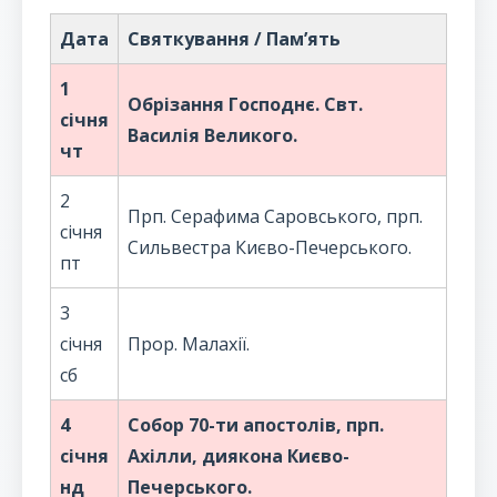
Дата
Святкування / Пам’ять
1
Обрізання Господнє. Свт.
січня
Василія Великого.
чт
2
Прп. Серафима Саровського, прп.
січня
Сильвестра Києво-Печерського.
пт
3
січня
Прор. Малахії.
сб
4
Собор 70-ти апостолів, прп.
січня
Ахілли, диякона Києво-
нд
Печерського.