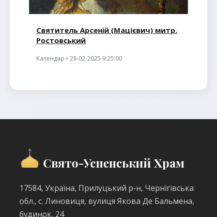
Святитель Арсеній (Мацієвич) митр.
Ростовський
Календар • 28-02-2025 9:25:00
Свято-Успенський Храм
17584, Україна, Прилуцький р-н, Чернігівська
обл., с. Линовиця, вулиця Якова Де Бальмена,
будинок, 24