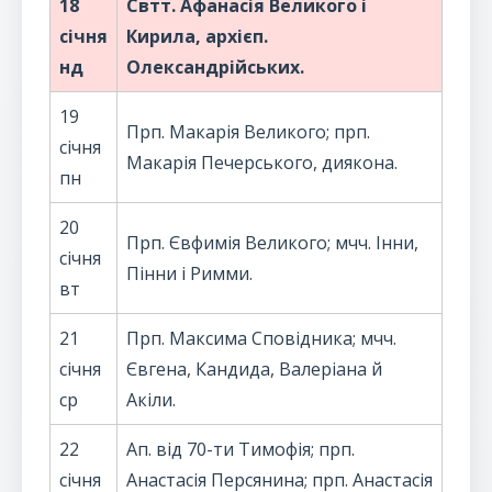
18
Свтт. Афанасія Великого і
січня
Кирила, архієп.
нд
Олександрійських.
19
Прп. Макарія Великого; прп.
січня
Макарія Печерського, диякона.
пн
20
Прп. Євфимія Великого; мчч. Інни,
січня
Пінни і Римми.
вт
21
Прп. Максима Сповідника; мчч.
січня
Євгена, Кандида, Валеріана й
ср
Акіли.
22
Ап. від 70-ти Тимофія; прп.
січня
Анастасія Персянина; прп. Анастасія