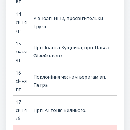
вт
14
Рівноап. Ніни, просвітительки
січня
Грузії.
ср
15
Прп. Іоанна Кущника, прп. Павла
січня
Фівейського.
чт
16
Поклоніння чесним веригам ап.
січня
Петра.
пт
17
січня
Прп. Антонія Великого.
сб