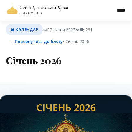
Свято-Успенський Храм
С. ЛИНОВИЦЯ
📖 КАЛЕНДАР
📅
27 липня 2025
👁️‍🗨️
231
←
Повернутися до блогу
▫︎ Січень 2026
Січень 2026