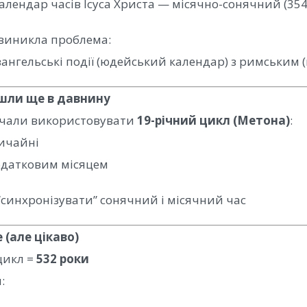
лендар часів Ісуса Христа — місячно-сонячний (354 
 виникла проблема:
вангельські події (юдейський календар) з римським 
шли ще в давнину
 почали використовувати
19-річний цикл (Метона)
:
вичайні
додатковим місяцем
“синхронізувати” сонячний і місячний час
(але цікаво)
цикл =
532 роки
: