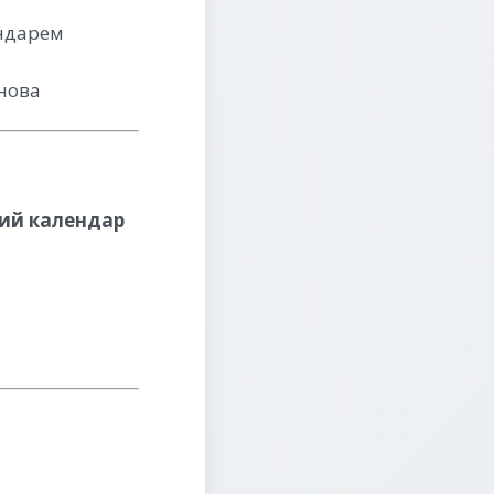
ендарем
снова
ий календар