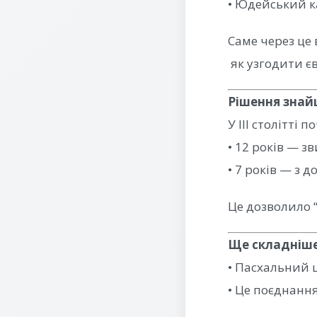
• Юдейський ка
Саме через це
як узгодити є
Рішення знай
У III столітті
• 12 років — з
• 7 років — з 
Це дозволило 
Ще складніше 
• Пасхальний 
• Це поєднання