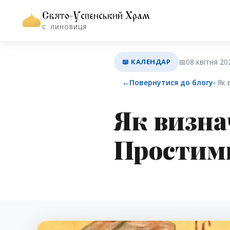
Свято-Успенський Храм
С. ЛИНОВИЦЯ
📖 КАЛЕНДАР
📅
08 квітня 20
←
Повернутися до блогу
▫︎ Я
Як визна
Простими