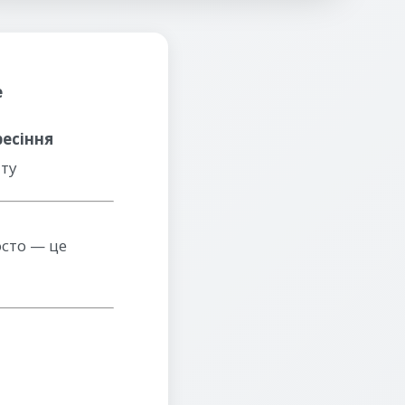
е
ресіння
ату
осто — це