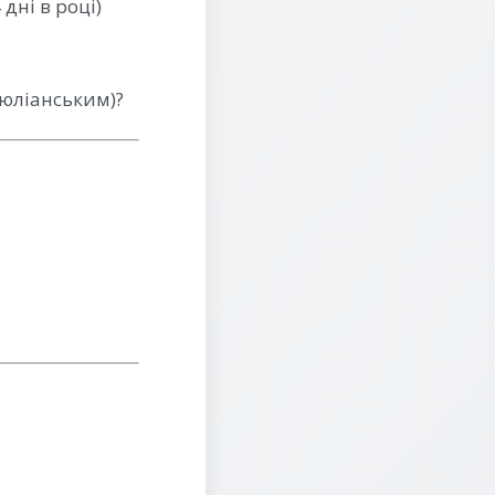
дні в році)
(юліанським)?