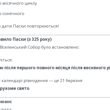
о місячного циклу
о сонячного
и дати Пасхи повторюються!
вило Пасхи (з 325 року)
Вселенський Собор
було встановлено:
ується:
ю після першого повного місяця після весняного 
 календарі рівнодення — це 21 березня
рухоме свято
нюанс
слила: