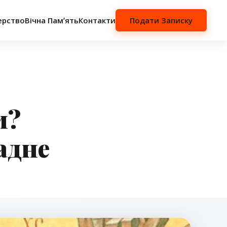
ерство
Вічна Памʼять
Контакти
Подати Записку
и?
адне