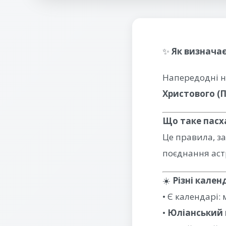
✨
Як визнача
Напередодні н
Христового (
Що таке пасх
Це правила, за
поєднання астр
☀️
Різні кален
• Є календарі:
•
Юліанський