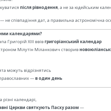
ткуватися
після рівнодення
, а не за юдейським кал
 — не співпадіння дат, а правильна астрономічна о
ними календарями?
папа
Григорій XIII
ввів
григоріанський календар
астроном
Мілутін Міланкович
створив
новоюліанськ
ята можуть відрізнятись
у православних —
в один день
 різні календарі,
авні Церкви святкують Пасху разом
—