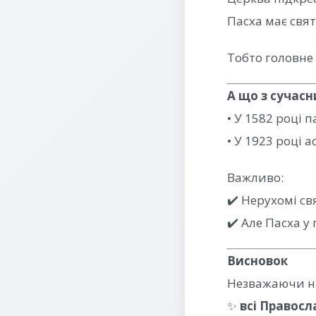
Пасха має свя
Тобто головне
А що з сучас
• У 1582 році 
• У 1923 році 
Важливо:
✔️ Нерухомі св
✔️ Але Пасха 
Висновок
Незважаючи на
✨
всі Правосл