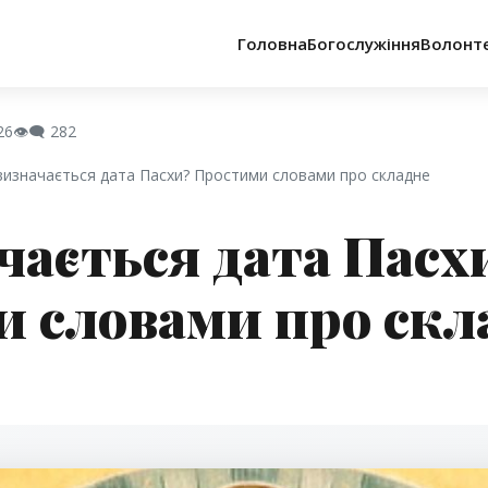
Головна
Богослужіння
Волонт
26
👁️‍🗨️
282
к визначається дата Пасхи? Простими словами про складне
чається дата Пасх
 словами про скл