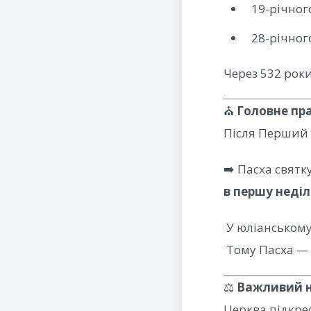
19-річног
28-річног
Через 532 рок
⛪
Головне пра
Після
Перший 
➡️ Пасха святк
в першу неділ
У юліанському
Тому Пасха —
⚖️
Важливий 
Церква підкре