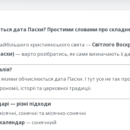
ється дата Пасхи? Простими словами про складн
айбільшого християнського свята —
Світлого Воск
Пасхи)
— варто розібратись, як саме визначають її д
алія?
 якими обчислюється дата Пасхи. І тут усе не так пр
ономії, історії та церковної традиції.
дарі — різні підходи
 місячні, сонячні та місячно-сонячні
 календар
— сонячний