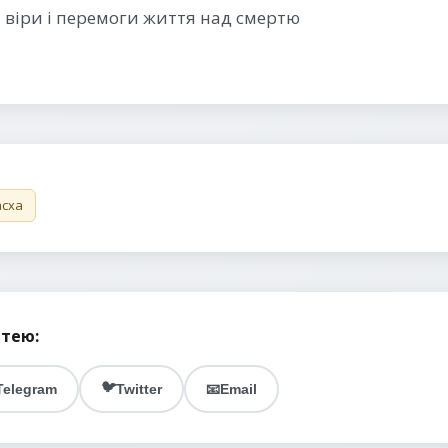
і віри і перемоги життя над смертю
асха
ттею:
🐦
Telegram
Twitter
📧
Email