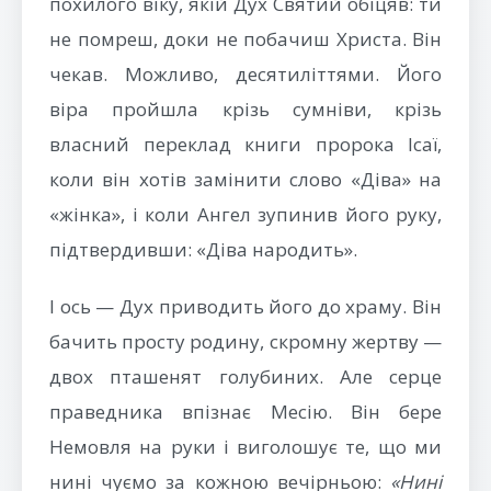
похилого віку, якій Дух Святий обіцяв: ти
не помреш, доки не побачиш Христа. Він
чекав. Можливо, десятиліттями. Його
віра пройшла крізь сумніви, крізь
власний переклад книги пророка Ісаї,
коли він хотів замінити слово «Діва» на
«жінка», і коли Ангел зупинив його руку,
підтвердивши: «Діва народить».
І ось — Дух приводить його до храму. Він
бачить просту родину, скромну жертву —
двох пташенят голубиних. Але серце
праведника впізнає Месію. Він бере
Немовля на руки і виголошує те, що ми
нині чуємо за кожною вечірньою:
«Нині