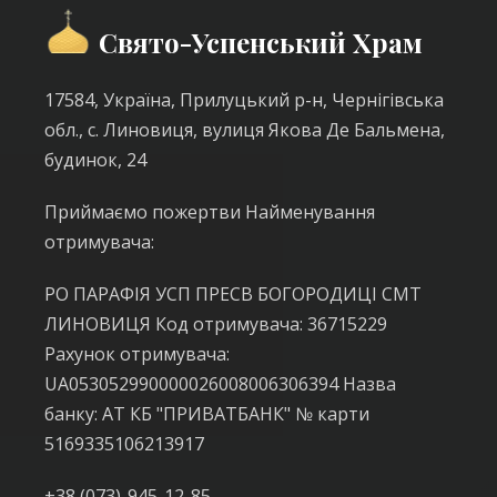
Свято-Успенський Храм
17584, Україна, Прилуцький р-н, Чернігівська
обл., с. Линовиця, вулиця Якова Де Бальмена,
будинок, 24
Приймаємо пожертви Найменування
отримувача:
РО ПАРАФІЯ УСП ПРЕСВ БОГОРОДИЦІ СМТ
ЛИНОВИЦЯ Код отримувача: 36715229
Рахунок отримувача:
UA053052990000026008006306394 Назва
банку: АТ КБ "ПРИВАТБАНК" № карти
5169335106213917
+38 (073)-945-12-85