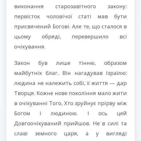
виконання старозавітного закону:
первісток чоловічої статі мав бути
присвячений Богові. Але те, що сталося в
цьому обряді, перевершило всі
очікування.
Закон був лише тінню, образом
майбутніх благ. Він нагадував Ізраїлю:
людина не належить собі, її життя — дар
Творця. Кожне нове покоління мало жити
в очікуванні Того, Хто зруйнує прірву між
Богом і людиною. І ось цей
Довгоочікуваний прийшов. Не в силі та
славі земного царя, а у вигляді