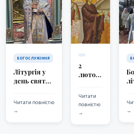
БОГОСЛУЖІННЯ
Б
2
Літургія у
Б
лютого
день свята
лі
2026
Стрітення
де
Читати
Господнього
С
Читати повністю
Чи
повністю
Го
→
→
→