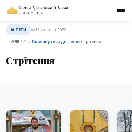
Свято-Успенський Храм
С. ЛИНОВИЦЯ
📖 ТЕГИ
📅
11 лютого 2026
👁️‍🗨️
140
←
Повернутися до тегів
▫︎ Стрітення
Стрітення