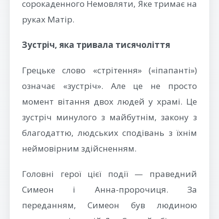
сорокаденного Немовляти, Яке тримає на
руках Матір.
Зустріч, яка тривала тисячоліття
Грецьке слово «стрітення» («іпапанті»)
означає «зустріч». Але це не просто
момент вітання двох людей у храмі. Це
зустріч минулого з майбутнім, закону з
благодаттю, людських сподівань з їхнім
неймовірним здійсненням.
Головні герої цієї події — праведний
Симеон і Анна-пророчиця. За
переданням, Симеон був людиною