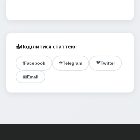
📤
Поділитися статтею:
✈️
🐦
f
Facebook
Telegram
Twitter
📧
Email