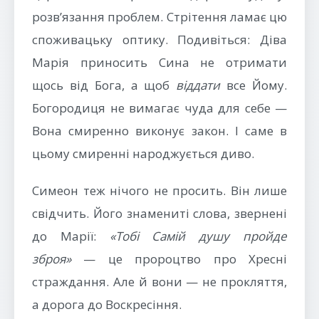
розв’язання проблем. Стрітення ламає цю
споживацьку оптику. Подивіться: Діва
Марія приносить Сина не отримати
щось від Бога, а щоб
віддати
все Йому.
Богородиця не вимагає чуда для себе —
Вона смиренно виконує закон. І саме в
цьому смиренні народжується диво.
Симеон теж нічого не просить. Він лише
свідчить. Його знамениті слова, звернені
до Марії:
«Тобі Самій душу пройде
зброя»
— це пророцтво про Хресні
страждання. Але й вони — не прокляття,
а дорога до Воскресіння.