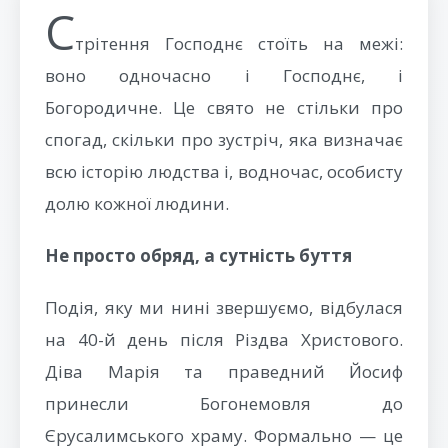
С
трітення Господнє стоїть на межі:
воно одночасно і Господнє, і
Богородичне. Це свято не стільки про
спогад, скільки про зустріч, яка визначає
всю історію людства і, водночас, особисту
долю кожної людини.
Не просто обряд, а сутність буття
Подія, яку ми нині звершуємо, відбулася
на 40-й день після Різдва Христового.
Діва Марія та праведний Йосиф
принесли Богонемовля до
Єрусалимського храму. Формально — це