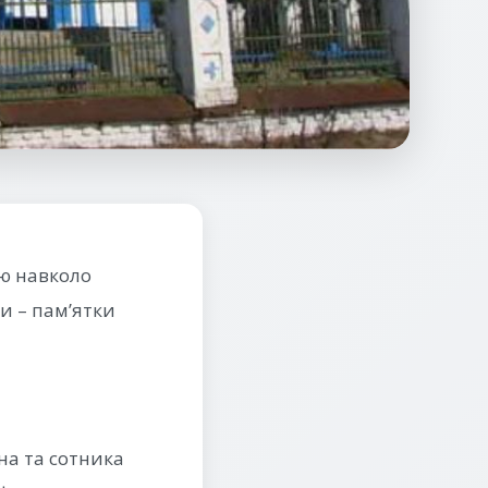
ію навколо
ки – пам’ятки
на та сотника