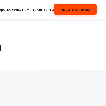
ерство
Вічна Памʼять
Контакти
Подати Записку
и