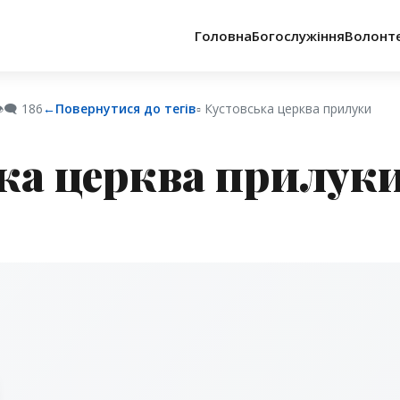
Головна
Богослужіння
Волонт
️‍🗨️
186
←
Повернутися до тегів
▫︎ Кустовська церква прилуки
ка церква прилук