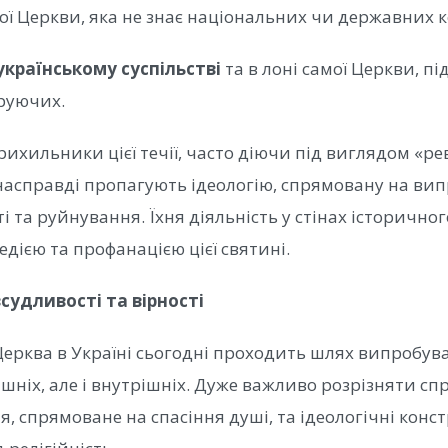
ої Церкви, яка не знає національних чи державних к
українському суспільстві
та в лоні самої Церкви, 
іруючих.
ихильники цієї течії, часто діючи під виглядом «ре
 насправді пропагують ідеологію, спрямовану на ви
ті та руйнування. Їхня діяльність у стінах історичног
дією та профанацією цієї святині.
судливості та вірності
ерква в Україні сьогодні проходить шлях випробува
ішніх, але і внутрішніх. Дуже важливо розрізняти с
, спрямоване на спасіння душі, та ідеологічні конст