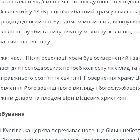
ерква стала невід’ємною частиною духовного ландша
свячений у 1878 році п’ятибанний храм у стилі «па
 традиції довгий час був домом молитви для віруючи
лі літні служби та тиху зимову молитву, коли він, на
, сяяв на тлі снігу.
жкі часи. Після революції храм був осквернений і з
ся для господарських потреб колгоспу як склад та 
 справжнього розп’яття святині. Повернення храму Ц
новлення його зовнішнього вигляду і богослужбової
жнім дивом та плодом віри місцевих християн.
обування
і Кустівська церква переживає нове, ще більш небез