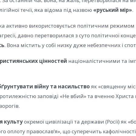
За останній час вона, на жаль, перетворилася на мі
гійної течії, яка відома під назвою
«руський мір»
.
 яка активно використовується політичним режимом
ресії, давно перетворилася з суто політичної конце
сь
. Вона містить у собі низку дуже небезпечних і спо
християнських цінностей
націоналістичними та ім
бґрунтувати війну та насильство
як «священну місі
отилежністю заповіді «Не вбий» та вченню Христа 
ворогів.
я культу
окремої цивілізації та держави (Росії) як «
го оплоту православ’я», що суперечить кафолічності 