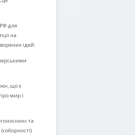
сце
 РФ для
пції на
творених ідей:
перськими
ю», що є
про мир і
богоносних» та
(соборності)