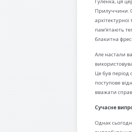
Гуленка, ця ц
Прилуччини. О
архітектурної
пам’ятають теп
блакитна фреска
Але настали ва
використовував
Це був період
поступове від
вважати справ
Сучасне випр
Однак сьогодн