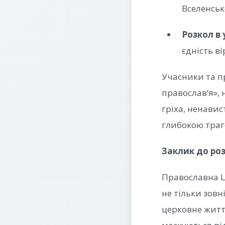
Вселенськ
Розкол в 
єдність в
Учасники та пр
православ’я»,
гріха, ненавис
глибокою траге
Заклик до роз
Православна Ц
не тільки зовн
церковне життя