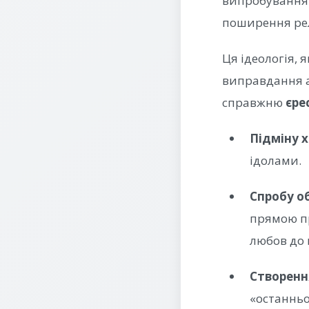
випробування. 
поширення релі
Ця ідеологія,
виправдання аг
справжню
єре
Підміну 
ідолами.
Спробу о
прямою пр
любов до 
Створенн
«останньо