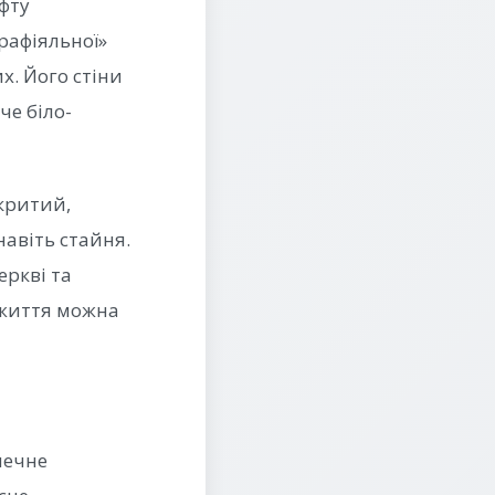
фту
рафіяльної»
х. Його стіни
че біло-
акритий,
навіть стайня.
еркві та
 життя можна
печне