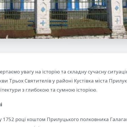
ертаємо увагу на історію та складну сучасну ситуац
кви Трьох Святителів у районі Кустівка міста Прилу
ітектури з глибокою та сумною історією.
і
у 1752 році коштом Прилуцького полковника Галага