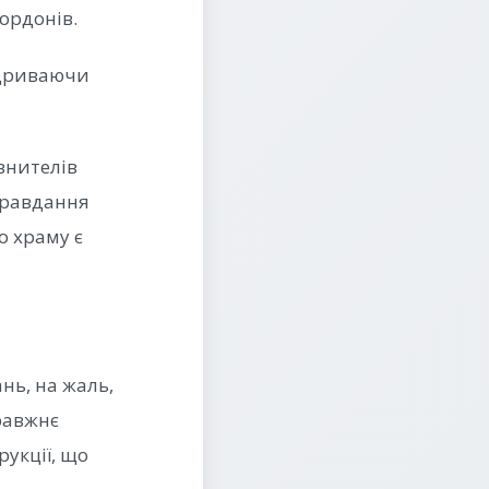
ордонів.
підриваючи
внителів
правдання
о храму є
нь, на жаль,
правжнє
рукції, що