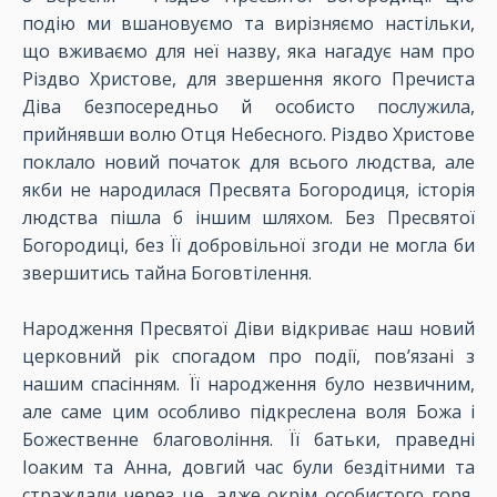
подію ми вшановуємо та вирізняємо настільки,
що вживаємо для неї назву, яка нагадує нам про
Різдво Христове, для звершення якого Пречиста
Діва безпосередньо й особисто послужила,
прийнявши волю Отця Небесного. Різдво Христове
поклало новий початок для всього людства, але
якби не народилася Пресвята Богородиця, історія
людства пішла б іншим шляхом. Без Пресвятої
Богородиці, без Її добровільної згоди не могла би
звершитись тайна Боговтілення.
Народження Пресвятої Діви відкриває наш новий
церковний рік спогадом про події, пов’язані з
нашим спасінням. Її народження було незвичним,
але саме цим особливо підкреслена воля Божа і
Божественне благовоління. Її батьки, праведні
Іоаким та Анна, довгий час були бездітними та
страждали через це, адже окрім особистого горя,