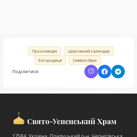
🏷️
Проскомидія
Церковний календар
Богородиця
Символ Віри
Поділитися:
Свято-Успенський Храм
17584, Україна, Прилуцький р-н, Чернігівська