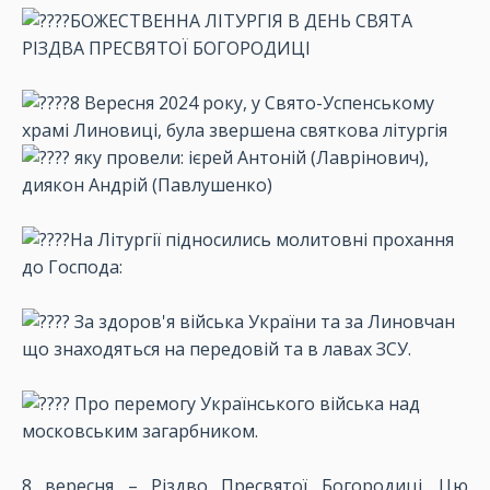
БОЖЕСТВЕННА ЛІТУРГІЯ В ДЕНЬ СВЯТА
РІЗДВА ПРЕСВЯТОЇ БОГОРОДИЦІ
8 Вересня 2024 року, у Свято-Успенському
храмі Линовиці, була звершена святкова літургія
яку провели: ієрей Антоній (Лаврінович),
диякон Андрій (Павлушенко)
На Літургії підносились молитовні прохання
до Господа:
За здоров'я війська України та за Линовчан
що знаходяться на передовій та в лавах ЗСУ.
Про перемогу Українського війська над
московським загарбником.
8 вересня – Різдво Пресвятої Богородиці. Цю