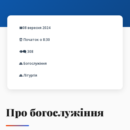
📅08 вересня 2024
⏰ Початок о 8:30
👁️‍🗨️
308
🙏 Богослужіння
🙏 Літургія
Про богослужіння