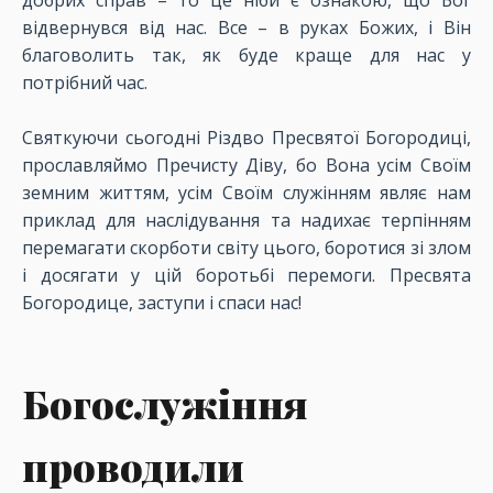
добрих справ – то це ніби є ознакою, що Бог
відвернувся від нас. Все – в руках Божих, і Він
благоволить так, як буде краще для нас у
потрібний час.
Святкуючи сьогодні Різдво Пресвятої Богородиці,
прославляймо Пречисту Діву, бо Вона усім Своїм
земним життям, усім Своїм служінням являє нам
приклад для наслідування та надихає терпінням
перемагати скорботи світу цього, боротися зі злом
і досягати у цій боротьбі перемоги. Пресвята
Богородице, заступи і спаси нас!
Богослужіння
проводили