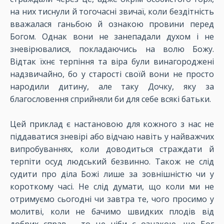
на них тиснули й тогочасні звичаї, коли бездітність
вважалася ганьбою й ознакою провини перед
Богом. Однак вони не занепадали духом і не
зневірювалися, покладаючись на волю Божу.
Відтак їхнє терпіння та віра були винагороджені
надзвичайно, бо у старості своїй вони не просто
народили дитину, але таку Дочку, яку за
благословення сприйняли би для себе всякі батьки.
Цей приклад є настановою для кожного з нас не
піддаватися зневірі або відчаю навіть у найважчих
випробуваннях, коли доводиться страждати й
терпіти осуд людський безвинно. Також не слід
судити про діла Божі лише за зовнішністю чи у
короткому часі. Не слід думати, що коли ми не
отримуємо сьогодні чи завтра те, чого просимо у
молитві, коли не бачимо швидких плодів від