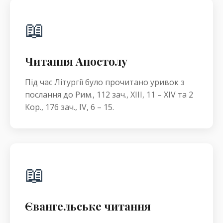
📖
Читання Апостолу
Під час Літургії було прочитано уривок з
послання до Рим., 112 зач., XIII, 11 – XIV та 2
Кор., 176 зач., IV, 6 – 15.
📖
Євангельське читання