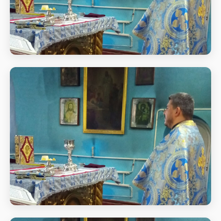
Божественна літургія в день свята
Різдва Пресвятої Богородиці
Божественна літургія в день свята Різдва
Пресвятої Богородиці