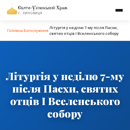
Свято-Успенський Храм
С. ЛИНОВИЦЯ
Літургія у неділю 7-му після Пасхи,
Головна
›
Богослужіння
›
святих отців І Вселенського собору
Літургія у неділю 7-му
після Пасхи, святих
отців І Вселенського
собору