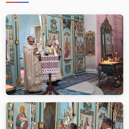
Літургія у неділю 7-му після Пасхи,
святих отців І Вселенського собору
Великий Вхід у неділю 7-му після Пасхи, святих