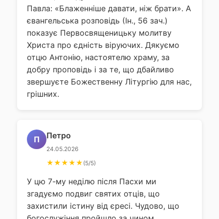
Павла: «Блаженніше давати, ніж брати». А
євангельська розповідь (Ін., 56 зач.)
показує Первосвященицьку молитву
Христа про єдність віруючих. Дякуємо
отцю Антонію, настоятелю храму, за
добру проповідь і за те, що дбайливо
звершуєте Божественну Літургію для нас,
грішних.
Петро
П
24.05.2026
★★★★★
(5/5)
У цю 7-му неділю після Пасхи ми
згадуємо подвиг святих отців, що
захистили істину від єресі. Чудово, що
богослужіння пройшло за чином