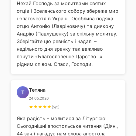
Нехай Господь за молитвами святих
отців І Вселенського собору збереже мир
і благочестя в Україні. Особлива подяка
отцю Антонію (Лавріновичу) та диякону
Андрію (Павлушенку) за спільну молитву.
Зберігайте цю ревність і надалі –
недільного дня зранку так важливо
почути «Благословенне Царство...»
рідним співом. Спаси, Господи!
Тетяна
Т
24.05.2026
★★★★★
(5/5)
Яка радість – молитися за Літургією!
Сьогоднішні апостольське читання (Діян.,
44 зач.) нагадує нам слова апостола