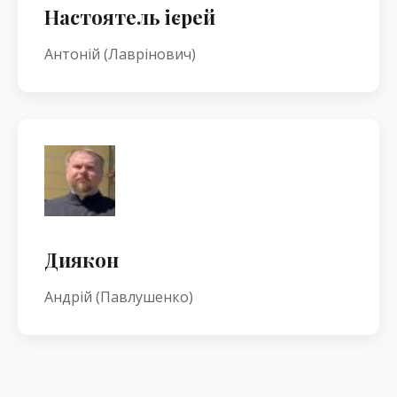
Настоятель ієрей
Антоній (Лаврінович)
Диякон
Андрій (Павлушенко)