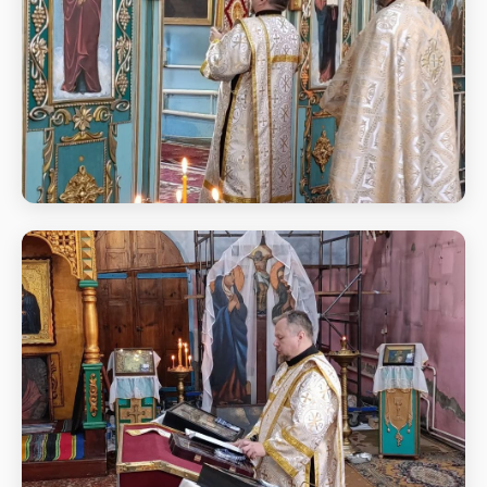
отців І Вселенського собору
Літургія у неділю 7-му після Пасхи,
святих отців І Вселенського собору
Вхід з Євангелієм у неділю 7-му після Пасхи, святих
отців І Вселенського собору