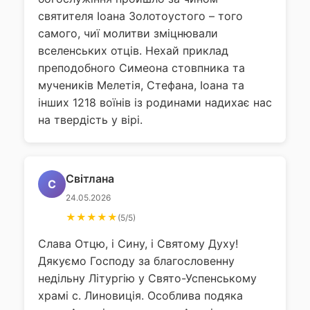
святителя Іоана Золотоустого – того
самого, чиї молитви зміцнювали
вселенських отців. Нехай приклад
преподобного Симеона стовпника та
мучеників Мелетія, Стефана, Іоана та
інших 1218 воїнів із родинами надихає нас
на твердість у вірі.
Світлана
С
24.05.2026
★★★★★
(5/5)
Слава Отцю, і Сину, і Святому Духу!
Дякуємо Господу за благословенну
недільну Літургію у Свято-Успенському
храмі с. Линовиція. Особлива подяка