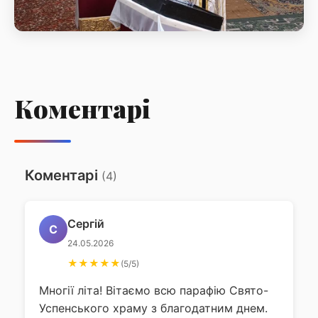
Літургія у неділю 7-му після Пасхи,
святих отців І Вселенського собору
Коментарі
Читання недільного Апостола Літургія у неділю 7-му
після Пасхи, святих отців І Вселенського собору
Коментарі
(4)
Сергій
С
24.05.2026
★★★★★
(5/5)
Многії літа! Вітаємо всю парафію Свято-
Успенського храму з благодатним днем.