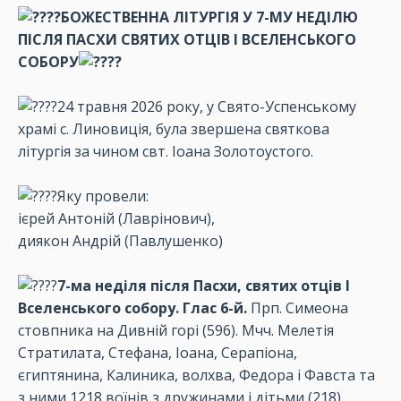
БОЖЕСТВЕННА ЛІТУРГІЯ У 7-МУ НЕДІЛЮ
ПІСЛЯ ПАСХИ СВЯТИХ ОТЦІВ І ВСЕЛЕНСЬКОГО
СОБОРУ
24 травня 2026 року, у Свято-Успенському
храмі с. Линовиція, була звершена святкова
літургія за чином свт. Іоана Золотоустого.
Яку провели:
ієрей Антоній (Лаврінович),
диякон Андрій (Павлушенко)
7-ма неділя після Пасхи, святих отців І
Вселенського собору. Глас 6-й.
Прп. Симеона
стовпника на Дивній горі (596). Мчч. Мелетія
Стратилата, Стефана, Іоана, Серапіона,
єгиптянина, Калиника, волхва, Федора і Фавста та
з ними 1218 воїнів з дружинами і дітьми (218).