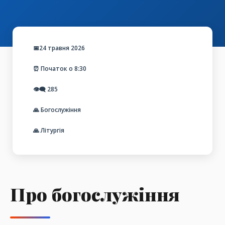
📅24 травня 2026
⏰ Початок о 8:30
👁️‍🗨️
285
🙏 Богослужіння
🙏 Літургія
Про богослужіння