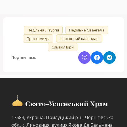
🏷️
Недільна Літургія
Недільне Євангеліє
Проскомидія
Церковний календар
Символ Віри
Поділитися:
Свято-Успенський Храм
17584, Україна, Прилуцький р-н, Чернігівська
обл., с. Линовиця, вулиця Якова Де Бальмена,