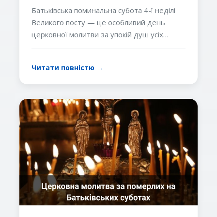
посту — традиції, значення
Батьківська поминальна субота 4-ї неділі
та особливості
Великого посту — це особливий день
церковної молитви за упокій душ усіх
спочилих православних християн. У цей час
Свята Церква закликає вірних посилено
Читати повністю →
молитися за своїх рідних, близьких і всіх від
віку померлих.