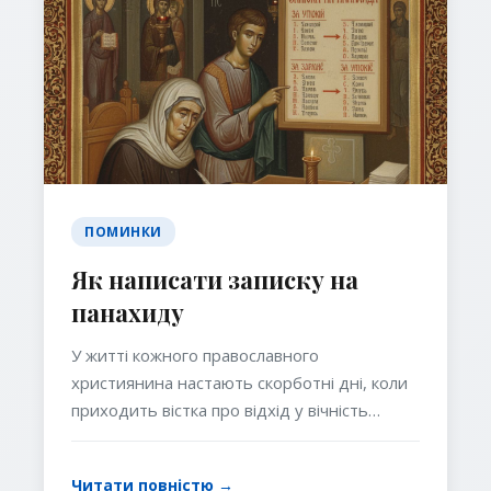
разом із душами померлих до престолу
Божого.
ПОМИНКИ
Як написати записку на
панахиду
У житті кожного православного
християнина настають скорботні дні, коли
приходить вістка про відхід у вічність
близької людини. У ці хвилини серце
сповнюється болем, а душа прагне зробити
Читати повністю →