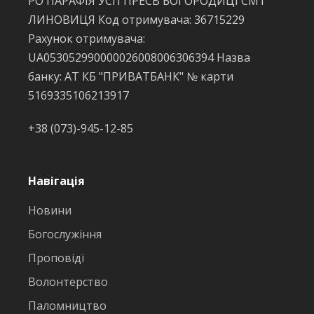
РО ПАРАФІЯ УСП ПРЕСВ БОГОРОДИЦІ СМТ
ЛИНОВИЦЯ Код отримувача: 36715229
Рахунок отримувача:
UA053052990000026008006306394 Назва
банку: АТ КБ "ПРИВАТБАНК" № карти
5169335106213917
+38 (073)-945-12-85
Навігація
Новини
Богослужіння
Проповіді
Волонтерство
Паломництво