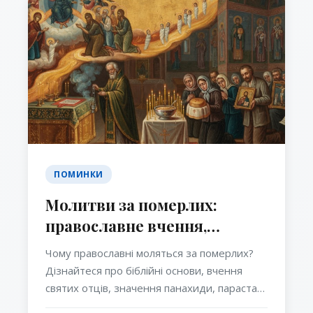
ПОМИНКИ
Молитви за померлих:
православне вчення,
значення, вчення святих
Чому православні моляться за померлих?
отців та сила церковної
Дізнайтеся про біблійні основи, вчення
молитви
святих отців, значення панахиди, парастасу
та домашньої молитви за спочилих у