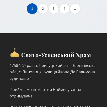
їх правильно подавати, які види існують, а
також надамо практичні поради для тих,
1
2
3
4
→
хто вперше стикається з цією традицією.
Свято-Успенський Храм
17584, Україна, Прилуцький р-н, Чернігівська
обл., с. Линовиця, вулиця Якова Де Бальмена,
будинок, 24
Приймаємо пожертви Найменування
отримувача: