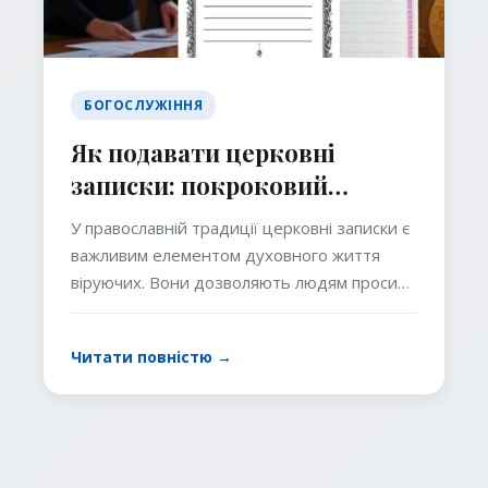
БОГОСЛУЖІННЯ
Як подавати церковні
записки: покроковий
посібник для віруючих
У православній традиції церковні записки є
важливим елементом духовного життя
віруючих. Вони дозволяють людям просити
про молитви за себе, своїх близьких, живих
чи новопреставлених, під час богослужінь.
Читати повністю →
Подання записок у храм – це не лише акт
побожності, а й спосіб долучитися до
соборної молитви Церкви, яка має
особливу силу. У цій статті ми детально
розглянемо, що таке церковні записки, як