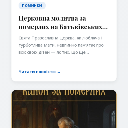
ПОМИНКИ
Церковна молитва за
померлих на Батьківських
суботах
Свята Православна Церква, як любляча і
турботлива Мати, невпинно пам’ятає про
всіх своїх дітей — як тих, що ще
звершують свій земний шлях, так і тих, хто
вже перейшов у вічність. Щодня під час
Читати повністю →
богослужінь підносяться молитви за
здоров’я живих і за упокоєння душ
спочилих. У цьому виявляється глибока
істина церковного життя: любов у Христі не
припиняється навіть зі смертю, бо вона має
вічний характер.