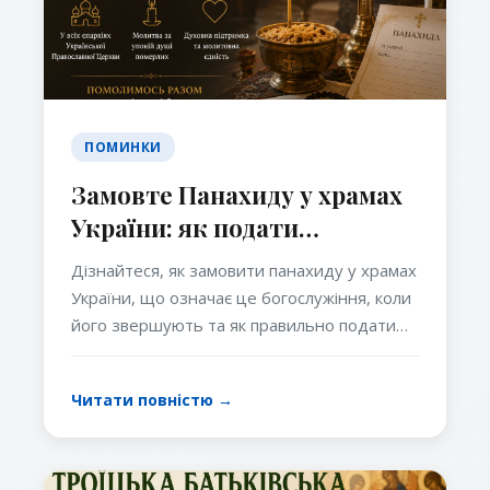
ПОМИНКИ
Замовте Панахиду у храмах
України: як подати
поминання та що потрібно
Дізнайтеся, як замовити панахиду у храмах
знати вірянам
України, що означає це богослужіння, коли
його звершують та як правильно подати
записки за померлих. Православні традиції,
значення молитви та духовний сенс
Читати повністю →
поминання.