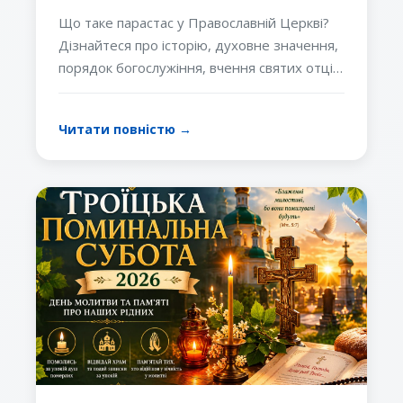
богослужіння та вчення
Що таке парастас у Православній Церкві?
Православної Церкви
Дізнайтеся про історію, духовне значення,
порядок богослужіння, вчення святих отців
і чому молитва за спочилих є важливою для
православного християнина.
Читати повністю →