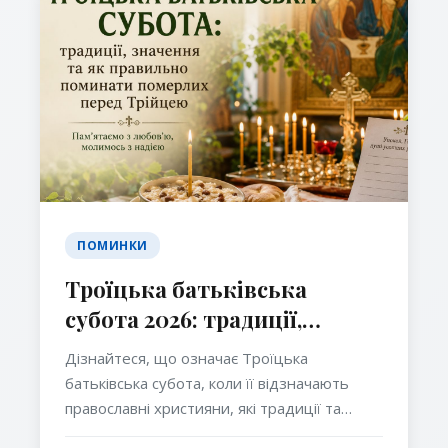
ПОМИНКИ
Троїцька батьківська
субота 2026: традиції,
значення та як правильно
Дізнайтеся, що означає Троїцька
поминати померлих перед
батьківська субота, коли її відзначають
Трійцею
православні християни, які традиції та
молитви пов’язані з цим днем і як