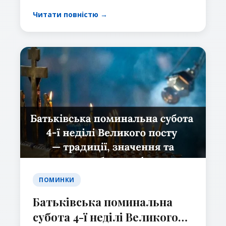
правильно поминати померлих перед
Читати повністю →
святом Трійці.
ПОМИНКИ
Батьківська поминальна
субота 4-ї неділі Великого