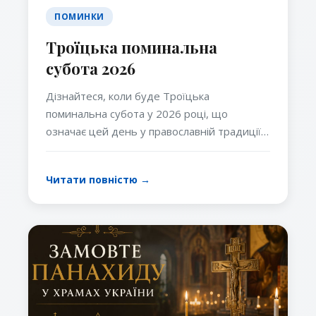
ПОМИНКИ
Троїцька поминальна
субота 2026
Дізнайтеся, коли буде Троїцька
поминальна субота у 2026 році, що
означає цей день у православній традиції,
як правильно поминати померлих та які
молитви читають перед святом Святої
Читати повністю →
Трійці.