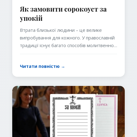
Як замовити сорокоуст за
упокій
Втрата близької людини – це велике
випробування для кожного. У православній
традиції існує багато способів молитвенної
пам’яті про померлих, і один із них –
сорокоуст за упокій. Це особливе
Читати повністю →
богослужіння, яке допомагає душі покійного
знайти спокій у загробному житті. У цій
статті ми розглянемо