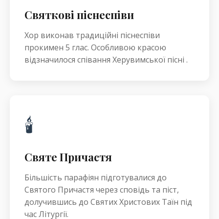
Святкові піснеспіви
Хор виконав традиційні піснеспіви
прокимен 5 глас. Особливою красою
відзначилося співання Херувимської пісні .
🕯️
Святе Причастя
Більшість парафіян підготувалися до
Святого Причастя через сповідь та піст,
долучившись до Святих Христових Таїн під
час Літургії.