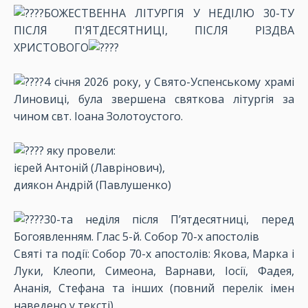
БОЖЕСТВЕННА ЛІТУРГІЯ У НЕДІЛЮ 30-ТУ
ПІСЛЯ П'ЯТДЕСЯТНИЦІ, ПІСЛЯ РІЗДВА
ХРИСТОВОГО
4 січня 2026 року, у Свято-Успенському храмі
Линовиці, була звершена святкова літургія за
чином свт. Іоана Золотоустого.
яку провели:
ієрей Антоній (Лаврінович),
диякон Андрій (Павлушенко)
30-та неділя після П’ятдесятниці, перед
Богоявленням. Глас 5-й. Собор 70-х апостолів
Святі та події: Собор 70-х апостолів: Якова, Марка і
Луки, Клеопи, Симеона, Варнави, Іосії, Фадея,
Ананія, Стефана та інших (повний перелік імен
наведено у тексті).