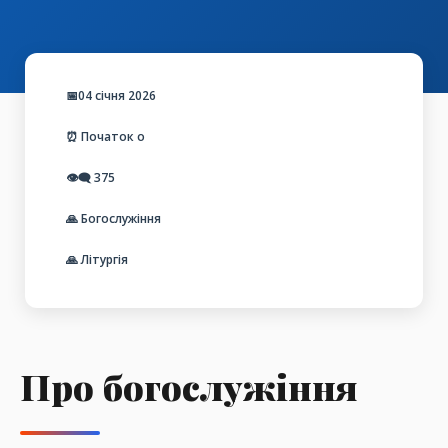
📅04 січня 2026
⏰ Початок о
👁️‍🗨️
375
🙏 Богослужіння
🙏 Літургія
Про богослужіння