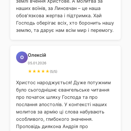
землі вчення Христове. А молитва за
наших воїнів, за Линовчан – це наша
обов'язкова жертва і підтримка. Хай
Господь оберігає всіх, хто боронить нашу
землю, та дарує нам всім мир і перемогу.
Олексій
О
05.01.2026
★★★★★
(5/5)
Христос народжується! Дуже потужним
було сьогоднішнє євангельське читання
про початок шляху Господа та про
послання апостолів. У контексті наших
молитов за армію ці слова набувають
особливого, глибокого значення.
Проповідь диякона Андрія про