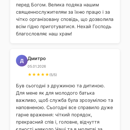
перед Богом. Велика подяка нашим
священнослужителям за їхню працю і за
чітко організовану сповідь, що дозволила
всім гідно приготуватися. Нехай Господь
благословляє наш храм!
Дмитро
Д
05.01.2026
★★★★★
(5/5)
Був сьогодні з дружиною та дитиною.
Для мене як для молодого батька
важливо, щоб служба була зрозумілою та
наповненою. Сьогодні все справило дуже
гарне враження: чіткий порядок,
прекрасний спів і, головне, відчуття
єдності навколо Чаші та в молитві за