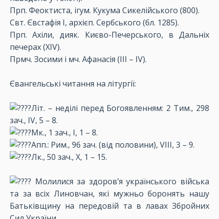
Прп. Феоктиста, ігум. Кукума Сикелійського (800).
Свт. Євстафія І, архієп. Сербського (бл. 1285).
Прп. Ахіли, дияк. Києво-Печерського, в Дальніх
печерах (XIV).
Прмч. Зосими і мч. Афанасія (III – IV).
Євангельські читання на літургії:
Літ. – неділі перед Богоявленням: 2 Тим., 298
зач., IV, 5 – 8.
Мк., 1 зач., I, 1 – 8.
Апп.: Рим., 96 зач. (від половини), VIII, 3 – 9.
Лк., 50 зач., X, 1 – 15.
Молилися за здоров’я українського війська
та за всіх Линовчан, які мужньо боронять нашу
Батьківщину на передовій та в лавах Збройних
Сил України.