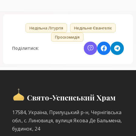
🏷️
Недільна Літургія
Недільне Євангеліє
Проскомидія
Поділитися:
Свято-Успенський Храм
17584, Україна, Прилуцький р-н, Чернігівська
обл., с. Линовиця, вулиця Якова Де Бальмена,
будинок, 24