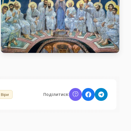
1-й тиждень після П’ятдесятниці.
День Святого Духа.
день пам’яті 1-й тиждень після П’ятдесятниці. День
Святого Духа.
Поділитися:
 Віри