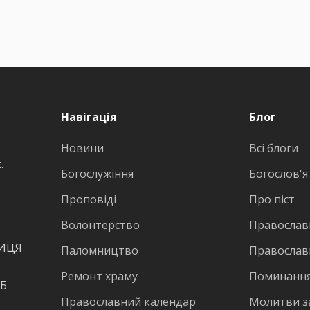
Навігація
Блог
Новини
Всі блоги
.
Богослужіння
Богослов'я
Проповіді
Про піст
Волонтерство
Православн
ВИЦЯ
Паломництво
Православ
Ремонт храму
Поминання
КБ
Православний календар
Молитви з