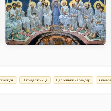
1-й тиждень після П’ятдесятниці.
День Святого Духа.
день пам’яті 1-й тиждень після П’ятдесятниці. День
Святого Духа.
скомидія
П’ятидесятниця
Церковний календар
Символ