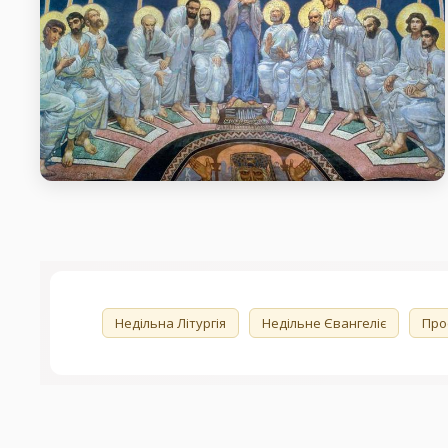
1-й тиждень після П’ятдесятниці.
День Святого Духа.
день пам’яті 1-й тиждень після П’ятдесятниці. День
Святого Духа.
🏷️
Недільна Літургія
Недільне Євангеліє
Про