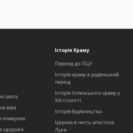
Історія Храму
Перехід до ПЦУ
Історія храму в радянський
період
Історія Успенського храму у
і свята
ХІХ столітті
на віра
Історія будівництва
 померлих
Церква в честь апостола
а здоров’я
Луки