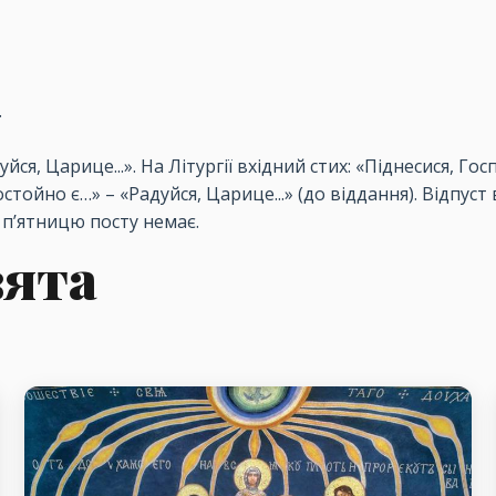
.
дуйся, Царице...». На Літургії вхідний стих: «Піднесися, 
ойно є…» – «Радуйся, Царице...» (до віддання). Відпуст веч
 і п’ятницю посту немає.
вята