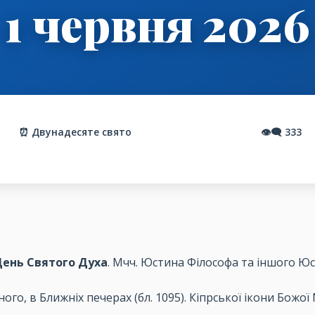
1 червня 2026
⏰ Двунадесяте свято
👁️‍🗨️
333
День Святого Духа
. Мчч. Юстина Філософа та іншого Юст
ого, в Ближніх печерах (бл. 1095). Кіпрської ікони Божо