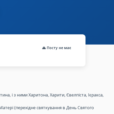
🙏 Посту не має
ина, і з ними Харитона, Харити, Євелпіста, Ієракса,
ї Матері (перехідне святкування в День Святого