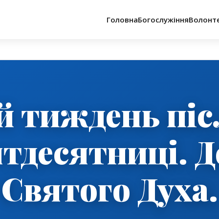
Головна
Богослужіння
Волонт
-й тиждень піс
ятдесятниці. Д
Святого Духа.