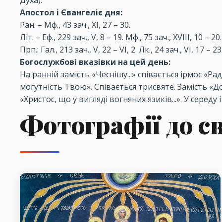
Духа).
Апостол і Євангеліє дня:
Ран. – Мф., 43 зач., XI, 27 – 30.
Літ. – Еф., 229 зач., V, 8 – 19. Мф., 75 зач., XVIII, 10 – 20.
Прп.: Гал., 213 зач., V, 22 – VI, 2. Лк., 24 зач., VI, 17 – 23
Богослужбові вказівки на цей день:
На ранній замість «Чеснішу...» співається ірмос «Ра
могутність Твою». Співається трисвяте. Замість «Дост
«Христос, що у вигляді вогняних язиків...». У середу
Фотографії до с