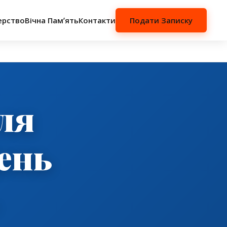
ерство
Вічна Памʼять
Контакти
Подати Записку
ля
ень