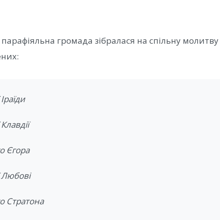
 парафіяльна громада зібралася на спільну молитву 
них:
 Іраїди
 Клавдії
о Єгора
 Любові
о Стратона