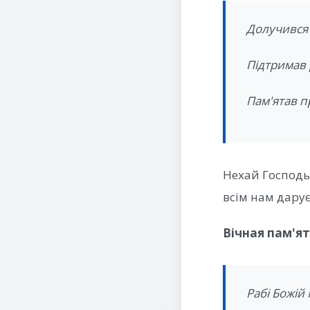
Долучився 
Підтримав
Пам'ятав п
Нехай Господь 
всім нам дарує
Вічная пам'ят
Рабі Божій І