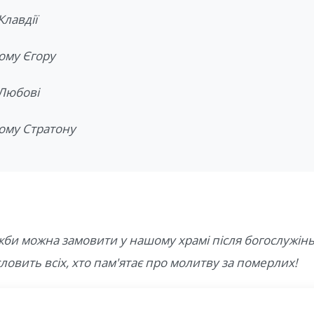
Клавдії
ому Єгору
 Любові
ому Стратону
жби можна замовити у нашому храмі після богослужінь
ловить всіх, хто пам'ятає про молитву за померлих!