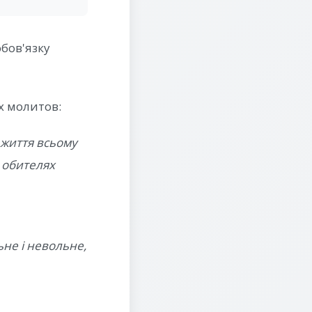
бов'язку
х молитов:
 життя всьому
х обителях
ьне і невольне,