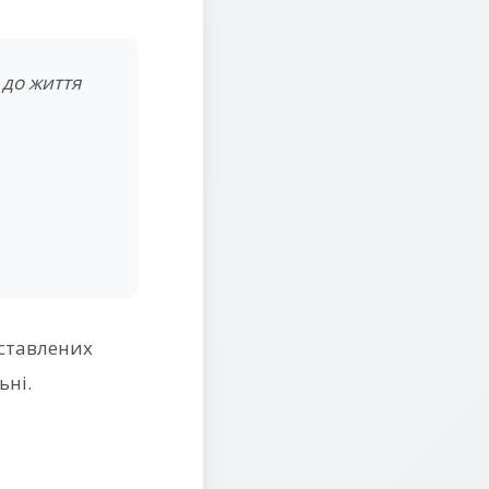
 до життя
ставлених
ьні.