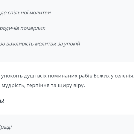
до спільної молитви
 родичів померлих
ро важливість молитви за упокій
упокоїть душі всіх поминаних рабів Божих у селенія
 мудрість, терпіння та щиру віру.
ь!
раїді