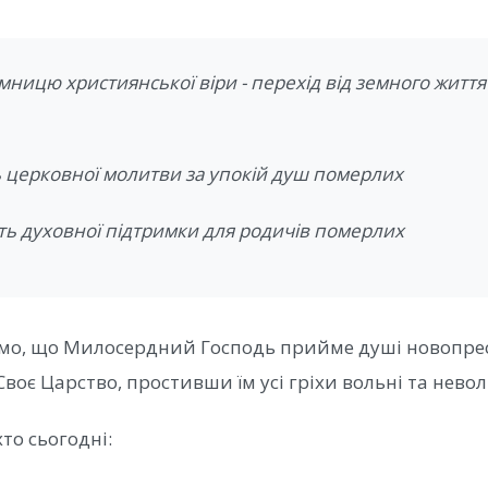
мницю християнської віри - перехід від земного життя
 церковної молитви за упокій душ померлих
ть духовної підтримки для родичів померлих
мо, що Милосердний Господь прийме душі новопре
Своє Царство, простивши їм усі гріхи вольні та невол
хто сьогодні: