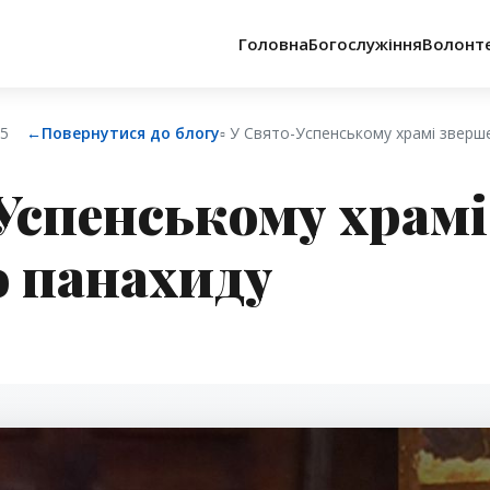
Головна
Богослужіння
Волонт
25
←
Повернутися до блогу
▫︎ У Свято-Успенському храмі зверш
Успенському храмі
 панахиду