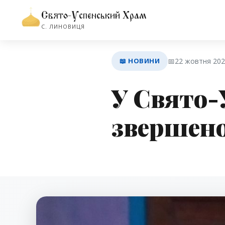
Свято-Успенський Храм
С. ЛИНОВИЦЯ
📖 НОВИНИ
📅
22 жовтня 20
У Свято-
звершено