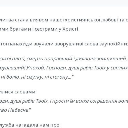
литва стала виявом нашої християнської любові та о
ми братами і сестрами у Христі.
стої панахиди звучали зворушливі слова заупокійни
всякої плоті, смерть поправший і диявола знищивший,
арувавший! Упокой, Господи, душі рабів Твоїх у світли
ні болю, ні смутку, ні стогону..."
илися словами:
ди, душі рабів Твоїх, і прости їм всяке согрішення вол
ство Небесне"
лужба нагадала нам про: