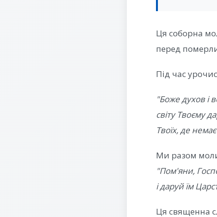
Ця соборна мо
перед померли
Під час урочи
"Боже духов і 
світу Твоєму д
Твоїх, де немає 
Ми разом мол
"Пом'яни, Госпо
і даруй їм Цар
Ця священна с