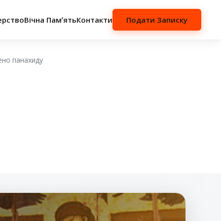
ерство
Вічна Памʼять
Контакти
Подати Записку
ено панахиду