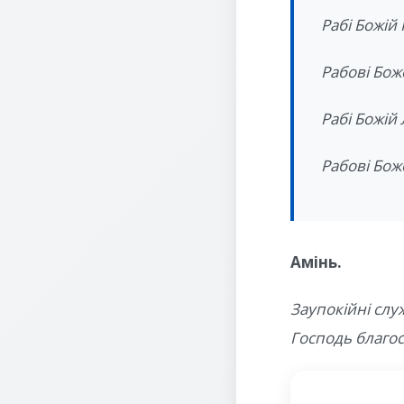
Рабі Божій 
Рабові Бож
Рабі Божій
Рабові Бож
Амінь.
Заупокійні слу
Господь благос