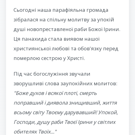
Сьогодні наша парафіяльна громада
зібралася на спільну молитву за упокій
душі новопреставленої раби Божої Ірини.
Ця панахида стала виявом нашої
християнської любові та обов'язку перед
померлою сестрою у Христі.
Під час богослужіння звучали
зворушливі слова заупокійних молитов:
"Боже духов і всякої плоті, смерть
поправший і диявола знищивший, життя
всьому світу Твоєму дарувавший! Упокой,
Господи, душу раби Твоєї Ірини у світлих
обителях Твоїх..."