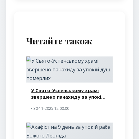
Читайте також
У Свято-Успенському храмі
звершено панахиду за упокій
душ померлих
• 30-11-2025 12:00:00