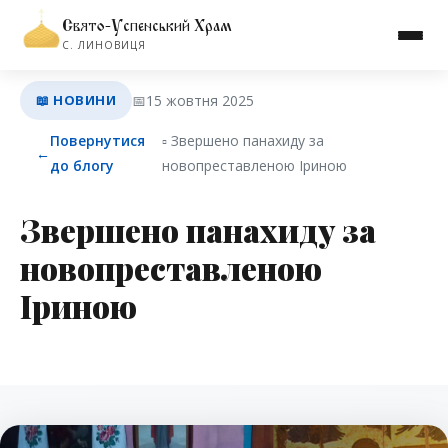
Свято-Успенський Храм
С. ЛИНОВИЦЯ
📖 НОВИНИ
📅
15 жовтня 2025
Повернутися
▫︎ Звершено панахиду за
←
до блогу
новопреставленою Іриною
Звершено панахиду за
новопреставленою
Іриною