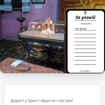
Дорогі у Христі браття і сестри!