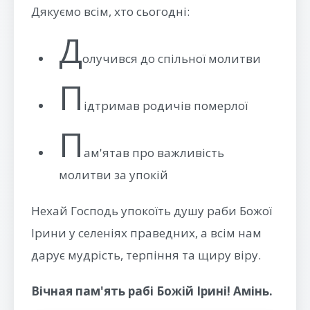
Дякуємо всім, хто сьогодні:
Д
олучився до спільної молитви
П
ідтримав родичів померлої
П
ам'ятав про важливість
молитви за упокій
Нехай Господь упокоїть душу раби Божої
Ірини у селеніях праведних, а всім нам
дарує мудрість, терпіння та щиру віру.
Вічная пам'ять рабі Божій Ірині! Амінь.