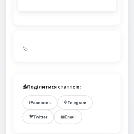
🏷️
📤
Поділитися статтею:
✈️
f
Facebook
Telegram
🐦
Twitter
📧
Email