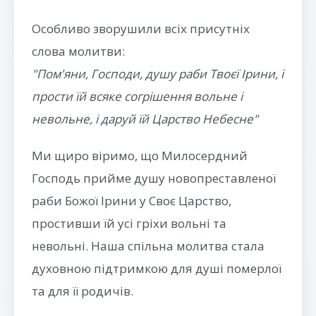
Особливо зворушили всіх присутніх
слова молитви:
"Пом'яни, Господи, душу раби Твоєї Ірини, і
прости їй всяке согрішення вольне і
невольне, і даруй їй Царство Небесне"
Ми щиро віримо, що Милосердний
Господь прийме душу новопреставленої
раби Божої Ірини у Своє Царство,
простивши їй усі гріхи вольні та
невольні. Наша спільна молитва стала
духовною підтримкою для душі померлої
та для її родичів.