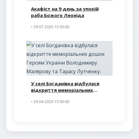
Акафіст на 9 день за упокій
раба Божого Леоніда
• 29-07-2025 15:00:00
У селі Богданівка відбулася
відкриття меморіальних
дошок Героям України
• 29-04-2026 15:00:00
Володимиру Малярову та
Тарасу Лутченку.