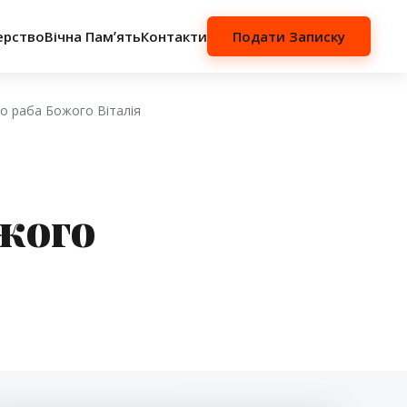
ерство
Вічна Памʼять
Контакти
Подати Записку
го раба Божого Віталія
жого