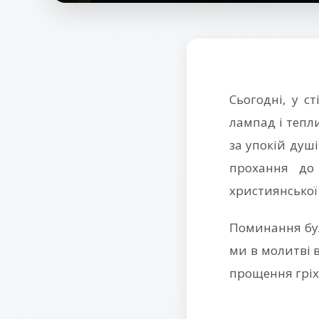
Сьогодні, у с
лампад і тепл
за упокій душ
прохання до
християнської 
Поминання бу
ми в молитві 
прощення гріх