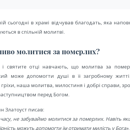
ій сьогодні в храмі відчував благодать, яка напов
уються в спільній молитві.
иво молитися за померлих?
 і святите отці навчають, що молитва за поме
кий може допомогти душі в її загробному житті
ріхи, наша молитва, милостиня і добрі справи, зро
заступництвом перед Богом.
н Златоуст писав:
асу, не забуваймо молитися за померлих. Навіть як
ірність можуть допомогти їм отримати милість у Бога»
.