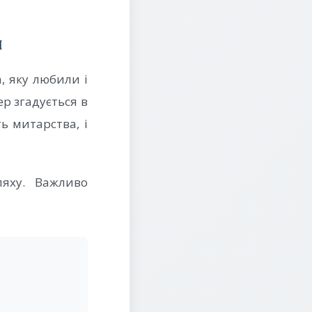
и
, яку любили і
ер згадується в
ь митарства, і
яху. Важливо