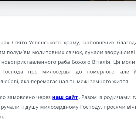
тінах Свято-Успенського храму, наповнених благо
им полум’ям молитовних свічок, лунали зворушливі 
і новоприставленного раба Божого Віталія. Ця мол
 Господа про милосердя до померлого, але 
любові, яка перемагає навіть межі земного життя.
ло замовлено через
наш сайт
.
Разом із родичами т
вручали її душу милосердному Господу, просячи віч
ів.