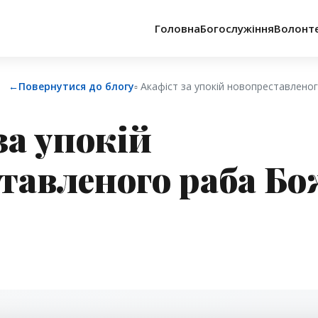
Головна
Богослужіння
Волонт
←
Повернутися до блогу
▫︎ Акафіст за упокій новопреставлено
за упокій
тавленого раба Бо