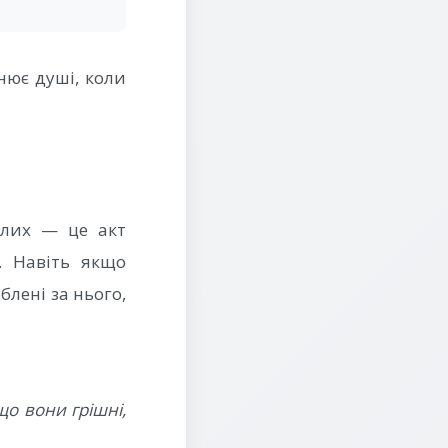
нює душі, коли
рлих — це акт
. Навіть якщо
блені за нього,
що вони грішні,