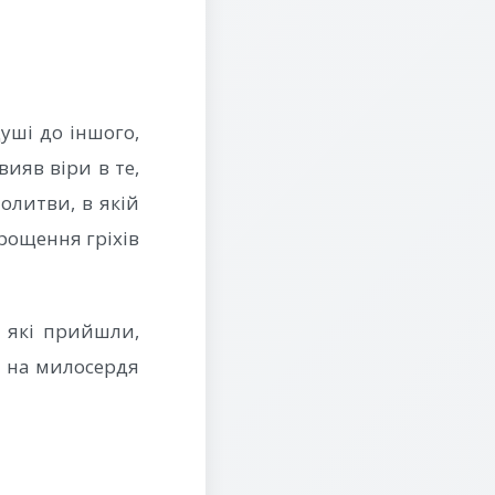
уші до іншого,
вияв віри в те,
олитви, в якій
прощення гріхів
, які прийшли,
ія на милосердя