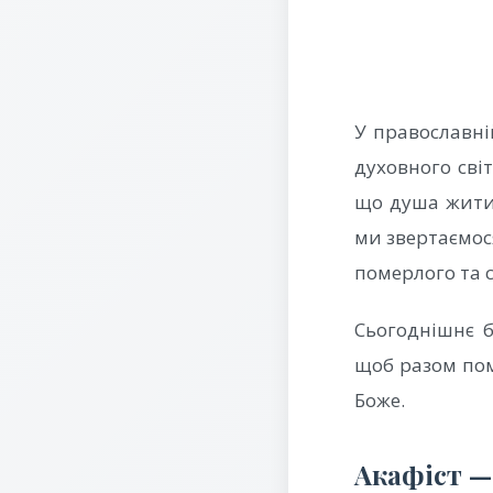
У православні
духовного світ
що душа житим
ми звертаємося
померлого та с
Сьогоднішнє б
щоб разом помо
Боже.
Акафіст —