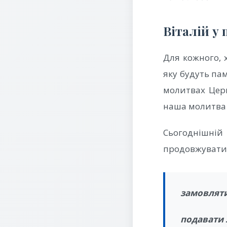
Віталій у 
Для кожного, 
яку будуть пам
молитвах Церк
наша молитва 
Сьогоднішні
продовжувати 
замовляти
подавати 