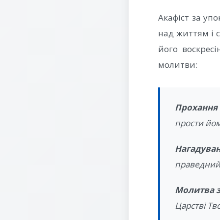
Акафіст за упо
над життям і 
його воскресі
молитви:
Прохання 
прости йом
Нагадуван
праведний,
Молитва з
Царстві Тв