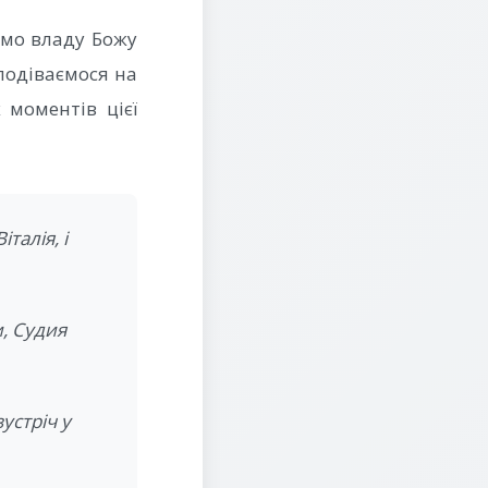
аємо владу Божу
подіваємося на
 моментів цієї
талія, і
и, Судия
устріч у