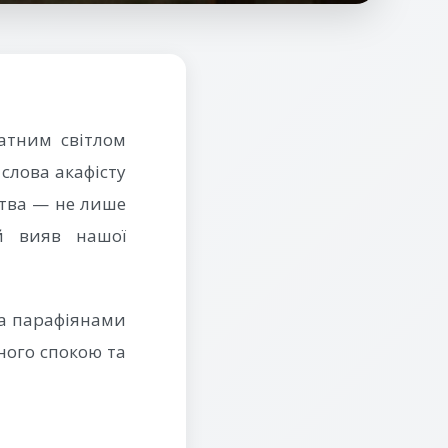
датним світлом
слова акафісту
итва — не лише
й вияв нашої
а парафіянами
ного спокою та