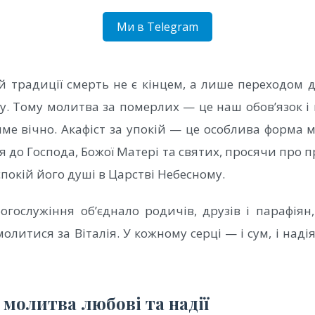
Ми в Telegram
й традиції смерть не є кінцем, а лише переходом д
у. Тому молитва за померлих — це наш обов’язок і 
е вічно. Акафіст за упокій — це особлива форма м
 до Господа, Божої Матері та святих, просячи про 
покій його душі в Царстві Небесному.
огослужіння об’єднало родичів, друзів і парафіян
литися за Віталія. У кожному серці — і сум, і над
 молитва любові та надії