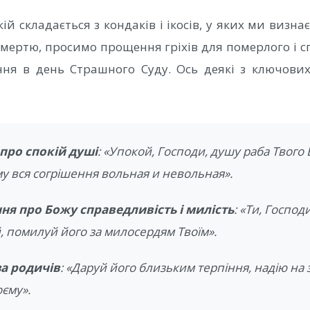
кій складається з кондаків і ікосів, у яких ми визн
смертю, просимо прощення гріхів для померлого і с
ння в день Страшного Суду. Ось деякі з ключових
про спокій душі
:
«Упокой, Господи, душу раба Твого Ві
у вся согрішення вольная и невольная»
.
ня про Божу справедливість і милість
:
«Ти, Господ
 помилуй його за милосердям Твоїм»
.
а родичів
:
«Даруй його близьким терпіння, надію на з
оєму»
.