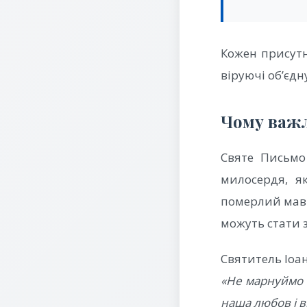
Кожен присутн
віруючі об’єдн
Чому важл
Святе Письмо
милосердя, я
померлий мав г
можуть стати 
Святитель Іоан
«Не марнуймо ч
наша любов і в