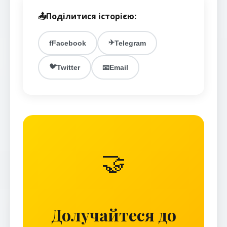
📤
Поділитися історією:
✈️
f
Facebook
Telegram
🐦
Twitter
📧
Email
🤝
Долучайтеся до