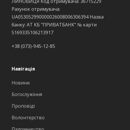
ЛИНОВИЦЯ Код отримувача: 36715229
Рахунок отримувача:
UA053052990000026008006306394 Назва
банку: АТ КБ "ПРИВАТБАНК" № карти
5169335106213917
+38 (073)-945-12-85
Навігація
Новини
Богослужіння
Проповіді
Волонтерство
Паломництво