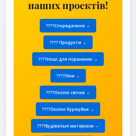
наших проектів!
????Спорядження →
???? Продукти →
????Ноші для поранених →
????Ліки →
????️Окопні свічки →
????Окопні буржуйки →
????Будівельні матеріали →