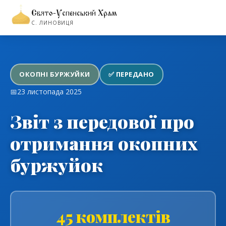
Свято-Успенський Храм
←
Повернутися до розділу волонтерства
С. ЛИНОВИЦЯ
ОКОПНІ БУРЖУЙКИ
✅ ПЕРЕДАНО
📅
23 листопада 2025
Звіт з передової про
отримання окопних
буржуйок
45 комплектів