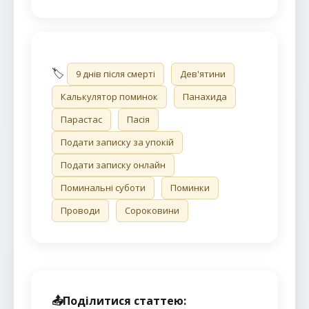
🏷️
9 днів після смерті
Дев'ятини
Калькулятор поминок
Панахида
Парастас
Пасія
Подати записку за упокій
Подати записку онлайн
Поминальні суботи
Поминки
Проводи
Сороковини
📤
Поділитися статтею: