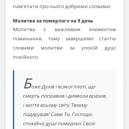
пам'ятати про нього добрими словами.
Молитва за померлого на 9 день
Молитва є важливим елементом
поминання, тому завершимо статтю
словами молитви за упокій душі
покійного:
Б
оже Духів і всякої плоті, що
смерть поправив і диявола вразив,
і життя всьому світу Твоєму
подарував! Саме Ти, Господи,
спокійно душі померлих Своїх