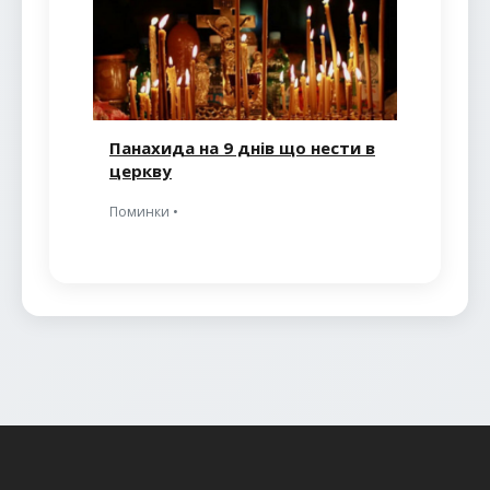
Панахида на 9 днів що нести в
церкву
Поминки •