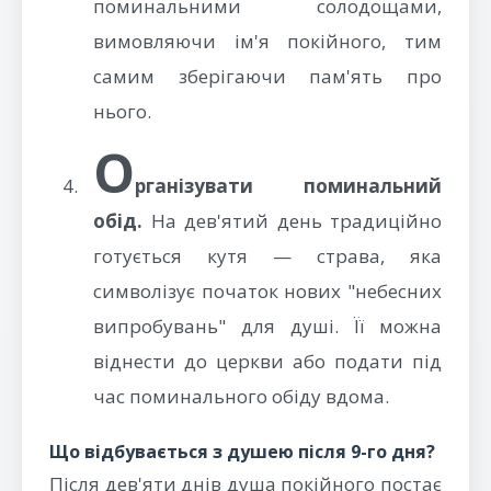
поминальними солодощами,
вимовляючи ім'я покійного, тим
самим зберігаючи пам'ять про
нього.
О
рганізувати поминальний
обід.
На дев'ятий день традиційно
готується кутя — страва, яка
символізує початок нових "небесних
випробувань" для душі. Її можна
віднести до церкви або подати під
час поминального обіду вдома.
Що відбувається з душею після 9-го дня?
Після дев'яти днів душа покійного постає