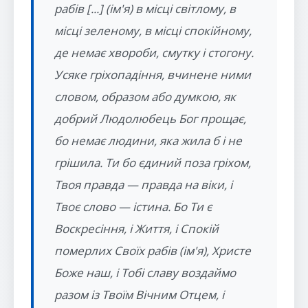
рабів [...] (ім'я) в місці світлому, в
місці зеленому, в місці спокійному,
де немає хвороби, смутку і стогону.
Усяке гріхопадіння, вчинене ними
словом, образом або думкою, як
добрий Людолюбець Бог прощає,
бо немає людини, яка жила б і не
грішила. Ти бо єдиний поза гріхом,
Твоя правда — правда на віки, і
Твоє слово — істина. Бо Ти є
Воскресіння, і Життя, і Спокій
померлих Своїх рабів (ім'я), Христе
Боже наш, і Тобі славу воздаймо
разом із Твоїм Вічним Отцем, і