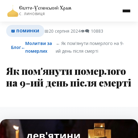
Свято-Успенський Храм
С. ЛИНОВИЦЯ
📖 ПОМИНКИ
📅
20 серпня 2024
👁️‍🗨️
10883
Молитви за
← Як пом'янути померлого на 9-
Блог
←
померлих
ий день після смерті
Як пом'янути померлого
на 9-ий день після смерті